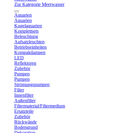
Zur Kategorie Meerwasser
Aquarien
Aquarien
Kugelaquarien
Komplettsets
Beleuchtung
Aufsatzleuchten
Betriebseinheiten
Kompaktlampen
LED
Reflektoren
Zubehör
Pumpen
Pumpen
Strömungspumpen
Filter
Innenfilter
Außenfilter
Filtermaterial/Filtermedium
Ersatzteile
Zubehör
Rückwände
Bodengrund
Dekoration