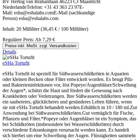
BV Hertog van Brabantlaan 46223 CJ Maastricht
NiederlandeTelefon: +31 43 363 23 97E-
Mail: esha@eshalabs.comE-Mail (sachkundige
Person) esha@eshalabs.com
Inhalt:
20 Milliliter
(36,45 € / 100 Milliliter)
Regulärer Preis:
Ab
7,29 €
Preise inkl. MwSt. zzgl. Versandkosten
Details
eSHa Tortufit
eSHa Tortufit ist speziell für Süßwasserschildkröten in Aquarien
oder kleinen Becken ohne Filter entwickelt worden. Es beugt Pilz-
und Bakterieninfektionen vor, löst Popeye/Augenbläser/Schwellung
der Augen*, schützt die Haut und fördert die Genesung nach
Krankheiten oder Verletzungen. Ihre Süßwasserschildkröten werden
ein saubereres, glücklicheres und gesünderes Leben führen, wenn
sie mit eSHa Tortufit behandelt werden.Erhältlich in 10 / 180 ml.Zur
Anwendung bei Süßwasserschildkröten.Gut verträglich für Fische,
Pflanzen und Filter.*Popeye oder Augenbläser ist ein Symptom, das
bei Schildkröten (insbesondere bei Wasserschildkröten) durch
verschiedene Erkrankungen verursacht werden kann. Es handelt
sich hierbei um eine Schwellung der Augen. Flüssigkeiten sammeln