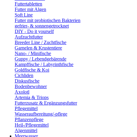
Futtertabletten
Futter mit Algen
Soft Line
Futter mit probiotischen Bakterien
gefrier- & sonnengetrocknet
DIY - Do it yourself
Aufzuchtfutter
Breeder Line / Zuchtfische
Garnelen & Krustentiere
Nano- / Minifische
Guppy / Lebendgebärende
Kampffische / Labyrinthfische
Goldfische & Koi
Cichliden
Diskusfische
Bodenbewohner
Axolotl
Artemia & Triops
Futterzusatz & Ergänzungsfutter
Pflegemittel
Wasseraufbereitung/-pflege
Pflanzenpflege
Heil-/Pflegemittel
Algenmittel
Meerwasser