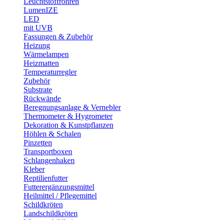
Leuchtstoffröhren
LumenIZE
LED
mit UVB
Fassungen & Zubehör
Heizung
Wärmelampen
Heizmatten
Temperaturregler
Zubehör
Substrate
Rückwände
Beregnungsanlage & Vernebler
Thermometer & Hygrometer
Dekoration & Kunstpflanzen
Höhlen & Schalen
Pinzetten
Transportboxen
Schlangenhaken
Kleber
Reptilienfutter
Futterergänzungsmittel
Heilmittel / Pflegemittel
Schildkröten
Landschildkröten