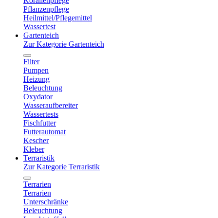
Korallenpflege
Pflanzenpflege
Heilmittel/Pflegemittel
Wassertest
Gartenteich
Zur Kategorie Gartenteich
Filter
Pumpen
Heizung
Beleuchtung
Oxydator
Wasseraufbereiter
Wassertests
Fischfutter
Futterautomat
Kescher
Kleber
Terraristik
Zur Kategorie Terraristik
Terrarien
Terrarien
Unterschränke
Beleuchtung