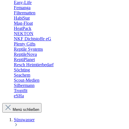
Easy-Life
Femanga
Filtermatten
HabiStat
Mag-Float
HeatPack
NEKTON
NKF Dichtstoffe eG
Plenty Gifts
Reptile Systems
ReptileNova
ReptiPlanet
Resch Heimtierbedarf
Söchting
Seachem
Scout-Medien
Silbermann
Tropifit
eSHa
Menü schließen
Süsswasser