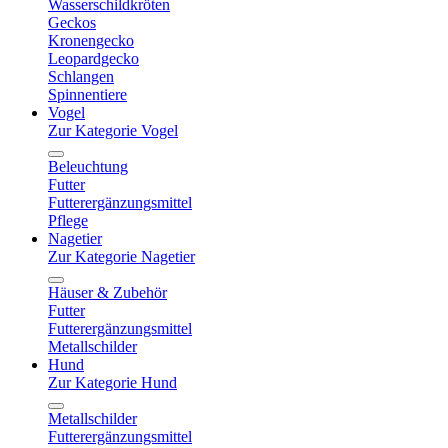
Wasserschildkröten
Geckos
Kronengecko
Leopardgecko
Schlangen
Spinnentiere
Vogel
Zur Kategorie Vogel
Beleuchtung
Futter
Futterergänzungsmittel
Pflege
Nagetier
Zur Kategorie Nagetier
Häuser & Zubehör
Futter
Futterergänzungsmittel
Metallschilder
Hund
Zur Kategorie Hund
Metallschilder
Futterergänzungsmittel