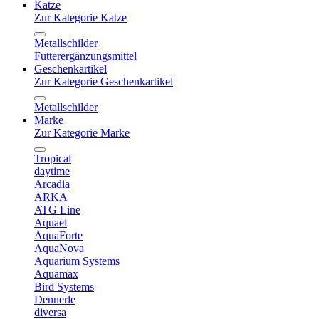
Katze
Zur Kategorie Katze
Metallschilder
Futterergänzungsmittel
Geschenkartikel
Zur Kategorie Geschenkartikel
Metallschilder
Marke
Zur Kategorie Marke
Tropical
daytime
Arcadia
ARKA
ATG Line
Aquael
AquaForte
AquaNova
Aquarium Systems
Aquamax
Bird Systems
Dennerle
diversa