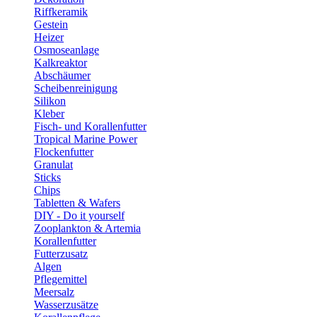
Riffkeramik
Gestein
Heizer
Osmoseanlage
Kalkreaktor
Abschäumer
Scheibenreinigung
Silikon
Kleber
Fisch- und Korallenfutter
Tropical Marine Power
Flockenfutter
Granulat
Sticks
Chips
Tabletten & Wafers
DIY - Do it yourself
Zooplankton & Artemia
Korallenfutter
Futterzusatz
Algen
Pflegemittel
Meersalz
Wasserzusätze