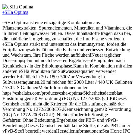
eSHa Optima
eSHa Optima ist eine einzigartige Kombination aus
Pflanzenextrakten, Spurenelementen, Mineralien und Vitaminen, die
in Ihrem Leitungswasser fehlen. Diese Inhaltsstoffe tragen dazu bei,
die natürliche Umgebung zu schaffen, die Ihre Fische verdienen.
eSHa Optima stärkt und unterstützt das Immunsystem, fördert die
Fortpflanzungsaktivität und die Farben und verbessert Entwicklung
und Wachstum. Ihre Fische werden aufblühen!Neuer täglicher
Dosierungsplan mit noch besseren Ergebnissen!Empfohlen nach
Krankheiten / in der Erholungsphase.Kann in Kombination mit allen
anderen eSHa Produkten für Süßwasseraquarien verwendet
werdenErhältlich in 20 / 180 / 500Zur Verwendung in
Süßwasseraquarien.20 ml reichen für 2000 Liter / 440 UK Gallonen
/ 530 US GallonenMehr Informationen unter
https://eshalabs.com/products/esha-optima/Sicherheitsdatenblatt
Einstufung gemäß Verordnung (EG) Nr. 1272/2008 (CLP)Dieses
Gemisch erfüllt nicht die Kriterien für die Einstufung gemäß der
Verordnung Nr. 1272/2008/EG.Kennzeichnung gemäß Verordnung
(EG) Nr. 1272/2008 (CLP): Nicht erforderlich.Sonstige
Gefahren: Ohne Bedeutung.Ergebnisse der PBT- und vPvB-
Beurteilung:Dieses Gemisch enthält keine Stoffe, die als PBT- oder
vPvB-Stoff beurteilt werdenHerstellerinformationen:Sea Horse IPC