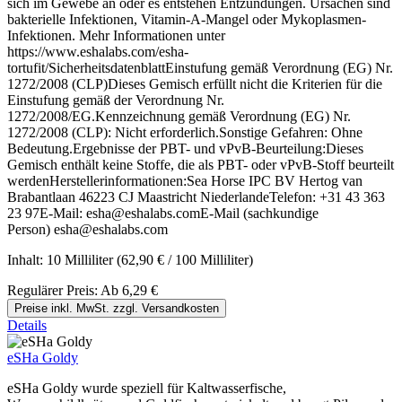
sich im Gewebe an oder es entstehen Entzündungen. Ursachen sind
bakterielle Infektionen, Vitamin-A-Mangel oder Mykoplasmen-
Infektionen. Mehr Informationen unter
https://www.eshalabs.com/esha-
tortufit/SicherheitsdatenblattEinstufung gemäß Verordnung (EG) Nr.
1272/2008 (CLP)Dieses Gemisch erfüllt nicht die Kriterien für die
Einstufung gemäß der Verordnung Nr.
1272/2008/EG.Kennzeichnung gemäß Verordnung (EG) Nr.
1272/2008 (CLP): Nicht erforderlich.Sonstige Gefahren: Ohne
Bedeutung.Ergebnisse der PBT- und vPvB-Beurteilung:Dieses
Gemisch enthält keine Stoffe, die als PBT- oder vPvB-Stoff beurteilt
werdenHerstellerinformationen:Sea Horse IPC BV Hertog van
Brabantlaan 46223 CJ Maastricht NiederlandeTelefon: +31 43 363
23 97E-Mail: esha@eshalabs.comE-Mail (sachkundige
Person) esha@eshalabs.com
Inhalt:
10 Milliliter
(62,90 € / 100 Milliliter)
Regulärer Preis:
Ab
6,29 €
Preise inkl. MwSt. zzgl. Versandkosten
Details
eSHa Goldy
eSHa Goldy wurde speziell für Kaltwasserfische,