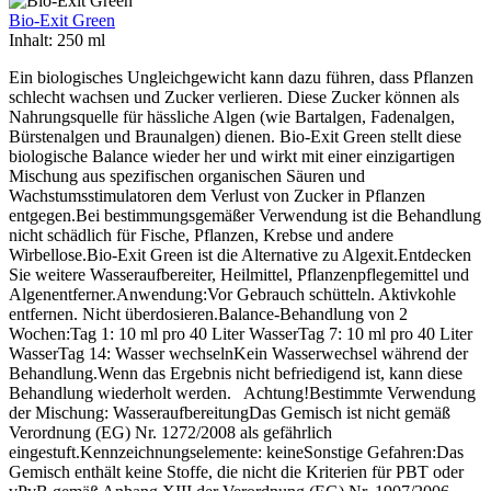
Bio-Exit Green
Inhalt:
250 ml
Ein biologisches Ungleichgewicht kann dazu führen, dass Pflanzen
schlecht wachsen und Zucker verlieren. Diese Zucker können als
Nahrungsquelle für hässliche Algen (wie Bartalgen, Fadenalgen,
Bürstenalgen und Braunalgen) dienen. Bio-Exit Green stellt diese
biologische Balance wieder her und wirkt mit einer einzigartigen
Mischung aus spezifischen organischen Säuren und
Wachstumsstimulatoren dem Verlust von Zucker in Pflanzen
entgegen.Bei bestimmungsgemäßer Verwendung ist die Behandlung
nicht schädlich für Fische, Pflanzen, Krebse und andere
Wirbellose.Bio-Exit Green ist die Alternative zu Algexit.Entdecken
Sie weitere Wasseraufbereiter, Heilmittel, Pflanzenpflegemittel und
Algenentferner.Anwendung:Vor Gebrauch schütteln. Aktivkohle
entfernen. Nicht überdosieren.Balance-Behandlung von 2
Wochen:Tag 1: 10 ml pro 40 Liter WasserTag 7: 10 ml pro 40 Liter
WasserTag 14: Wasser wechselnKein Wasserwechsel während der
Behandlung.Wenn das Ergebnis nicht befriedigend ist, kann diese
Behandlung wiederholt werden. Achtung!Bestimmte Verwendung
der Mischung: WasseraufbereitungDas Gemisch ist nicht gemäß
Verordnung (EG) Nr. 1272/2008 als gefährlich
eingestuft.Kennzeichnungselemente: keineSonstige Gefahren:Das
Gemisch enthält keine Stoffe, die nicht die Kriterien für PBT oder