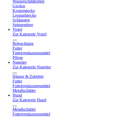
Wasserschildkröten
Geckos
Kronengecko
Leopardgecko
Schlangen
Spinnentiere
Vogel
Zur Kategorie Vogel
Beleuchtung
Futter
Futterergänzungsmittel
Pflege
Nagetier
Zur Kategorie Nagetier
Häuser & Zubehör
Futter
Futterergänzungsmittel
Metallschilder
Hund
Zur Kategorie Hund
Metallschilder
Futterergänzungsmittel