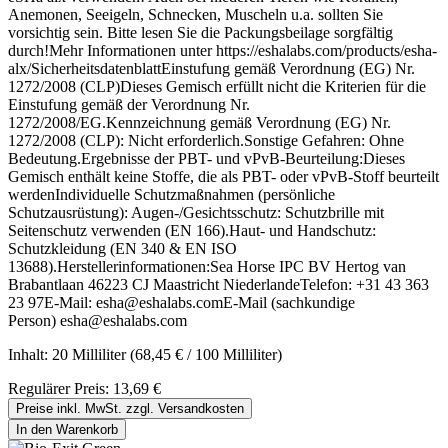
Anemonen, Seeigeln, Schnecken, Muscheln u.a. sollten Sie
vorsichtig sein. Bitte lesen Sie die Packungsbeilage sorgfältig
durch!Mehr Informationen unter https://eshalabs.com/products/esha-
alx/SicherheitsdatenblattEinstufung gemäß Verordnung (EG) Nr.
1272/2008 (CLP)Dieses Gemisch erfüllt nicht die Kriterien für die
Einstufung gemäß der Verordnung Nr.
1272/2008/EG.Kennzeichnung gemäß Verordnung (EG) Nr.
1272/2008 (CLP): Nicht erforderlich.Sonstige Gefahren: Ohne
Bedeutung.Ergebnisse der PBT- und vPvB-Beurteilung:Dieses
Gemisch enthält keine Stoffe, die als PBT- oder vPvB-Stoff beurteilt
werdenIndividuelle Schutzmaßnahmen (persönliche
Schutzausrüstung): Augen-/Gesichtsschutz: Schutzbrille mit
Seitenschutz verwenden (EN 166).Haut- und Handschutz:
Schutzkleidung (EN 340 & EN ISO
13688).Herstellerinformationen:Sea Horse IPC BV Hertog van
Brabantlaan 46223 CJ Maastricht NiederlandeTelefon: +31 43 363
23 97E-Mail: esha@eshalabs.comE-Mail (sachkundige
Person) esha@eshalabs.com
Inhalt:
20 Milliliter
(68,45 € / 100 Milliliter)
Regulärer Preis:
13,69 €
Preise inkl. MwSt. zzgl. Versandkosten
In den Warenkorb