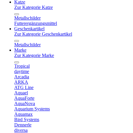
Katze
Zur Kategorie Katze
Metallschilder
Futterergänzungsmittel
Geschenkartikel
Zur Kategorie Geschenkartikel
Metallschilder
Marke
Zur Kategorie Marke
Tropical
daytime
Arcadia
ARKA
ATG Line
Aquael
AquaForte
AquaNova
Aquarium Systems
Aquamax
Bird Systems
Dennerle
diversa