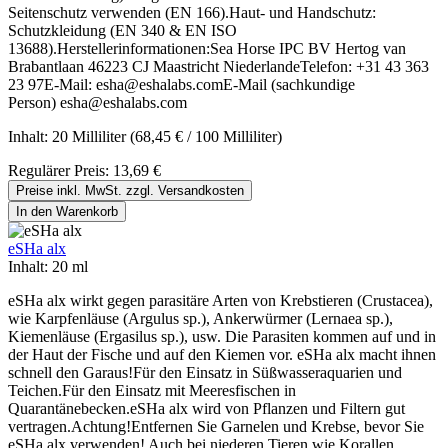
Seitenschutz verwenden (EN 166).Haut- und Handschutz:
Schutzkleidung (EN 340 & EN ISO
13688).Herstellerinformationen:Sea Horse IPC BV Hertog van
Brabantlaan 46223 CJ Maastricht NiederlandeTelefon: +31 43 363
23 97E-Mail: esha@eshalabs.comE-Mail (sachkundige
Person) esha@eshalabs.com
Inhalt:
20 Milliliter
(68,45 € / 100 Milliliter)
Regulärer Preis:
13,69 €
Preise inkl. MwSt. zzgl. Versandkosten
In den Warenkorb
eSHa alx
Inhalt:
20 ml
eSHa alx wirkt gegen parasitäre Arten von Krebstieren (Crustacea),
wie Karpfenläuse (Argulus sp.), Ankerwürmer (Lernaea sp.),
Kiemenläuse (Ergasilus sp.), usw. Die Parasiten kommen auf und in
der Haut der Fische und auf den Kiemen vor. eSHa alx macht ihnen
schnell den Garaus!Für den Einsatz in Süßwasseraquarien und
Teichen.Für den Einsatz mit Meeresfischen in
Quarantänebecken.eSHa alx wird von Pflanzen und Filtern gut
vertragen.Achtung!Entfernen Sie Garnelen und Krebse, bevor Sie
eSHa alx verwenden! Auch bei niederen Tieren wie Korallen,