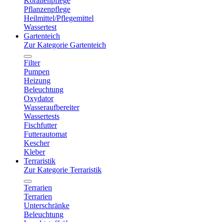
Korallenpflege
Pflanzenpflege
Heilmittel/Pflegemittel
Wassertest
Gartenteich
Zur Kategorie Gartenteich
Filter
Pumpen
Heizung
Beleuchtung
Oxydator
Wasseraufbereiter
Wassertests
Fischfutter
Futterautomat
Kescher
Kleber
Terraristik
Zur Kategorie Terraristik
Terrarien
Terrarien
Unterschränke
Beleuchtung