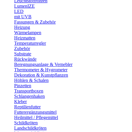
Leuchtstoffröhren
LumenIZE
LED
mit UVB
Fassungen & Zubehör
Heizung
Wärmelampen
Heizmatten
Temperaturregler
Zubehör
Substrate
Rückwände
Beregnungsanlage & Vernebler
Thermometer & Hygrometer
Dekoration & Kunstpflanzen
Höhlen & Schalen
Pinzetten
Transportboxen
Schlangenhaken
Kleber
Reptilienfutter
Futterergänzungsmittel
Heilmittel / Pflegemittel
Schildkröten
Landschildkröten