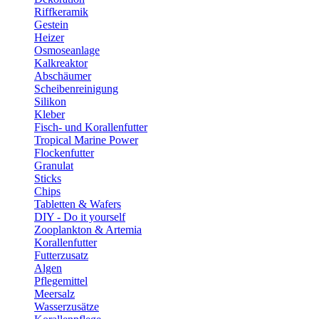
Riffkeramik
Gestein
Heizer
Osmoseanlage
Kalkreaktor
Abschäumer
Scheibenreinigung
Silikon
Kleber
Fisch- und Korallenfutter
Tropical Marine Power
Flockenfutter
Granulat
Sticks
Chips
Tabletten & Wafers
DIY - Do it yourself
Zooplankton & Artemia
Korallenfutter
Futterzusatz
Algen
Pflegemittel
Meersalz
Wasserzusätze