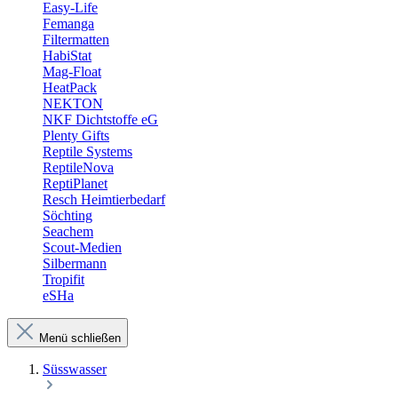
Easy-Life
Femanga
Filtermatten
HabiStat
Mag-Float
HeatPack
NEKTON
NKF Dichtstoffe eG
Plenty Gifts
Reptile Systems
ReptileNova
ReptiPlanet
Resch Heimtierbedarf
Söchting
Seachem
Scout-Medien
Silbermann
Tropifit
eSHa
Menü schließen
Süsswasser