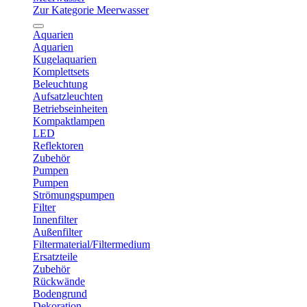
Zur Kategorie Meerwasser
Aquarien
Aquarien
Kugelaquarien
Komplettsets
Beleuchtung
Aufsatzleuchten
Betriebseinheiten
Kompaktlampen
LED
Reflektoren
Zubehör
Pumpen
Pumpen
Strömungspumpen
Filter
Innenfilter
Außenfilter
Filtermaterial/Filtermedium
Ersatzteile
Zubehör
Rückwände
Bodengrund
Dekoration