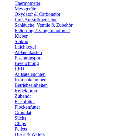
Thermometer
Messgeräte
Oxydator & Carbonator
Luft-Ausströmersteine
Schläuche, Ventile & Zubehör
Futterringe/-zangen/-automat
Kleber
Silikon
Laichkegel
Ablaichkästen
Fischtransport
Beleuchtung
LED
Aufsatzleuchten
Kompaktlampen
Betriebseinheiten
Reflektoren
Zubehör
Fischfutter
Flockenfutter
Granulat
Sticks
Chips
Pellets
Discs & Wafers