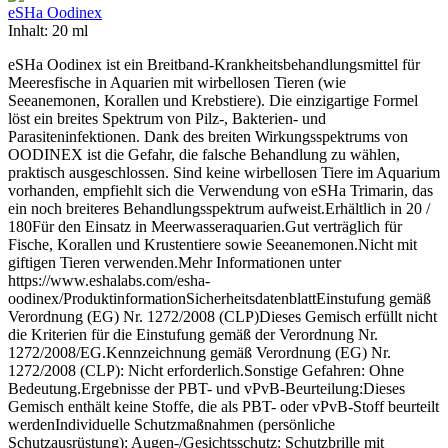
eSHa Oodinex
Inhalt:
20 ml
eSHa Oodinex ist ein Breitband-Krankheitsbehandlungsmittel für
Meeresfische in Aquarien mit wirbellosen Tieren (wie
Seeanemonen, Korallen und Krebstiere). Die einzigartige Formel
löst ein breites Spektrum von Pilz-, Bakterien- und
Parasiteninfektionen. Dank des breiten Wirkungsspektrums von
OODINEX ist die Gefahr, die falsche Behandlung zu wählen,
praktisch ausgeschlossen. Sind keine wirbellosen Tiere im Aquarium
vorhanden, empfiehlt sich die Verwendung von eSHa Trimarin, das
ein noch breiteres Behandlungsspektrum aufweist.Erhältlich in 20 /
180Für den Einsatz in Meerwasseraquarien.Gut verträglich für
Fische, Korallen und Krustentiere sowie Seeanemonen.Nicht mit
giftigen Tieren verwenden.Mehr Informationen unter
https://www.eshalabs.com/esha-
oodinex/ProduktinformationSicherheitsdatenblattEinstufung gemäß
Verordnung (EG) Nr. 1272/2008 (CLP)Dieses Gemisch erfüllt nicht
die Kriterien für die Einstufung gemäß der Verordnung Nr.
1272/2008/EG.Kennzeichnung gemäß Verordnung (EG) Nr.
1272/2008 (CLP): Nicht erforderlich.Sonstige Gefahren: Ohne
Bedeutung.Ergebnisse der PBT- und vPvB-Beurteilung:Dieses
Gemisch enthält keine Stoffe, die als PBT- oder vPvB-Stoff beurteilt
werdenIndividuelle Schutzmaßnahmen (persönliche
Schutzausrüstung): Augen-/Gesichtsschutz: Schutzbrille mit