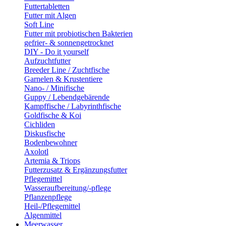
Futtertabletten
Futter mit Algen
Soft Line
Futter mit probiotischen Bakterien
gefrier- & sonnengetrocknet
DIY - Do it yourself
Aufzuchtfutter
Breeder Line / Zuchtfische
Garnelen & Krustentiere
Nano- / Minifische
Guppy / Lebendgebärende
Kampffische / Labyrinthfische
Goldfische & Koi
Cichliden
Diskusfische
Bodenbewohner
Axolotl
Artemia & Triops
Futterzusatz & Ergänzungsfutter
Pflegemittel
Wasseraufbereitung/-pflege
Pflanzenpflege
Heil-/Pflegemittel
Algenmittel
Meerwasser