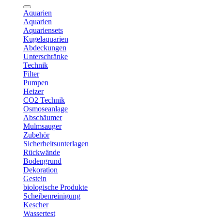
Aquarien
Aquarien
Aquariensets
Kugelaquarien
Abdeckungen
Unterschränke
Technik
Filter
Pumpen
Heizer
CO2 Technik
Osmoseanlage
Abschäumer
Mulmsauger
Zubehör
Sicherheitsunterlagen
Rückwände
Bodengrund
Dekoration
Gestein
biologische Produkte
Scheibenreinigung
Kescher
Wassertest