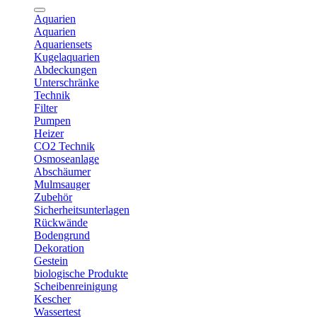
Aquarien
Aquarien
Aquariensets
Kugelaquarien
Abdeckungen
Unterschränke
Technik
Filter
Pumpen
Heizer
CO2 Technik
Osmoseanlage
Abschäumer
Mulmsauger
Zubehör
Sicherheitsunterlagen
Rückwände
Bodengrund
Dekoration
Gestein
biologische Produkte
Scheibenreinigung
Kescher
Wassertest