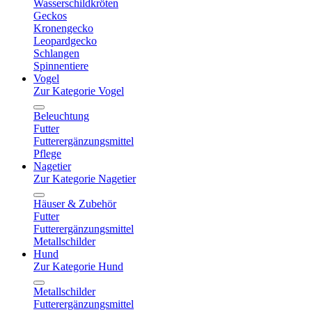
Wasserschildkröten
Geckos
Kronengecko
Leopardgecko
Schlangen
Spinnentiere
Vogel
Zur Kategorie Vogel
Beleuchtung
Futter
Futterergänzungsmittel
Pflege
Nagetier
Zur Kategorie Nagetier
Häuser & Zubehör
Futter
Futterergänzungsmittel
Metallschilder
Hund
Zur Kategorie Hund
Metallschilder
Futterergänzungsmittel