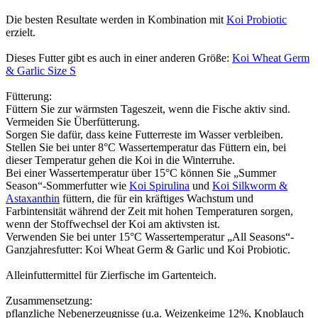
Die besten Resultate werden in Kombination mit
Koi Probiotic
erzielt.
Dieses Futter gibt es auch in einer anderen Größe:
Koi Wheat Germ
& Garlic Size S
Fütterung:
Füttern Sie zur wärmsten Tageszeit, wenn die Fische aktiv sind.
Vermeiden Sie Überfütterung.
Sorgen Sie dafür, dass keine Futterreste im Wasser verbleiben.
Stellen Sie bei unter 8°C Wassertemperatur das Füttern ein, bei
dieser Temperatur gehen die Koi in die Winterruhe.
Bei einer Wassertemperatur über 15°C können Sie „Summer
Season“-Sommerfutter wie
Koi Spirulina
und
Koi Silkworm &
Astaxanthin
füttern, die für ein kräftiges Wachstum und
Farbintensität während der Zeit mit hohen Temperaturen sorgen,
wenn der Stoffwechsel der Koi am aktivsten ist.
Verwenden Sie bei unter 15°C Wassertemperatur „All Seasons“-
Ganzjahresfutter: Koi Wheat Germ & Garlic und Koi Probiotic.
Alleinfuttermittel für Zierfische im Gartenteich.
Zusammensetzung:
pflanzliche Nebenerzeugnisse (u.a. Weizenkeime 12%, Knoblauch