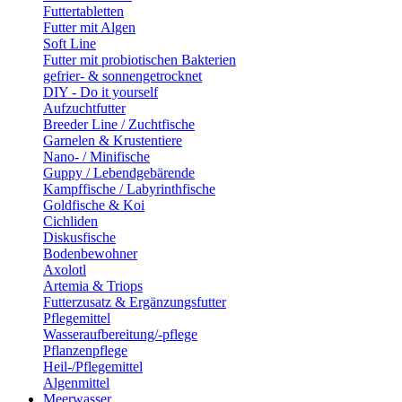
Futtertabletten
Futter mit Algen
Soft Line
Futter mit probiotischen Bakterien
gefrier- & sonnengetrocknet
DIY - Do it yourself
Aufzuchtfutter
Breeder Line / Zuchtfische
Garnelen & Krustentiere
Nano- / Minifische
Guppy / Lebendgebärende
Kampffische / Labyrinthfische
Goldfische & Koi
Cichliden
Diskusfische
Bodenbewohner
Axolotl
Artemia & Triops
Futterzusatz & Ergänzungsfutter
Pflegemittel
Wasseraufbereitung/-pflege
Pflanzenpflege
Heil-/Pflegemittel
Algenmittel
Meerwasser