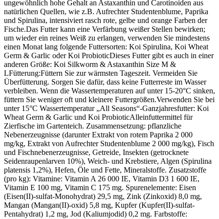
ungewöhnlich hohe Gehalt an Astaxanthin und Carotinoiden aus
natürlichen Quellen, wie z.B. Aufrechter Studentenblume, Paprika
und Spirulina, intensiviert rasch rote, gelbe und orange Farben der
Fische.Das Futter kann eine Verfärbung weißer Stellen bewirken;
um wieder ein reines Weiß zu erlangen, verwenden Sie mindestens
einen Monat lang folgende Futtersorten: Koi Spirulina, Koi Wheat
Germ & Garlic oder Koi ProbioticDieses Futter gibt es auch in einer
anderen Größe: Koi Silkworm & Astaxanthin Size M &
LFütterung:Füttern Sie zur wärmsten Tageszeit. Vermeiden Sie
Überfütterung. Sorgen Sie dafür, dass keine Futterreste im Wasser
verbleiben. Wenn die Wassertemperaturen auf unter 15-20°C sinken,
füttern Sie weniger oft und kleinere Futtergrößen.Verwenden Sie bei
unter 15°C Wassertemperatur „All Seasons“-Ganzjahresfutter: Koi
Wheat Germ & Garlic und Koi ProbioticAlleinfuttermittel für
Zierfische im Gartenteich. Zusammensetzung: pflanzliche
Nebenerzeugnisse (darunter Extrakt von rotem Paprika 2 000
mg/kg, Extrakt von Aufrechter Studentenblume 2 000 mg/kg), Fisch
und Fischnebenerzeugnisse, Getreide, Insekten (getrocknete
Seidenraupenlarven 10%), Weich- und Krebstiere, Algen (Spirulina
platensis 1,2%), Hefen, Öle und Fette, Mineralstoffe. Zusatzstoffe
(pro kg): Vitamine: Vitamin A 26 000 IE, Vitamin D3 1 600 IE,
Vitamin E 100 mg, Vitamin C 175 mg. Spurenelemente: Eisen
(Eisen(II)-sulfat-Monohydrat) 29,5 mg, Zink (Zinkoxid) 8,0 mg,
Mangan (Mangan(II)-oxid) 5,8 mg, Kupfer (Kupfer(II)-sulfat-
Pentahydrat) 1,2 mg, Jod (Kaliumjodid) 0,2 mg. Farbstoffe: