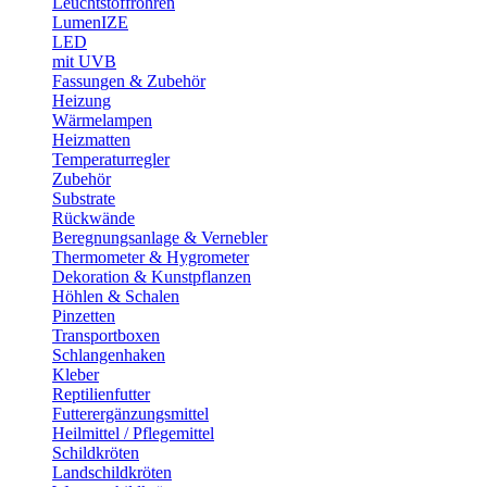
Leuchtstoffröhren
LumenIZE
LED
mit UVB
Fassungen & Zubehör
Heizung
Wärmelampen
Heizmatten
Temperaturregler
Zubehör
Substrate
Rückwände
Beregnungsanlage & Vernebler
Thermometer & Hygrometer
Dekoration & Kunstpflanzen
Höhlen & Schalen
Pinzetten
Transportboxen
Schlangenhaken
Kleber
Reptilienfutter
Futterergänzungsmittel
Heilmittel / Pflegemittel
Schildkröten
Landschildkröten