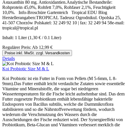
Astaxanthin 80 mg. Antioxidantien.Analytische Bestandteile:
Rohprotein 45,0%, Rohfett 7,0%, Rohfaser 2,1%, Feuchtigkeit
10,0%. Info-Broschüre Gartenteich Tropical EDU Blog
Herstellerangaben:TROPICAL Tadeusz Ogrodnikul. Opolska 25,
41-507 Chorzów Polskatel: 32 249 92 10 | fax: 32 249 94 58e-mail:
tropical@tropical.pl
Inhalt:
1 Liter
(1,30 € / 0.1 Liter)
Regulärer Preis:
Ab
12,99 €
Preise inkl. MwSt. zzgl. Versandkosten
Details
Koi Probiotic Size M & L
Koi Probiotic ist ein Futter in Form von Pellets (M 5-6mm, L 8-
9mm).Das Futter enthält leicht verdauliche Zutaten sowie essentielle
Vitamine und Mineralstoffe, die sogar bei niedrigeren
Wassertemperaturen für die Fische leicht aufnehmbar sind. Das dem
Futter zugesetzte Probiotikum enthält lebensfähige bakterielle
Endosporen von Bacillus subtilis, welche die Darmmikroflora
stabilisieren und so die Nährstoffverwertung fördern, wodurch
wiederum die Verschmutzung des Wassers durch die
Ausscheidungen der Fische reduziert wird. Der Synergieeffekt von
Probiotikum, Beta-Glucan und Vitaminen verbessert merklich die