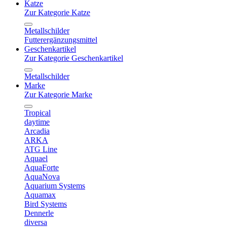
Katze
Zur Kategorie Katze
Metallschilder
Futterergänzungsmittel
Geschenkartikel
Zur Kategorie Geschenkartikel
Metallschilder
Marke
Zur Kategorie Marke
Tropical
daytime
Arcadia
ARKA
ATG Line
Aquael
AquaForte
AquaNova
Aquarium Systems
Aquamax
Bird Systems
Dennerle
diversa