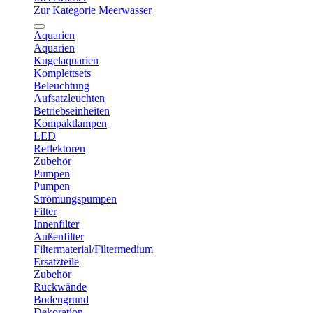
Zur Kategorie Meerwasser
Aquarien
Aquarien
Kugelaquarien
Komplettsets
Beleuchtung
Aufsatzleuchten
Betriebseinheiten
Kompaktlampen
LED
Reflektoren
Zubehör
Pumpen
Pumpen
Strömungspumpen
Filter
Innenfilter
Außenfilter
Filtermaterial/Filtermedium
Ersatzteile
Zubehör
Rückwände
Bodengrund
Dekoration