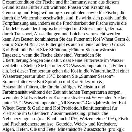
Gesamtkondition der Fische und ihr Immunsystem; aus diesem
Grund ist das Futter auch während Phasen von Krankheit,
Genesung und Eingewöhnung zu empfehlen sowie für Fische, die
durch die Winterruhe geschwächt sind. Es wirkt sich positiv auf die
Fortpflanzung aus, indem es die Fruchtbarkeit der Fische sowie die
Überlebensrate der Jungfische steigert und Stress lindert, der u.a.
durch Transport, Ausstellungen und Laichen verursacht werden
kann.Am Besten kombinieren Sie das Futter mit Koi Wheat Germ &
Garlic Size M & LDas Futter gibt es auch in einer anderen Größe:
Koi Probiotic Pellet Size SFütterung:Füttern Sie zur wärmsten
Tageszeit, wenn die Fische aktiv sind. Vermeiden Sie
Überfütterung.Sorgen Sie dafür, dass keine Futterreste im Wasser
verbleiben. Stellen Sie bei unter 8°C Wassertemperatur das Füttern
ein, bei dieser Temperatur gehen die Koi in die Winterruhe.Bei einer
Wassertemperatur über 15°C können Sie „Summer Season“-
Sommerfutter wie Koi Spirulina und Koi Silkworm &
Astaxanthin füttern, die für ein kräftiges Wachstum und
Farbintensität während der Zeit mit hohen Temperaturen sorgen,
wenn der Stoffwechsel der Koi am aktivsten ist.Verwenden Sie bei
unter 15°C Wassertemperatur „All Seasons“-Ganzjahresfutter: Koi
Wheat Germ & Garlic und Koi Probiotic.Alleinfuttermittel für
Zierfische im Gartenteich.Zusammensetzung: pflanzliche
Nebenerzeugnisse (u.a. Knoblauch 10%, Weizenkeime 10%), Fisch
und Fischnebenerzeugnisse, Getreide, Weich- und Krebstiere,
Algen, Hefen, Öle und Fette, Mineralstoffe.Zusatzstoffe (pro kg):