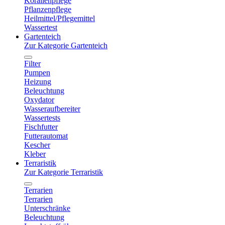
Korallenpflege
Pflanzenpflege
Heilmittel/Pflegemittel
Wassertest
Gartenteich
Zur Kategorie Gartenteich
Filter
Pumpen
Heizung
Beleuchtung
Oxydator
Wasseraufbereiter
Wassertests
Fischfutter
Futterautomat
Kescher
Kleber
Terraristik
Zur Kategorie Terraristik
Terrarien
Terrarien
Unterschränke
Beleuchtung