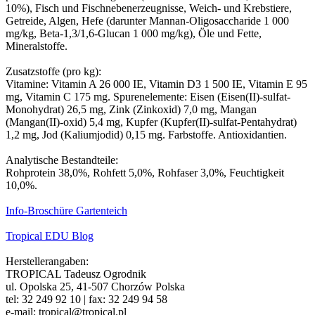
10%), Fisch und Fischnebenerzeugnisse, Weich- und Krebstiere,
Getreide, Algen, Hefe (darunter Mannan-Oligosaccharide 1 000
mg/kg, Beta-1,3/1,6-Glucan 1 000 mg/kg), Öle und Fette,
Mineralstoffe.
Zusatzstoffe (pro kg):
Vitamine: Vitamin A 26 000 IE, Vitamin D3 1 500 IE, Vitamin E 95
mg, Vitamin C 175 mg. Spurenelemente: Eisen (Eisen(II)-sulfat-
Monohydrat) 26,5 mg, Zink (Zinkoxid) 7,0 mg, Mangan
(Mangan(II)-oxid) 5,4 mg, Kupfer (Kupfer(II)-sulfat-Pentahydrat)
1,2 mg, Jod (Kaliumjodid) 0,15 mg. Farbstoffe. Antioxidantien.
Analytische Bestandteile:
Rohprotein 38,0%, Rohfett 5,0%, Rohfaser 3,0%, Feuchtigkeit
10,0%.
Info-Broschüre Gartenteich
Tropical EDU Blog
Herstellerangaben:
TROPICAL Tadeusz Ogrodnik
ul. Opolska 25, 41-507 Chorzów Polska
tel: 32 249 92 10 | fax: 32 249 94 58
e-mail: tropical@tropical.pl