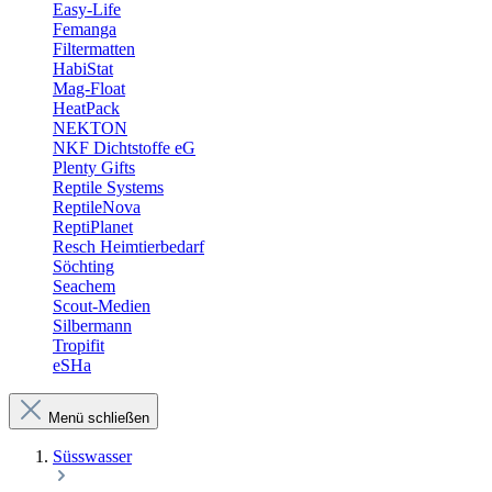
Easy-Life
Femanga
Filtermatten
HabiStat
Mag-Float
HeatPack
NEKTON
NKF Dichtstoffe eG
Plenty Gifts
Reptile Systems
ReptileNova
ReptiPlanet
Resch Heimtierbedarf
Söchting
Seachem
Scout-Medien
Silbermann
Tropifit
eSHa
Menü schließen
Süsswasser