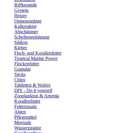
Riffkeramik
Gestein
Heizer
Osmoseanlage
Kalkreaktor
Abschäumer
Scheibenreinigung
Silikon
Kleber
Fisch- und Korallenfutter
Tropical Marine Power
Flockenfutter
Granulat
Sticks
Chips
Tabletten & Wafers
DIY - Do it yourself
Zooplankton & Artemia
Korallenfutter
Futterzusatz
Algen
Pflegemittel
Meersalz
Wasserzusätze