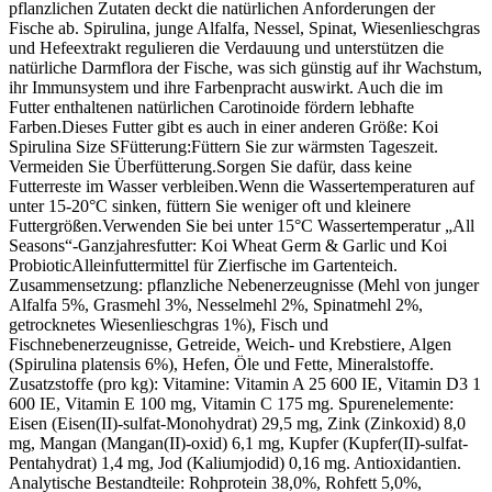
pflanzlichen Zutaten deckt die natürlichen Anforderungen der
Fische ab. Spirulina, junge Alfalfa, Nessel, Spinat, Wiesenlieschgras
und Hefeextrakt regulieren die Verdauung und unterstützen die
natürliche Darmflora der Fische, was sich günstig auf ihr Wachstum,
ihr Immunsystem und ihre Farbenpracht auswirkt. Auch die im
Futter enthaltenen natürlichen Carotinoide fördern lebhafte
Farben.Dieses Futter gibt es auch in einer anderen Größe: Koi
Spirulina Size SFütterung:Füttern Sie zur wärmsten Tageszeit.
Vermeiden Sie Überfütterung.Sorgen Sie dafür, dass keine
Futterreste im Wasser verbleiben.Wenn die Wassertemperaturen auf
unter 15-20°C sinken, füttern Sie weniger oft und kleinere
Futtergrößen.Verwenden Sie bei unter 15°C Wassertemperatur „All
Seasons“-Ganzjahresfutter: Koi Wheat Germ & Garlic und Koi
ProbioticAlleinfuttermittel für Zierfische im Gartenteich.
Zusammensetzung: pflanzliche Nebenerzeugnisse (Mehl von junger
Alfalfa 5%, Grasmehl 3%, Nesselmehl 2%, Spinatmehl 2%,
getrocknetes Wiesenlieschgras 1%), Fisch und
Fischnebenerzeugnisse, Getreide, Weich- und Krebstiere, Algen
(Spirulina platensis 6%), Hefen, Öle und Fette, Mineralstoffe.
Zusatzstoffe (pro kg): Vitamine: Vitamin A 25 600 IE, Vitamin D3 1
600 IE, Vitamin E 100 mg, Vitamin C 175 mg. Spurenelemente:
Eisen (Eisen(II)-sulfat-Monohydrat) 29,5 mg, Zink (Zinkoxid) 8,0
mg, Mangan (Mangan(II)-oxid) 6,1 mg, Kupfer (Kupfer(II)-sulfat-
Pentahydrat) 1,4 mg, Jod (Kaliumjodid) 0,16 mg. Antioxidantien.
Analytische Bestandteile: Rohprotein 38,0%, Rohfett 5,0%,