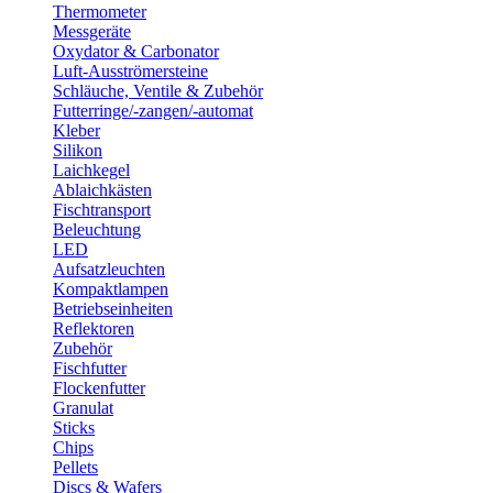
Thermometer
Messgeräte
Oxydator & Carbonator
Luft-Ausströmersteine
Schläuche, Ventile & Zubehör
Futterringe/-zangen/-automat
Kleber
Silikon
Laichkegel
Ablaichkästen
Fischtransport
Beleuchtung
LED
Aufsatzleuchten
Kompaktlampen
Betriebseinheiten
Reflektoren
Zubehör
Fischfutter
Flockenfutter
Granulat
Sticks
Chips
Pellets
Discs & Wafers