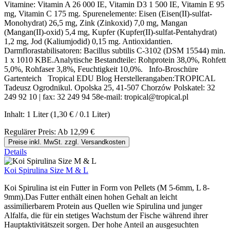
Vitamine: Vitamin A 26 000 IE, Vitamin D3 1 500 IE, Vitamin E 95
mg, Vitamin C 175 mg. Spurenelemente: Eisen (Eisen(II)-sulfat-
Monohydrat) 26,5 mg, Zink (Zinkoxid) 7,0 mg, Mangan
(Mangan(II)-oxid) 5,4 mg, Kupfer (Kupfer(II)-sulfat-Pentahydrat)
1,2 mg, Jod (Kaliumjodid) 0,15 mg. Antioxidantien.
Darmflorastabilisatoren: Bacillus subtilis C-3102 (DSM 15544) min.
1 x 1010 KBE.Analytische Bestandteile: Rohprotein 38,0%, Rohfett
5,0%, Rohfaser 3,8%, Feuchtigkeit 10,0%. Info-Broschüre
Gartenteich Tropical EDU Blog Herstellerangaben:TROPICAL
Tadeusz Ogrodnikul. Opolska 25, 41-507 Chorzów Polskatel: 32
249 92 10 | fax: 32 249 94 58e-mail: tropical@tropical.pl
Inhalt:
1 Liter
(1,30 € / 0.1 Liter)
Regulärer Preis:
Ab
12,99 €
Preise inkl. MwSt. zzgl. Versandkosten
Details
Koi Spirulina Size M & L
Koi Spirulina ist ein Futter in Form von Pellets (M 5-6mm, L 8-
9mm).Das Futter enthält einen hohen Gehalt an leicht
assimilierbarem Protein aus Quellen wie Spirulina und junger
Alfalfa, die für ein stetiges Wachstum der Fische während ihrer
Hauptaktivitätszeit sorgen. Der hohe Anteil an ausgesuchten