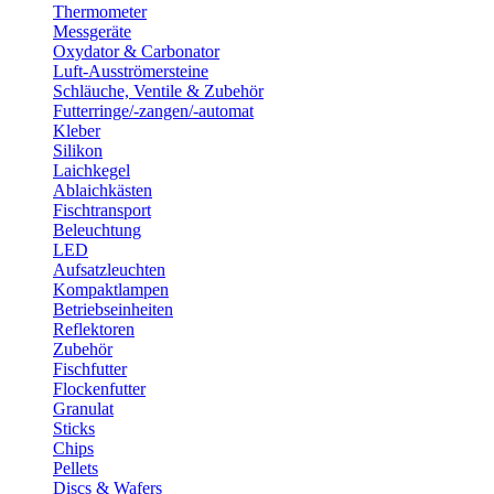
Thermometer
Messgeräte
Oxydator & Carbonator
Luft-Ausströmersteine
Schläuche, Ventile & Zubehör
Futterringe/-zangen/-automat
Kleber
Silikon
Laichkegel
Ablaichkästen
Fischtransport
Beleuchtung
LED
Aufsatzleuchten
Kompaktlampen
Betriebseinheiten
Reflektoren
Zubehör
Fischfutter
Flockenfutter
Granulat
Sticks
Chips
Pellets
Discs & Wafers