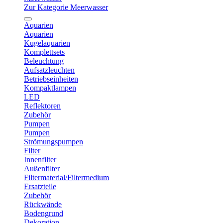
Zur Kategorie Meerwasser
Aquarien
Aquarien
Kugelaquarien
Komplettsets
Beleuchtung
Aufsatzleuchten
Betriebseinheiten
Kompaktlampen
LED
Reflektoren
Zubehör
Pumpen
Pumpen
Strömungspumpen
Filter
Innenfilter
Außenfilter
Filtermaterial/Filtermedium
Ersatzteile
Zubehör
Rückwände
Bodengrund
Dekoration