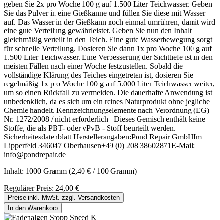
geben Sie 2x pro Woche 100 g auf 1.500 Liter Teichwasser. Geben
Sie das Pulver in eine Gießkanne und füllen Sie diese mit Wasser
auf. Das Wasser in der Gießkann noch einmal umrühren, damit wird
eine gute Verteilung gewährleistet. Geben Sie nun den Inhalt
gleichmäßig verteilt in den Teich. Eine gute Wasserbewegung sorgt
für schnelle Verteilung. Dosieren Sie dann 1x pro Woche 100 g auf
1.500 Liter Teichwasser. Eine Verbesserung der Sichttiefe ist in den
meisten Fällen nach einer Woche festzustellen. Sobald die
vollständige Klärung des Teiches eingetreten ist, dosieren Sie
regelmäßig 1x pro Woche 100 g auf 5.000 Liter Teichwasser weiter,
um so einen Rückfall zu vermeiden. Die dauerhafte Anwendung ist
unbedenklich, da es sich um ein reines Naturprodukt ohne jegliche
Chemie handelt. Kennzeichnungselemente nach Verordnung (EG)
Nr. 1272/2008 / nicht erforderlich Dieses Gemisch enthält keine
Stoffe, die als PBT- oder vPvB - Stoff beurteilt werden.
Sicherheitesdatenblatt Herstellerangaben:Pond Repair GmbHIm
Lipperfeld 346047 Oberhausen+49 (0) 208 38602871E-Mail:
info@pondrepair.de
Inhalt:
1000 Gramm
(2,40 € / 100 Gramm)
Regulärer Preis:
24,00 €
Preise inkl. MwSt. zzgl. Versandkosten
In den Warenkorb