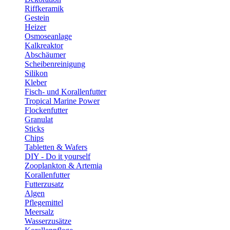
Riffkeramik
Gestein
Heizer
Osmoseanlage
Kalkreaktor
Abschäumer
Scheibenreinigung
Silikon
Kleber
Fisch- und Korallenfutter
Tropical Marine Power
Flockenfutter
Granulat
Sticks
Chips
Tabletten & Wafers
DIY - Do it yourself
Zooplankton & Artemia
Korallenfutter
Futterzusatz
Algen
Pflegemittel
Meersalz
Wasserzusätze