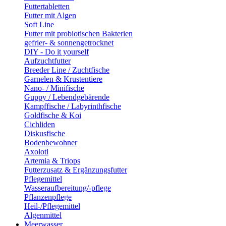
Futtertabletten
Futter mit Algen
Soft Line
Futter mit probiotischen Bakterien
gefrier- & sonnengetrocknet
DIY - Do it yourself
Aufzuchtfutter
Breeder Line / Zuchtfische
Garnelen & Krustentiere
Nano- / Minifische
Guppy / Lebendgebärende
Kampffische / Labyrinthfische
Goldfische & Koi
Cichliden
Diskusfische
Bodenbewohner
Axolotl
Artemia & Triops
Futterzusatz & Ergänzungsfutter
Pflegemittel
Wasseraufbereitung/-pflege
Pflanzenpflege
Heil-/Pflegemittel
Algenmittel
Meerwasser