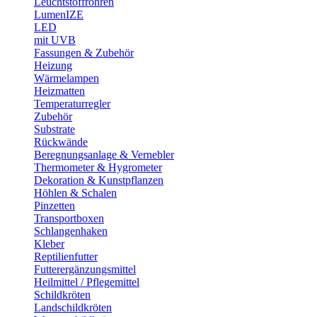
Leuchtstoffröhren
LumenIZE
LED
mit UVB
Fassungen & Zubehör
Heizung
Wärmelampen
Heizmatten
Temperaturregler
Zubehör
Substrate
Rückwände
Beregnungsanlage & Vernebler
Thermometer & Hygrometer
Dekoration & Kunstpflanzen
Höhlen & Schalen
Pinzetten
Transportboxen
Schlangenhaken
Kleber
Reptilienfutter
Futterergänzungsmittel
Heilmittel / Pflegemittel
Schildkröten
Landschildkröten