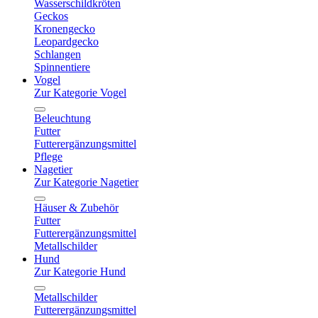
Wasserschildkröten
Geckos
Kronengecko
Leopardgecko
Schlangen
Spinnentiere
Vogel
Zur Kategorie Vogel
Beleuchtung
Futter
Futterergänzungsmittel
Pflege
Nagetier
Zur Kategorie Nagetier
Häuser & Zubehör
Futter
Futterergänzungsmittel
Metallschilder
Hund
Zur Kategorie Hund
Metallschilder
Futterergänzungsmittel