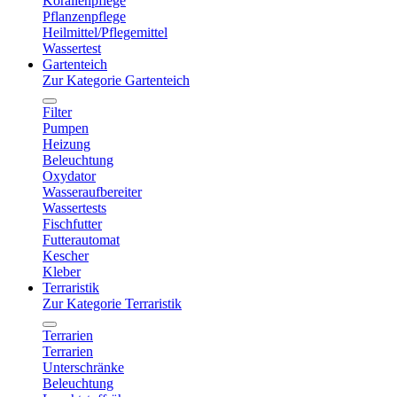
Korallenpflege
Pflanzenpflege
Heilmittel/Pflegemittel
Wassertest
Gartenteich
Zur Kategorie Gartenteich
Filter
Pumpen
Heizung
Beleuchtung
Oxydator
Wasseraufbereiter
Wassertests
Fischfutter
Futterautomat
Kescher
Kleber
Terraristik
Zur Kategorie Terraristik
Terrarien
Terrarien
Unterschränke
Beleuchtung