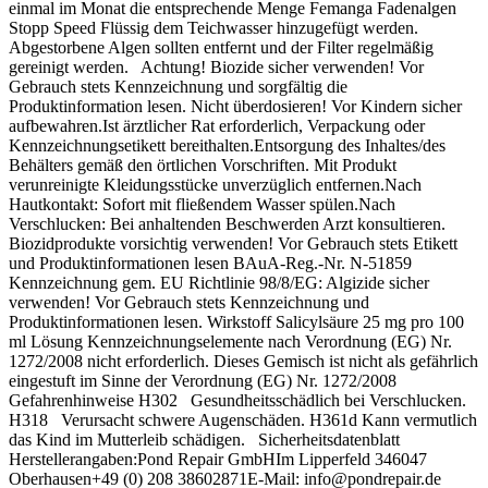
einmal im Monat die entsprechende Menge Femanga Fadenalgen
Stopp Speed Flüssig dem Teichwasser hinzugefügt werden.
Abgestorbene Algen sollten entfernt und der Filter regelmäßig
gereinigt werden. Achtung! Biozide sicher verwenden! Vor
Gebrauch stets Kennzeichnung und sorgfältig die
Produktinformation lesen. Nicht überdosieren! Vor Kindern sicher
aufbewahren.Ist ärztlicher Rat erforderlich, Verpackung oder
Kennzeichnungsetikett bereithalten.Entsorgung des Inhaltes/des
Behälters gemäß den örtlichen Vorschriften. Mit Produkt
verunreinigte Kleidungsstücke unverzüglich entfernen.Nach
Hautkontakt: Sofort mit fließendem Wasser spülen.Nach
Verschlucken: Bei anhaltenden Beschwerden Arzt konsultieren.
Biozidprodukte vorsichtig verwenden! Vor Gebrauch stets Etikett
und Produktinformationen lesen BAuA-Reg.-Nr. N-51859
Kennzeichnung gem. EU Richtlinie 98/8/EG: Algizide sicher
verwenden! Vor Gebrauch stets Kennzeichnung und
Produktinformationen lesen. Wirkstoff Salicylsäure 25 mg pro 100
ml Lösung Kennzeichnungselemente nach Verordnung (EG) Nr.
1272/2008 nicht erforderlich. Dieses Gemisch ist nicht als gefährlich
eingestuft im Sinne der Verordnung (EG) Nr. 1272/2008
Gefahrenhinweise H302 Gesundheitsschädlich bei Verschlucken.
H318 Verursacht schwere Augenschäden. H361d Kann vermutlich
das Kind im Mutterleib schädigen. Sicherheitsdatenblatt
Herstellerangaben:Pond Repair GmbHIm Lipperfeld 346047
Oberhausen+49 (0) 208 38602871E-Mail: info@pondrepair.de