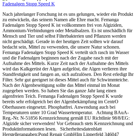
Fadenalgen Stopp Speed K
Nach jahrelanger Forschung ist es uns gelungen, wieder ein Produkt
zu entwickeln, das seinem Namen alle Ehre macht. Femanga
Fadenalgen Stopp Speed K ist vollkommen frei von Algiziden,
Ammonium-Verbindungen oder Metallsalzen. Es ist unschädlich für
Mensch und Tier und selbst Filterbakterien und Pflanzen werden
nicht geschädigt. Gerade in der heutigen Zeit sollten wir darauf
bedacht sein, Mittel zu verwenden, die unsere Natur schonen.
Femanga Fadenalgen Stopp Speed K verteilt sich rasch im Wasser
und die Fadenalgen beginnen nach der Zugabe rasch mit der
Aufnahme des Mittels. Kurze Zeit nach der Aufnahme des Mittels
wird das Kalkgerüst der Algen aufgelöst, die Algen verlieren ihre
Standfestigkeit und fangen an, sich aufzulösen. Den Rest erledigt Ihr
Filter. Sehr gut geeignet ist dieses Mittel auch für Schwimmteiche.
Nach der Algenbeseitigung sollte das Mittel einmal im Monat
zugegeben werden. So haben Sie das ganze Jahr lang einen
algenfreien Teich. Femanga Fadenalgen Stopp Speed K wurde
bereits sehr erfolgreich bei der Algenbekämpfung im CentrO
Oberhausen eingesetzt. Phosphatfrei. Anwendung auch bei
Temperaturen unter 10 Grad Wassertemperatur. Achtung BAuA-
Reg.-Nr. N-51856 Kennzeichnung gemäß EU Richtlinie 98/8/EG:
Algizide sicher verwenden! Vor Gebrauch stets Kennzeichnung und
Produktinformationen lesen. Sicherheitesdatenblatt
Herstellerangaben:Pond Repair GmbHIm Lipperfeld 346047