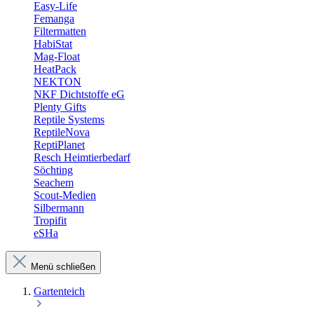
Easy-Life
Femanga
Filtermatten
HabiStat
Mag-Float
HeatPack
NEKTON
NKF Dichtstoffe eG
Plenty Gifts
Reptile Systems
ReptileNova
ReptiPlanet
Resch Heimtierbedarf
Söchting
Seachem
Scout-Medien
Silbermann
Tropifit
eSHa
Menü schließen
Gartenteich