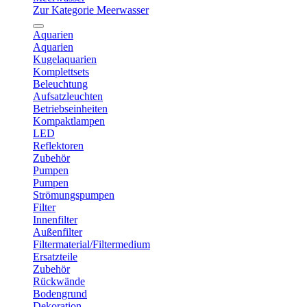
Zur Kategorie Meerwasser
Aquarien
Aquarien
Kugelaquarien
Komplettsets
Beleuchtung
Aufsatzleuchten
Betriebseinheiten
Kompaktlampen
LED
Reflektoren
Zubehör
Pumpen
Pumpen
Strömungspumpen
Filter
Innenfilter
Außenfilter
Filtermaterial/Filtermedium
Ersatzteile
Zubehör
Rückwände
Bodengrund
Dekoration