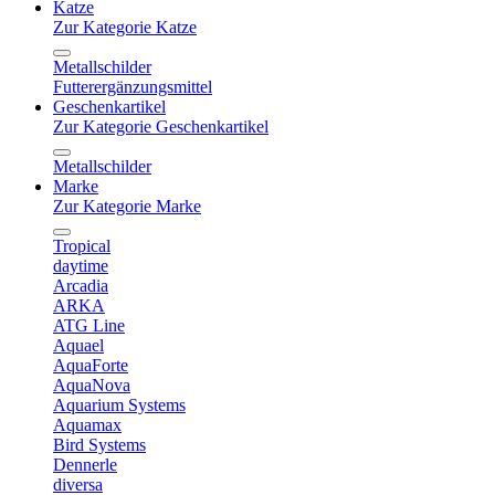
Katze
Zur Kategorie Katze
Metallschilder
Futterergänzungsmittel
Geschenkartikel
Zur Kategorie Geschenkartikel
Metallschilder
Marke
Zur Kategorie Marke
Tropical
daytime
Arcadia
ARKA
ATG Line
Aquael
AquaForte
AquaNova
Aquarium Systems
Aquamax
Bird Systems
Dennerle
diversa