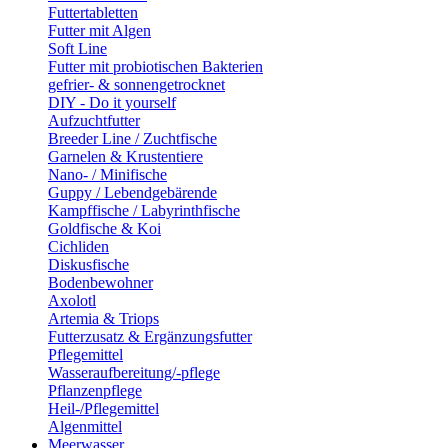
Futtertabletten
Futter mit Algen
Soft Line
Futter mit probiotischen Bakterien
gefrier- & sonnengetrocknet
DIY - Do it yourself
Aufzuchtfutter
Breeder Line / Zuchtfische
Garnelen & Krustentiere
Nano- / Minifische
Guppy / Lebendgebärende
Kampffische / Labyrinthfische
Goldfische & Koi
Cichliden
Diskusfische
Bodenbewohner
Axolotl
Artemia & Triops
Futterzusatz & Ergänzungsfutter
Pflegemittel
Wasseraufbereitung/-pflege
Pflanzenpflege
Heil-/Pflegemittel
Algenmittel
Meerwasser