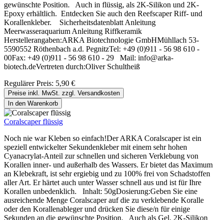
gewünschte Position. Auch in flüssig, als 2K-Silikon und 2K-
Epoxy erhältlich. Entdecken Sie auch den Reefscaper Riff- und
Korallenkleber. Sicherheitsdatenblatt Anleitung
Meerwasseraquarium Anleitung Riffkeramik
Herstellerangaben:ARKA Biotechnologie GmbHMühllach 53-
5590552 Röthenbach a.d. PegnitzTel: +49 (0)911 - 56 98 610 -
00Fax: +49 (0)911 - 56 98 610 - 29 Mail: info@arka-
biotech.deVertreten durch:Oliver Schultheiß
Regulärer Preis:
5,90 €
Preise inkl. MwSt. zzgl. Versandkosten
In den Warenkorb
Coralscaper flüssig
Noch nie war Kleben so einfach!Der ARKA Coralscaper ist ein
speziell entwickelter Sekundenkleber mit einem sehr hohen
Cyanacrylat-Anteil zur schnellen und sicheren Verklebung von
Korallen inner- und außerhalb des Wassers. Er bietet das Maximum
an Klebekraft, ist sehr ergiebig und zu 100% frei von Schadstoffen
aller Art. Er härtet auch unter Wasser schnell aus und ist für Ihre
Korallen unbedenklich. Inhalt: 50gDosierung:Geben Sie eine
ausreichende Menge Coralscaper auf die zu verklebende Koralle
oder den Korallenableger und drücken Sie diese/n für einige
Sekunden an die gewünschte Position. Auch als Gel, 2K-Silikon