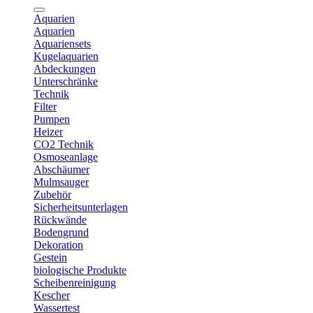
Aquarien
Aquarien
Aquariensets
Kugelaquarien
Abdeckungen
Unterschränke
Technik
Filter
Pumpen
Heizer
CO2 Technik
Osmoseanlage
Abschäumer
Mulmsauger
Zubehör
Sicherheitsunterlagen
Rückwände
Bodengrund
Dekoration
Gestein
biologische Produkte
Scheibenreinigung
Kescher
Wassertest