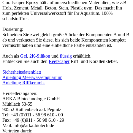
Coralscaper Epoxy hält auf unterschiedlichen Materialien, wie z.B.
Holz, Zement, Metall, Beton, Stein, Plastik uvm. Das macht Ihn
zum perfekten Universalwerkstoff für Ihr Aquarium. 100%
schadstofffrei.
Dosierung:
Schneiden Sie zwei gleich große Stücke der Komponenten A und B
ab und verkneten Sie diese, bis sich beide Komponenten komplett
vermischt haben und eine einheitliche Farbe entstanden ist.
Auch als
Gel
,
2K-Silikon
und
flüssig
erhältlich.
Entdecken Sie auch den
Reefscaper
Riff- und Korallenkleber.
Sicherheitsdatenblatt
Anleitung Meerwasseraquarium
Anleitung Riffkeramik
Herstellerangaben:
ARKA Biotechnologie GmbH
Mühllach 53-55
90552 Röthenbach a.d. Pegnitz
Tel: +49 (0)911 - 56 98 610 - 00
Fax: +49 (0)911 - 56 98 610 - 29
Mail: info@arka-biotech.de
Vertreten durch: