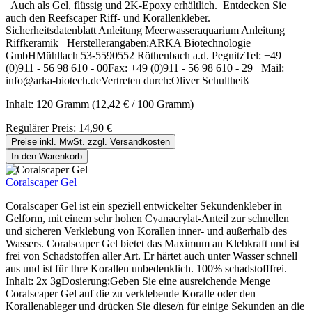
Auch als Gel, flüssig und 2K-Epoxy erhältlich. Entdecken Sie
auch den Reefscaper Riff- und Korallenkleber.
Sicherheitsdatenblatt Anleitung Meerwasseraquarium Anleitung
Riffkeramik Herstellerangaben:ARKA Biotechnologie
GmbHMühllach 53-5590552 Röthenbach a.d. PegnitzTel: +49
(0)911 - 56 98 610 - 00Fax: +49 (0)911 - 56 98 610 - 29 Mail:
info@arka-biotech.deVertreten durch:Oliver Schultheiß
Inhalt:
120 Gramm
(12,42 € / 100 Gramm)
Regulärer Preis:
14,90 €
Preise inkl. MwSt. zzgl. Versandkosten
In den Warenkorb
Coralscaper Gel
Coralscaper Gel ist ein speziell entwickelter Sekundenkleber in
Gelform, mit einem sehr hohen Cyanacrylat-Anteil zur schnellen
und sicheren Verklebung von Korallen inner- und außerhalb des
Wassers. Coralscaper Gel bietet das Maximum an Klebkraft und ist
frei von Schadstoffen aller Art. Er härtet auch unter Wasser schnell
aus und ist für Ihre Korallen unbedenklich. 100% schadstofffrei.
Inhalt: 2x 3gDosierung:Geben Sie eine ausreichende Menge
Coralscaper Gel auf die zu verklebende Koralle oder den
Korallenableger und drücken Sie diese/n für einige Sekunden an die