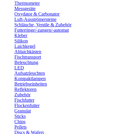
Thermometer
Messgeräte
Oxydator & Carbonator
Luft-Ausströmersteine
Schläuche, Ventile & Zubehör
Futterringe/-zangen/-automat
Kleber
Silikon
Laichkegel
Ablaichkästen
Fischtransport
Beleuchtung
LED
Aufsatzleuchten
Kompaktlampen
Betriebseinheiten
Reflektoren
Zubehör
Fischfutter
Flockenfutter
Granulat
Sticks
Chips
Pellets
Discs & Wafers