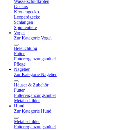
Wasserschildkröten
Geckos
Kronengecko
Leopardgecko
Schlangen
Spinnentiere
Vogel
Zur Kategorie Vogel
Beleuchtung
Futter
Futterergänzungsmittel
Pflege
Nagetier
Zur Kategorie Nagetier
Häuser & Zubehör
Futter
Futterergänzungsmittel
Metallschilder
Hund
Zur Kategorie Hund
Metallschilder
Futterergänzungsmittel