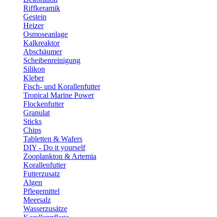
Riffkeramik
Gestein
Heizer
Osmoseanlage
Kalkreaktor
Abschäumer
Scheibenreinigung
Silikon
Kleber
Fisch- und Korallenfutter
Tropical Marine Power
Flockenfutter
Granulat
Sticks
Chips
Tabletten & Wafers
DIY - Do it yourself
Zooplankton & Artemia
Korallenfutter
Futterzusatz
Algen
Pflegemittel
Meersalz
Wasserzusätze