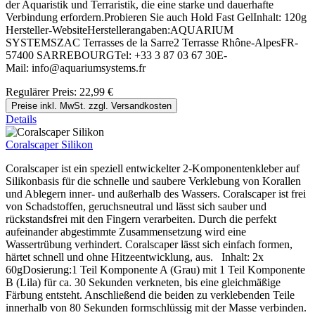
der Aquaristik und Terraristik, die eine starke und dauerhafte
Verbindung erfordern.Probieren Sie auch Hold Fast GelInhalt: 120g
Hersteller-WebsiteHerstellerangaben:AQUARIUM
SYSTEMSZAC Terrasses de la Sarre2 Terrasse Rhône-AlpesFR-
57400 SARREBOURGTel: +33 3 87 03 67 30E-
Mail: info@aquariumsystems.fr
Regulärer Preis:
22,99 €
Preise inkl. MwSt. zzgl. Versandkosten
Details
Coralscaper Silikon
Coralscaper ist ein speziell entwickelter 2-Komponentenkleber auf
Silikonbasis für die schnelle und saubere Verklebung von Korallen
und Ablegern inner- und außerhalb des Wassers. Coralscaper ist frei
von Schadstoffen, geruchsneutral und lässt sich sauber und
rückstandsfrei mit den Fingern verarbeiten. Durch die perfekt
aufeinander abgestimmte Zusammensetzung wird eine
Wassertrübung verhindert. Coralscaper lässt sich einfach formen,
härtet schnell und ohne Hitzeentwicklung, aus. Inhalt: 2x
60gDosierung:1 Teil Komponente A (Grau) mit 1 Teil Komponente
B (Lila) für ca. 30 Sekunden verkneten, bis eine gleichmäßige
Färbung entsteht. Anschließend die beiden zu verklebenden Teile
innerhalb von 80 Sekunden formschlüssig mit der Masse verbinden.