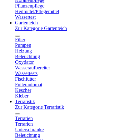
Korallenpflege
Pflanzenpflege
Heilmittel/Pflegemittel
Wassertest
Gartenteich
Zur Kategorie Gartenteich
Filter
Pumpen
Heizung
Beleuchtung
Oxydator
Wasseraufbereiter
Wassertests
Fischfutter
Futterautomat
Kescher
Kleber
Terraristik
Zur Kategorie Terraristik
Terrarien
Terrarien
Unterschränke
Beleuchtung