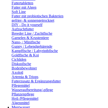
Futtertabletten
Futter mit Algen
Soft Line
Futter mit probiotischen Bakterien
gefrier- & sonnengetrocknet
DIY - Do it yourself
Aufzuchtfutter
Breeder Line / Zuchtfische
Garnelen & Krustentiere
Nano- / Minifische
Guppy / Lebendgebärende
Kampffische / Labyrinthfische
Goldfische & Koi
Cichliden
Diskusfische
Bodenbewohner
Axolotl
Artemia & Triops
Futterzusatz & Ergänzungsfutter
Pflegemittel
Wasseraufbereitung/-pflege
Pflanzenpflege
Heil-/Pflegemittel
Algenmittel
Meerwasser