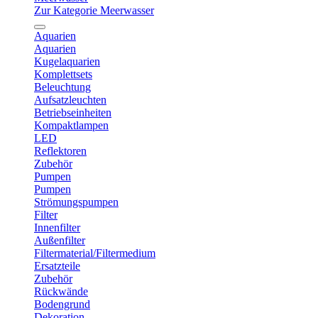
Zur Kategorie Meerwasser
Aquarien
Aquarien
Kugelaquarien
Komplettsets
Beleuchtung
Aufsatzleuchten
Betriebseinheiten
Kompaktlampen
LED
Reflektoren
Zubehör
Pumpen
Pumpen
Strömungspumpen
Filter
Innenfilter
Außenfilter
Filtermaterial/Filtermedium
Ersatzteile
Zubehör
Rückwände
Bodengrund
Dekoration