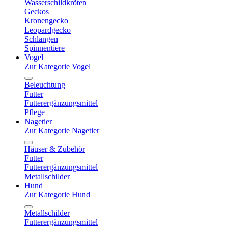
Wasserschildkröten
Geckos
Kronengecko
Leopardgecko
Schlangen
Spinnentiere
Vogel
Zur Kategorie Vogel
Beleuchtung
Futter
Futterergänzungsmittel
Pflege
Nagetier
Zur Kategorie Nagetier
Häuser & Zubehör
Futter
Futterergänzungsmittel
Metallschilder
Hund
Zur Kategorie Hund
Metallschilder
Futterergänzungsmittel