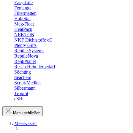
Easy-Life
Femanga
Filtermatten
HabiStat
Mag-Float
HeatPack
NEKTON
NKF Dichtstoffe eG
Plenty Gifts
Reptile Systems
ReptileNova
ReptiPlanet
Resch Heimtierbedarf
Söchting
Seachem
Scout-Medien
Silbermann
Tropifit
eSHa
Menü schließen
Meerwasser