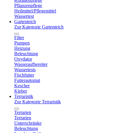
Korallenpflege
Pflanzenpflege
Heilmittel/Pflegemittel
Wassertest
Gartenteich
Zur Kategorie Gartenteich
Filter
Pumpen
Heizung
Beleuchtung
Oxydator
Wasseraufbereiter
Wassertests
Fischfutter
Futterautomat
Kescher
Kleber
Terraristik
Zur Kategorie Terraristik
Terrarien
Terrarien
Unterschränke
Beleuchtung