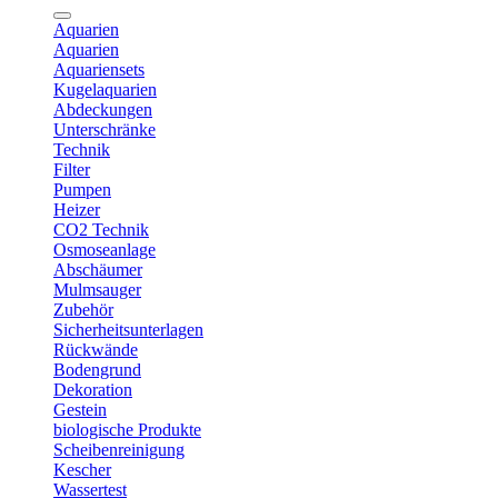
Aquarien
Aquarien
Aquariensets
Kugelaquarien
Abdeckungen
Unterschränke
Technik
Filter
Pumpen
Heizer
CO2 Technik
Osmoseanlage
Abschäumer
Mulmsauger
Zubehör
Sicherheitsunterlagen
Rückwände
Bodengrund
Dekoration
Gestein
biologische Produkte
Scheibenreinigung
Kescher
Wassertest