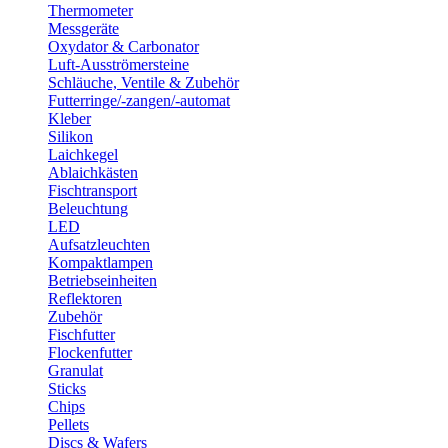
Thermometer
Messgeräte
Oxydator & Carbonator
Luft-Ausströmersteine
Schläuche, Ventile & Zubehör
Futterringe/-zangen/-automat
Kleber
Silikon
Laichkegel
Ablaichkästen
Fischtransport
Beleuchtung
LED
Aufsatzleuchten
Kompaktlampen
Betriebseinheiten
Reflektoren
Zubehör
Fischfutter
Flockenfutter
Granulat
Sticks
Chips
Pellets
Discs & Wafers