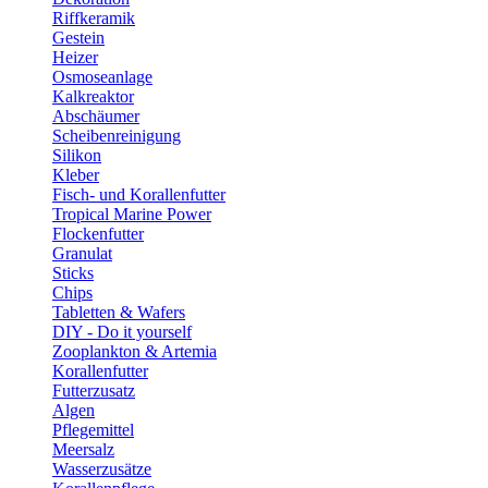
Riffkeramik
Gestein
Heizer
Osmoseanlage
Kalkreaktor
Abschäumer
Scheibenreinigung
Silikon
Kleber
Fisch- und Korallenfutter
Tropical Marine Power
Flockenfutter
Granulat
Sticks
Chips
Tabletten & Wafers
DIY - Do it yourself
Zooplankton & Artemia
Korallenfutter
Futterzusatz
Algen
Pflegemittel
Meersalz
Wasserzusätze