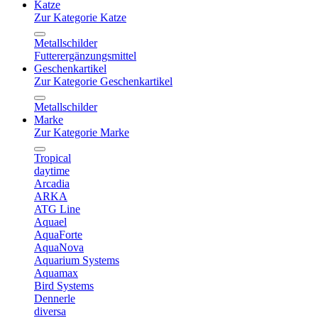
Katze
Zur Kategorie Katze
Metallschilder
Futterergänzungsmittel
Geschenkartikel
Zur Kategorie Geschenkartikel
Metallschilder
Marke
Zur Kategorie Marke
Tropical
daytime
Arcadia
ARKA
ATG Line
Aquael
AquaForte
AquaNova
Aquarium Systems
Aquamax
Bird Systems
Dennerle
diversa