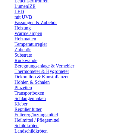
Leuchtstoffröhren
LumenIZE
LED
mit UVB
Fassungen & Zubehör
Heizung
Wärmelampen
Heizmatten
Temperaturregler
Zubehör
Substrate
Rückwände
Beregnungsanlage & Vernebler
Thermometer & Hygrometer
Dekoration & Kunstpflanzen
Höhlen & Schalen
Pinzetten
Transportboxen
Schlangenhaken
Kleber
Reptilienfutter
Futterergänzungsmittel
Heilmittel / Pflegemittel
Schildkröten
Landschildkröten