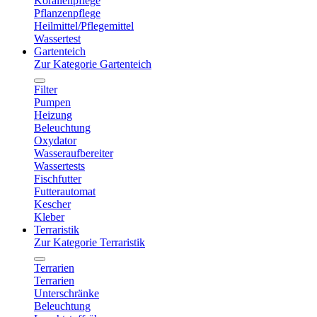
Korallenpflege
Pflanzenpflege
Heilmittel/Pflegemittel
Wassertest
Gartenteich
Zur Kategorie Gartenteich
Filter
Pumpen
Heizung
Beleuchtung
Oxydator
Wasseraufbereiter
Wassertests
Fischfutter
Futterautomat
Kescher
Kleber
Terraristik
Zur Kategorie Terraristik
Terrarien
Terrarien
Unterschränke
Beleuchtung