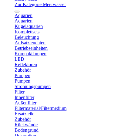
Zur Kategorie Meerwasser
Aquarien
Aquarien
Kugelaquarien
Komplettsets
Beleuchtung
Aufsatzleuchten
Betriebseinheiten
Kompaktlampen
LED
Reflektoren
Zubehör
Pumpen
Pumpen
Strömungspumpen
Filter
Innenfilter
Außenfilter
Filtermaterial/Filtermedium
Ersatzteile
Zubehör
Rückwände
Bodengrund
Dekoration