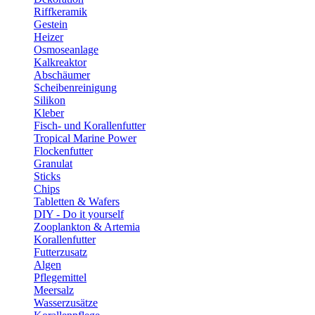
Riffkeramik
Gestein
Heizer
Osmoseanlage
Kalkreaktor
Abschäumer
Scheibenreinigung
Silikon
Kleber
Fisch- und Korallenfutter
Tropical Marine Power
Flockenfutter
Granulat
Sticks
Chips
Tabletten & Wafers
DIY - Do it yourself
Zooplankton & Artemia
Korallenfutter
Futterzusatz
Algen
Pflegemittel
Meersalz
Wasserzusätze