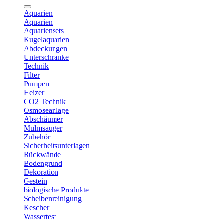
Aquarien
Aquarien
Aquariensets
Kugelaquarien
Abdeckungen
Unterschränke
Technik
Filter
Pumpen
Heizer
CO2 Technik
Osmoseanlage
Abschäumer
Mulmsauger
Zubehör
Sicherheitsunterlagen
Rückwände
Bodengrund
Dekoration
Gestein
biologische Produkte
Scheibenreinigung
Kescher
Wassertest