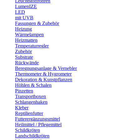
Leuchtstoffröhren
LumenIZE
LED
mit UVB
Fassungen & Zubehör
Heizung
Wärmelampen
Heizmatten
Temperaturregler
Zubehör
Substrate
Rückwände
Beregnungsanlage & Vernebler
Thermometer & Hygrometer
Dekoration & Kunstpflanzen
Höhlen & Schalen
Pinzetten
Transportboxen
Schlangenhaken
Kleber
Reptilienfutter
Futterergänzungsmittel
Heilmittel / Pflegemittel
Schildkröten
Landschildkröten