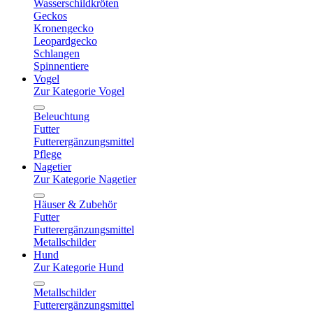
Wasserschildkröten
Geckos
Kronengecko
Leopardgecko
Schlangen
Spinnentiere
Vogel
Zur Kategorie Vogel
Beleuchtung
Futter
Futterergänzungsmittel
Pflege
Nagetier
Zur Kategorie Nagetier
Häuser & Zubehör
Futter
Futterergänzungsmittel
Metallschilder
Hund
Zur Kategorie Hund
Metallschilder
Futterergänzungsmittel