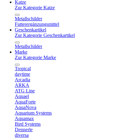
Katze
Zur Kategorie Katze
Metallschilder
Futterergänzungsmittel
Geschenkartikel
Zur Kategorie Geschenkartikel
Metallschilder
Marke
Zur Kategorie Marke
Tropical
daytime
Arcadia
ARKA
ATG Line
Aquael
AquaForte
AquaNova
Aquarium Systems
Aquamax
Bird Systems
Dennerle
diversa