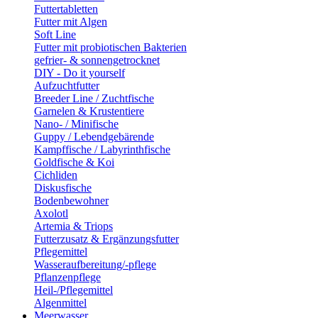
Futtertabletten
Futter mit Algen
Soft Line
Futter mit probiotischen Bakterien
gefrier- & sonnengetrocknet
DIY - Do it yourself
Aufzuchtfutter
Breeder Line / Zuchtfische
Garnelen & Krustentiere
Nano- / Minifische
Guppy / Lebendgebärende
Kampffische / Labyrinthfische
Goldfische & Koi
Cichliden
Diskusfische
Bodenbewohner
Axolotl
Artemia & Triops
Futterzusatz & Ergänzungsfutter
Pflegemittel
Wasseraufbereitung/-pflege
Pflanzenpflege
Heil-/Pflegemittel
Algenmittel
Meerwasser