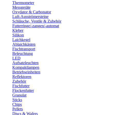
Thermometer
Messgeräte
Oxydator & Carbonator
Luft-Ausströmersteine
Schläuche, Ventile & Zubehör
Futterringe/-zangen/-automat
Kleber
Silikon
Laichkegel
Ablaichkästen
Fischtransport
Beleuchtung
LED
Aufsatzleuchten
Kompaktlampen
Betriebseinheiten
Reflektoren
Zubehör
Fischfutter
Flockenfutter
Granulat
Sticks
Chips
Pellets
Discs & Wafers