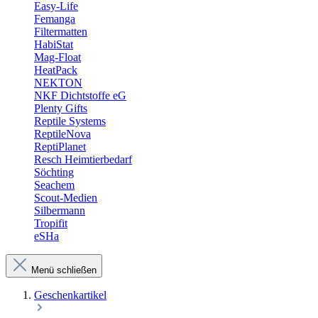
Easy-Life
Femanga
Filtermatten
HabiStat
Mag-Float
HeatPack
NEKTON
NKF Dichtstoffe eG
Plenty Gifts
Reptile Systems
ReptileNova
ReptiPlanet
Resch Heimtierbedarf
Söchting
Seachem
Scout-Medien
Silbermann
Tropifit
eSHa
Menü schließen
Geschenkartikel