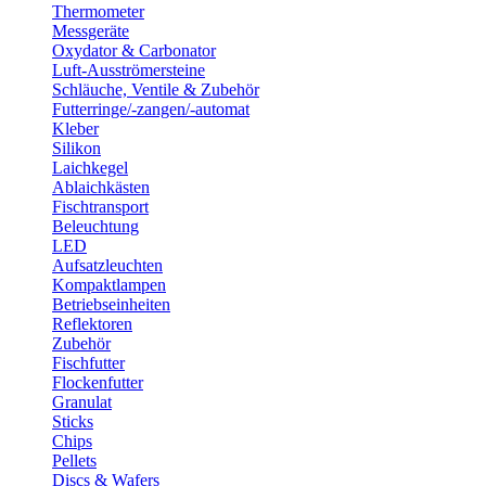
Thermometer
Messgeräte
Oxydator & Carbonator
Luft-Ausströmersteine
Schläuche, Ventile & Zubehör
Futterringe/-zangen/-automat
Kleber
Silikon
Laichkegel
Ablaichkästen
Fischtransport
Beleuchtung
LED
Aufsatzleuchten
Kompaktlampen
Betriebseinheiten
Reflektoren
Zubehör
Fischfutter
Flockenfutter
Granulat
Sticks
Chips
Pellets
Discs & Wafers