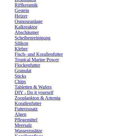
Riffkeramik
Gestein
Heizer
Osmoseanlage
Kalkreaktor
Abschäumer
Scheibenreinigung
Silikon
Kleber
Fisch- und Korallenfutter
Tropical Marine Power
Flockenfutter
Granulat
Sticks
Chips
Tabletten & Wafers
DIY - Do it yourself
Zooplankton & Artemia
Korallenfutter
Futterzusatz
Algen
Pflegemittel
Meersalz
Wasserzusätze