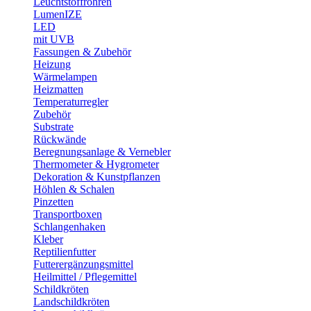
Leuchtstoffröhren
LumenIZE
LED
mit UVB
Fassungen & Zubehör
Heizung
Wärmelampen
Heizmatten
Temperaturregler
Zubehör
Substrate
Rückwände
Beregnungsanlage & Vernebler
Thermometer & Hygrometer
Dekoration & Kunstpflanzen
Höhlen & Schalen
Pinzetten
Transportboxen
Schlangenhaken
Kleber
Reptilienfutter
Futterergänzungsmittel
Heilmittel / Pflegemittel
Schildkröten
Landschildkröten