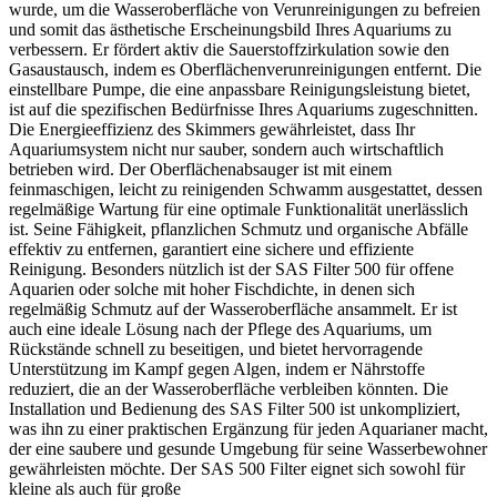
wurde, um die Wasseroberfläche von Verunreinigungen zu befreien
und somit das ästhetische Erscheinungsbild Ihres Aquariums zu
verbessern. Er fördert aktiv die Sauerstoffzirkulation sowie den
Gasaustausch, indem es Oberflächenverunreinigungen entfernt. Die
einstellbare Pumpe, die eine anpassbare Reinigungsleistung bietet,
ist auf die spezifischen Bedürfnisse Ihres Aquariums zugeschnitten.
Die Energieeffizienz des Skimmers gewährleistet, dass Ihr
Aquariumsystem nicht nur sauber, sondern auch wirtschaftlich
betrieben wird. Der Oberflächenabsauger ist mit einem
feinmaschigen, leicht zu reinigenden Schwamm ausgestattet, dessen
regelmäßige Wartung für eine optimale Funktionalität unerlässlich
ist. Seine Fähigkeit, pflanzlichen Schmutz und organische Abfälle
effektiv zu entfernen, garantiert eine sichere und effiziente
Reinigung. Besonders nützlich ist der SAS Filter 500 für offene
Aquarien oder solche mit hoher Fischdichte, in denen sich
regelmäßig Schmutz auf der Wasseroberfläche ansammelt. Er ist
auch eine ideale Lösung nach der Pflege des Aquariums, um
Rückstände schnell zu beseitigen, und bietet hervorragende
Unterstützung im Kampf gegen Algen, indem er Nährstoffe
reduziert, die an der Wasseroberfläche verbleiben könnten. Die
Installation und Bedienung des SAS Filter 500 ist unkompliziert,
was ihn zu einer praktischen Ergänzung für jeden Aquarianer macht,
der eine saubere und gesunde Umgebung für seine Wasserbewohner
gewährleisten möchte. Der SAS 500 Filter eignet sich sowohl für
kleine als auch für große