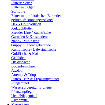
Futtertabletten
Futter mit Algen
Soft Line
Futter mit probiotischen Bakterien
gefrier- & sonnengetrocknet
DIY - Do it yourself
Aufzuchtfutter
Breeder Line / Zuchtfische
Garnelen & Krustentiere
Nano- / Minifische
Guppy / Lebendgebärende
Kampffische / Labyrinthfische
Goldfische & Koi
Cichliden
Diskusfische
Bodenbewohner
Axolotl
Artemia & Triops
Futterzusatz & Ergänzungsfutter
Pflegemittel
Wasseraufbereitung/-pflege
Pflanzenpflege
Heil-/Pflegemittel
Algenmittel
Meerwasser