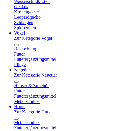
Wasserschildkröten
Geckos
Kronengecko
Leopardgecko
Schlangen
Spinnentiere
Vogel
Zur Kategorie Vogel
Beleuchtung
Futter
Futterergänzungsmittel
Pflege
Nagetier
Zur Kategorie Nagetier
Häuser & Zubehör
Futter
Futterergänzungsmittel
Metallschilder
Hund
Zur Kategorie Hund
Metallschilder
Futterergänzungsmittel