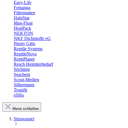
Easy-Life
Femanga
Filtermatten
HabiStat
Mag-Float
HeatPack
NEKTON
NKF Dichtstoffe eG
Plenty Gifts
Reptile Systems
ReptileNova
ReptiPlanet
Resch Heimtierbedarf
Söchting
Seachem
Scout-Medien
Silbermann
Tropifit
eSHa
Menü schließen
Süsswasser