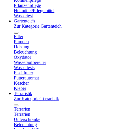
Korallenpflege
Pflanzenpflege
Heilmittel/Pflegemittel
Wassertest
Gartenteich
Zur Kategorie Gartenteich
Filter
Pumpen
Heizung
Beleuchtung
Oxydator
Wasseraufbereiter
Wassertests
Fischfutter
Futterautomat
Kescher
Kleber
Terraristik
Zur Kategorie Terraristik
Terrarien
Terrarien
Unterschränke
Beleuchtung