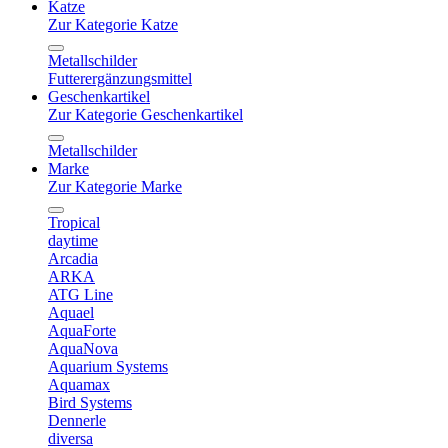
Katze
Zur Kategorie Katze
Metallschilder
Futterergänzungsmittel
Geschenkartikel
Zur Kategorie Geschenkartikel
Metallschilder
Marke
Zur Kategorie Marke
Tropical
daytime
Arcadia
ARKA
ATG Line
Aquael
AquaForte
AquaNova
Aquarium Systems
Aquamax
Bird Systems
Dennerle
diversa