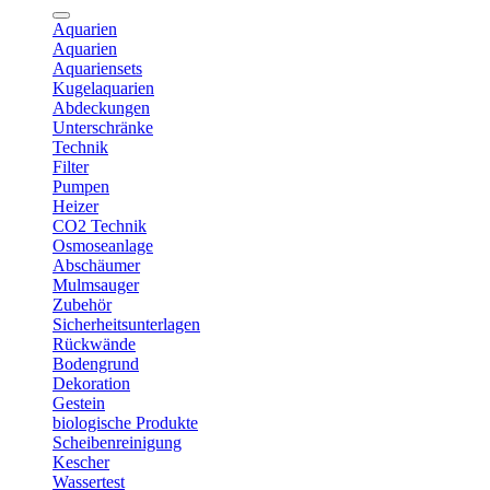
Aquarien
Aquarien
Aquariensets
Kugelaquarien
Abdeckungen
Unterschränke
Technik
Filter
Pumpen
Heizer
CO2 Technik
Osmoseanlage
Abschäumer
Mulmsauger
Zubehör
Sicherheitsunterlagen
Rückwände
Bodengrund
Dekoration
Gestein
biologische Produkte
Scheibenreinigung
Kescher
Wassertest