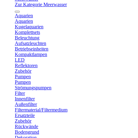
Zur Kategorie Meerwasser
Aquarien
Aquarien
Kugelaquarien
Komplettsets
Beleuchtung
Aufsatzleuchten
Betriebseinheiten
Kompaktlampen
LED
Reflektoren
Zubehör
Pumpen
Pumpen
Strömungspumpen
Filter
Innenfilter
Außenfilter
Filtermaterial/Filtermedium
Ersatzteile
Zubehör
Rückwände
Bodengrund
Dekoration