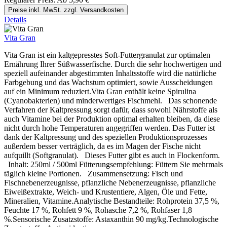
Preise inkl. MwSt. zzgl. Versandkosten
Details
Vita Gran
Vita Gran ist ein kaltgepresstes Soft-Futtergranulat zur optimalen
Ernährung Ihrer Süßwasserfische. Durch die sehr hochwertigen und
speziell aufeinander abgestimmten Inhaltsstoffe wird die natürliche
Farbgebung und das Wachstum optimiert, sowie Ausscheidungen
auf ein Minimum reduziert.Vita Gran enthält keine Spirulina
(Cyanobakterien) und minderwertiges Fischmehl. Das schonende
Verfahren der Kaltpressung sorgt dafür, dass sowohl Nährstoffe als
auch Vitamine bei der Produktion optimal erhalten bleiben, da diese
nicht durch hohe Temperaturen angegriffen werden. Das Futter ist
dank der Kaltpressung und des speziellen Produktionsprozesses
außerdem besser verträglich, da es im Magen der Fische nicht
aufquillt (Softgranulat). Dieses Futter gibt es auch in Flockenform.
Inhalt: 250ml / 500ml Fütterungsempfehlung: Füttern Sie mehrmals
täglich kleine Portionen. Zusammensetzung: Fisch und
Fischnebenerzeugnisse, pflanzliche Nebenerzeugnisse, pflanzliche
Eiweißextrakte, Weich- und Krustentiere, Algen, Öle und Fette,
Mineralien, Vitamine.Analytische Bestandteile: Rohprotein 37,5 %,
Feuchte 17 %, Rohfett 9 %, Rohasche 7,2 %, Rohfaser 1,8
%.Sensorische Zusatzstoffe: Astaxanthin 90 mg/kg.Technologische