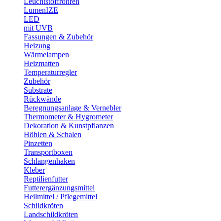
Leuchtstoffröhren
LumenIZE
LED
mit UVB
Fassungen & Zubehör
Heizung
Wärmelampen
Heizmatten
Temperaturregler
Zubehör
Substrate
Rückwände
Beregnungsanlage & Vernebler
Thermometer & Hygrometer
Dekoration & Kunstpflanzen
Höhlen & Schalen
Pinzetten
Transportboxen
Schlangenhaken
Kleber
Reptilienfutter
Futterergänzungsmittel
Heilmittel / Pflegemittel
Schildkröten
Landschildkröten