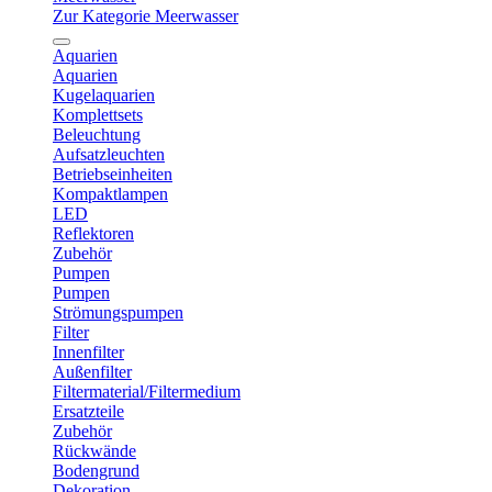
Zur Kategorie Meerwasser
Aquarien
Aquarien
Kugelaquarien
Komplettsets
Beleuchtung
Aufsatzleuchten
Betriebseinheiten
Kompaktlampen
LED
Reflektoren
Zubehör
Pumpen
Pumpen
Strömungspumpen
Filter
Innenfilter
Außenfilter
Filtermaterial/Filtermedium
Ersatzteile
Zubehör
Rückwände
Bodengrund
Dekoration