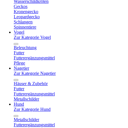
Wasserschildkröten
Geckos
Kronengecko
Leopardgecko
Schlangen
Spinnentiere
Vogel
Zur Kategorie Vogel
Beleuchtung
Futter
Futterergänzungsmittel
Pflege
Nagetier
Zur Kategorie Nagetier
Häuser & Zubehör
Futter
Futterergänzungsmittel
Metallschilder
Hund
Zur Kategorie Hund
Metallschilder
Futterergänzungsmittel