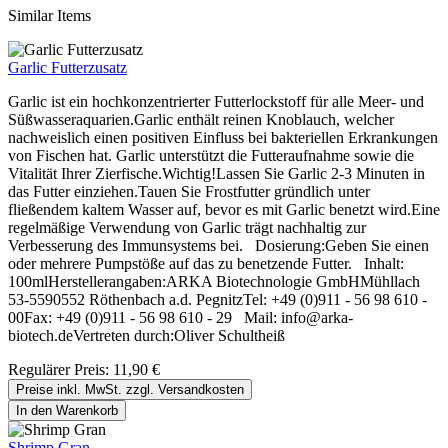
Similar Items
Garlic Futterzusatz
Garlic ist ein hochkonzentrierter Futterlockstoff für alle Meer- und
Süßwasseraquarien.Garlic enthält reinen Knoblauch, welcher
nachweislich einen positiven Einfluss bei bakteriellen Erkrankungen
von Fischen hat. Garlic unterstützt die Futteraufnahme sowie die
Vitalität Ihrer Zierfische.Wichtig!Lassen Sie Garlic 2-3 Minuten in
das Futter einziehen.Tauen Sie Frostfutter gründlich unter
fließendem kaltem Wasser auf, bevor es mit Garlic benetzt wird.Eine
regelmäßige Verwendung von Garlic trägt nachhaltig zur
Verbesserung des Immunsystems bei. Dosierung:Geben Sie einen
oder mehrere Pumpstöße auf das zu benetzende Futter. Inhalt:
100mlHerstellerangaben:ARKA Biotechnologie GmbHMühllach
53-5590552 Röthenbach a.d. PegnitzTel: +49 (0)911 - 56 98 610 -
00Fax: +49 (0)911 - 56 98 610 - 29 Mail: info@arka-
biotech.deVertreten durch:Oliver Schultheiß
Regulärer Preis:
11,90 €
Preise inkl. MwSt. zzgl. Versandkosten
In den Warenkorb
Shrimp Gran