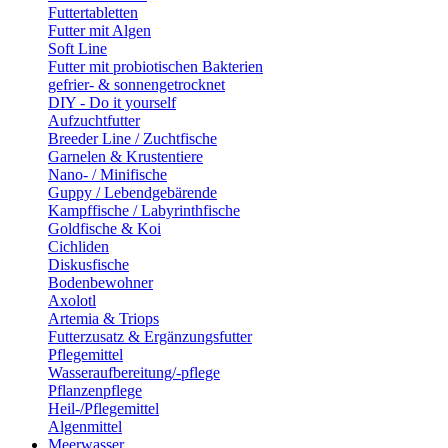
Futtertabletten
Futter mit Algen
Soft Line
Futter mit probiotischen Bakterien
gefrier- & sonnengetrocknet
DIY - Do it yourself
Aufzuchtfutter
Breeder Line / Zuchtfische
Garnelen & Krustentiere
Nano- / Minifische
Guppy / Lebendgebärende
Kampffische / Labyrinthfische
Goldfische & Koi
Cichliden
Diskusfische
Bodenbewohner
Axolotl
Artemia & Triops
Futterzusatz & Ergänzungsfutter
Pflegemittel
Wasseraufbereitung/-pflege
Pflanzenpflege
Heil-/Pflegemittel
Algenmittel
Meerwasser