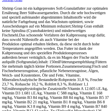
Shrimp Gran ist ein kaltgepresstes Soft-Granulatfutter zur optimalen
Ernährung Ihrer Süßwassergarnelen. Durch die sehr hochwertigen
und speziell aufeinander abgestimmten Inhaltsstoffe wird die
natürliche Farbgebung und das Wachstum optimiert, sowie
Ausscheidungen auf ein Minimum reduziert.Shrimp Gran enthält
keine Spirulina (Cyanobakterien) und minderwertiges
Fischmehl.Das schonende Verfahren der Kaltpressung sorgt dafür,
dass sowohl Nährstoffe als auch Vitamine bei der
Produktion optimal erhalten bleiben, da diese nicht durch hohe
Temperaturen angegriffen werden. Das Futter ist dank der
Kaltpressung und des speziellen Produktionsprozesses
außerdem besser verträglich, da es im Magen der Fische nicht
aufquillt (Softgranulat).Inhalt: 150mlFütterungsempfehlung:Füttern
Sie mehrmals täglich kleine Portionen.Zusammensetzung:Fisch und
Fischnebenerzeugnisse, pflanzliche Nebenerzeugnisse, Algen,
Weich- und Krustentiere, Öle und Fette, Vitamine,
MineralienAnalytische Bestandteile:Rohprotein 31,8 %, Feuchte
23,7 %, Rohasche 10,2 %, Rohfett 8,3 %, Rohfaser 1,1
%Ernährungsphysiologische Zusatzstoffe:Vitamin A 12.605 i.E./kg,
Vitamin D3 1.681 i.E./kg, Vitamin C 588 mg/kg, Vitamin E 168
mg/kg, Vitamin B3 84 mg/kg, Vitamin B8 84 mg/kg, Vitamin B5 37
mg/kg, Vitamin B2 21 mg/kg, Vitamin B1 8 mg/kg, Vitamin B6 8
mg/kg, Vitamin K3 8 mg/kg, Vitamin B9 4 mg/kg, Vitamin B7 840
μg/kg, Vitamin B12 42 μg/kg, Zn (Zinksulfat-Monohydrat) 126