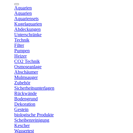
Aquarien
Aquarien
Aquariensets
Kugelaquarien
Abdeckungen
Unterschränke
Technik
Filter
Pumpen
Heizer
CO2 Technik
Osmoseanlage
Abschäumer
Mulmsauger
Zubehör
Sicherheitsunterlagen
Rückwände
Bodengrund
Dekoration
Gestein
biologische Produkte
Scheibenreinigung
Kescher
Wassertest