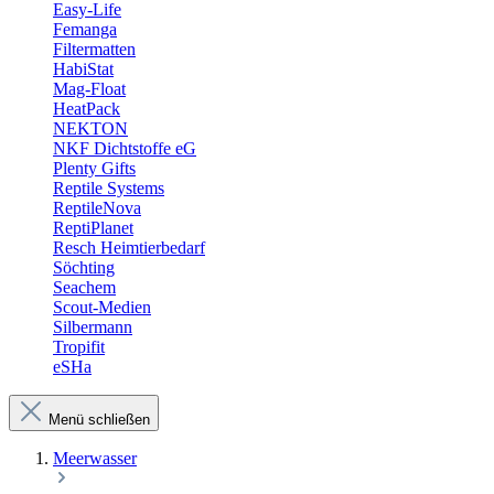
Easy-Life
Femanga
Filtermatten
HabiStat
Mag-Float
HeatPack
NEKTON
NKF Dichtstoffe eG
Plenty Gifts
Reptile Systems
ReptileNova
ReptiPlanet
Resch Heimtierbedarf
Söchting
Seachem
Scout-Medien
Silbermann
Tropifit
eSHa
Menü schließen
Meerwasser