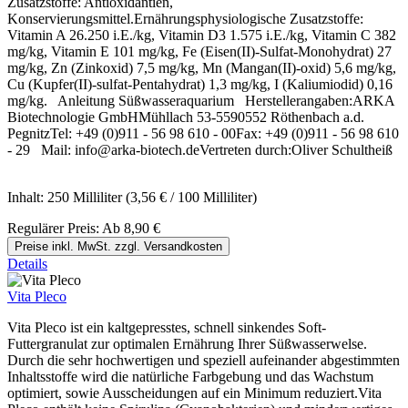
Zusatzstoffe: Antioxidantien,
Konservierungsmittel.Ernährungsphysiologische Zusatzstoffe:
Vitamin A 26.250 i.E./kg, Vitamin D3 1.575 i.E./kg, Vitamin C 382
mg/kg, Vitamin E 101 mg/kg, Fe (Eisen(II)-Sulfat-Monohydrat) 27
mg/kg, Zn (Zinkoxid) 7,5 mg/kg, Mn (Mangan(II)-oxid) 5,6 mg/kg,
Cu (Kupfer(II)-sulfat-Pentahydrat) 1,3 mg/kg, I (Kaliumiodid) 0,16
mg/kg. Anleitung Süßwasseraquarium Herstellerangaben:ARKA
Biotechnologie GmbHMühllach 53-5590552 Röthenbach a.d.
PegnitzTel: +49 (0)911 - 56 98 610 - 00Fax: +49 (0)911 - 56 98 610
- 29 Mail: info@arka-biotech.deVertreten durch:Oliver Schultheiß
Inhalt:
250 Milliliter
(3,56 € / 100 Milliliter)
Regulärer Preis:
Ab
8,90 €
Preise inkl. MwSt. zzgl. Versandkosten
Details
Vita Pleco
Vita Pleco ist ein kaltgepresstes, schnell sinkendes Soft-
Futtergranulat zur optimalen Ernährung Ihrer Süßwasserwelse.
Durch die sehr hochwertigen und speziell aufeinander abgestimmten
Inhaltsstoffe wird die natürliche Farbgebung und das Wachstum
optimiert, sowie Ausscheidungen auf ein Minimum reduziert.Vita