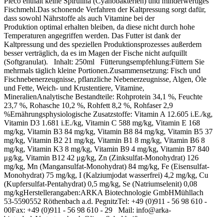
Pleco enthält keine Spirulina (Cyanobakterien) und minderwertiges
Fischmehl.Das schonende Verfahren der Kaltpressung sorgt dafür,
dass sowohl Nährstoffe als auch Vitamine bei der
Produktion optimal erhalten bleiben, da diese nicht durch hohe
Temperaturen angegriffen werden. Das Futter ist dank der
Kaltpressung und des speziellen Produktionsprozesses außerdem
besser verträglich, da es im Magen der Fische nicht aufquillt
(Softgranulat). Inhalt: 250ml Fütterungsempfehlung:Füttern Sie
mehrmals täglich kleine Portionen.Zusammensetzung: Fisch und
Fischnebenerzeugnisse, pflanzliche Nebenerzeugnisse, Algen, Öle
und Fette, Weich- und Krustentiere, Vitamine,
MineralienAnalytische Bestandteile: Rohprotein 34,1 %, Feuchte
23,7 %, Rohasche 10,2 %, Rohfett 8,2 %, Rohfaser 2,9
%Ernährungsphysiologische Zusatzstoffe: Vitamin A 12.605 i.E./kg,
Vitamin D3 1.681 i.E./kg, Vitamin C 588 mg/kg, Vitamin E 168
mg/kg, Vitamin B3 84 mg/kg, Vitamin B8 84 mg/kg, Vitamin B5 37
mg/kg, Vitamin B2 21 mg/kg, Vitamin B1 8 mg/kg, Vitamin B6 8
mg/kg, Vitamin K3 8 mg/kg, Vitamin B9 4 mg/kg, Vitamin B7 840
μg/kg, Vitamin B12 42 μg/kg, Zn (Zinksulfat-Monohydrat) 126
mg/kg, Mn (Mangansulfat-Monohydrat) 84 mg/kg, Fe (Eisensulfat-
Monohydrat) 75 mg/kg, I (Kalziumjodat wasserfrei) 4,2 mg/kg, Cu
(Kupfersulfat-Pentahydrat) 0,5 mg/kg, Se (Natriumselenit) 0,08
mg/kgHerstellerangaben:ARKA Biotechnologie GmbHMühllach
53-5590552 Röthenbach a.d. PegnitzTel: +49 (0)911 - 56 98 610 -
00Fax: +49 (0)911 - 56 98 610 - 29 Mail: info@arka-