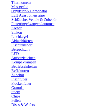
Thermometer
Messgeräte
Oxydator & Carbonator
Luft-Ausströmersteine
Schläuche, Ventile & Zubehör
Futterringe/-zangen/-automat
Kleber
Silikon
Laichkegel
Ablaichkästen
Fischtransport
Beleuchtung
LED
Aufsatzleuchten
Kompaktlampen
Betriebseinheiten
Reflektoren
Zubehör
Fischfutter
Flockenfutter
Granulat
Sticks
Chips
Pellets
Discs & Wafers