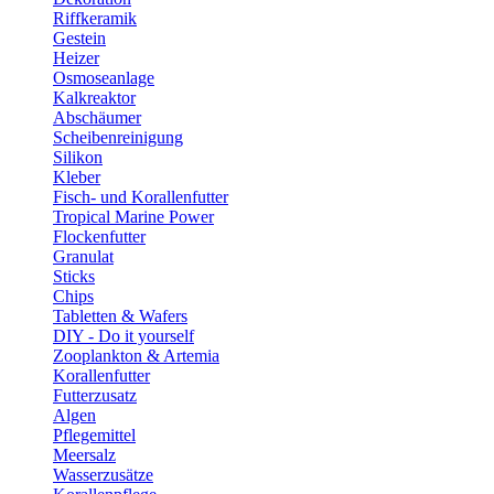
Riffkeramik
Gestein
Heizer
Osmoseanlage
Kalkreaktor
Abschäumer
Scheibenreinigung
Silikon
Kleber
Fisch- und Korallenfutter
Tropical Marine Power
Flockenfutter
Granulat
Sticks
Chips
Tabletten & Wafers
DIY - Do it yourself
Zooplankton & Artemia
Korallenfutter
Futterzusatz
Algen
Pflegemittel
Meersalz
Wasserzusätze