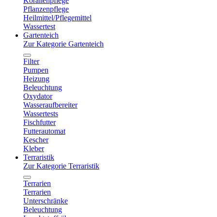
Korallenpflege
Pflanzenpflege
Heilmittel/Pflegemittel
Wassertest
Gartenteich
Zur Kategorie Gartenteich
Filter
Pumpen
Heizung
Beleuchtung
Oxydator
Wasseraufbereiter
Wassertests
Fischfutter
Futterautomat
Kescher
Kleber
Terraristik
Zur Kategorie Terraristik
Terrarien
Terrarien
Unterschränke
Beleuchtung