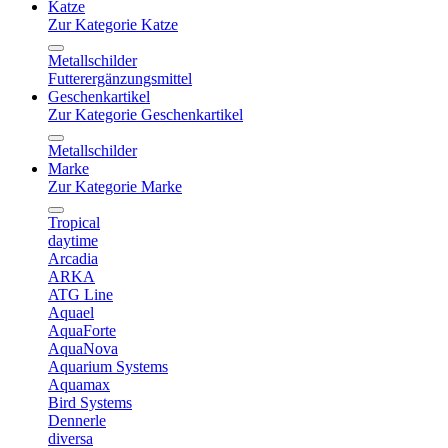
Katze
Zur Kategorie Katze
Metallschilder
Futterergänzungsmittel
Geschenkartikel
Zur Kategorie Geschenkartikel
Metallschilder
Marke
Zur Kategorie Marke
Tropical
daytime
Arcadia
ARKA
ATG Line
Aquael
AquaForte
AquaNova
Aquarium Systems
Aquamax
Bird Systems
Dennerle
diversa