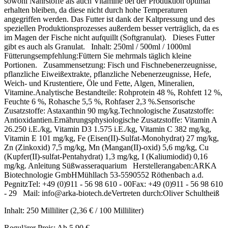
sowohl Nährstoffe als auch Vitamine bei der Produktion optimal
erhalten bleiben, da diese nicht durch hohe Temperaturen
angegriffen werden. Das Futter ist dank der Kaltpressung und des
speziellen Produktionsprozesses außerdem besser verträglich, da es
im Magen der Fische nicht aufquillt (Softgranulat). Dieses Futter
gibt es auch als Granulat. Inhalt: 250ml / 500ml / 1000ml
Fütterungsempfehlung:Füttern Sie mehrmals täglich kleine
Portionen. Zusammensetzung: Fisch und Fischnebenerzeugnisse,
pflanzliche Eiweißextrakte, pflanzliche Nebenerzeugnisse, Hefe,
Weich- und Krustentiere, Öle und Fette, Algen, Mineralien,
Vitamine.Analytische Bestandteile: Rohprotein 48 %, Rohfett 12 %,
Feuchte 6 %, Rohasche 5,5 %, Rohfaser 2,3 %.Sensorische
Zusatzstoffe: Astaxanthin 90 mg/kg.Technologische Zusatzstoffe:
Antioxidantien.Ernährungsphysiologische Zusatzstoffe: Vitamin A
26.250 i.E./kg, Vitamin D3 1.575 i.E./kg, Vitamin C 382 mg/kg,
Vitamin E 101 mg/kg, Fe (Eisen(II)-Sulfat-Monohydrat) 27 mg/kg,
Zn (Zinkoxid) 7,5 mg/kg, Mn (Mangan(II)-oxid) 5,6 mg/kg, Cu
(Kupfer(II)-sulfat-Pentahydrat) 1,3 mg/kg, I (Kaliumiodid) 0,16
mg/kg. Anleitung Süßwasseraquarium Herstellerangaben:ARKA
Biotechnologie GmbHMühllach 53-5590552 Röthenbach a.d.
PegnitzTel: +49 (0)911 - 56 98 610 - 00Fax: +49 (0)911 - 56 98 610
- 29 Mail: info@arka-biotech.deVertreten durch:Oliver Schultheiß
Inhalt:
250 Milliliter
(2,36 € / 100 Milliliter)
Regulärer Preis:
Ab
5,90 €