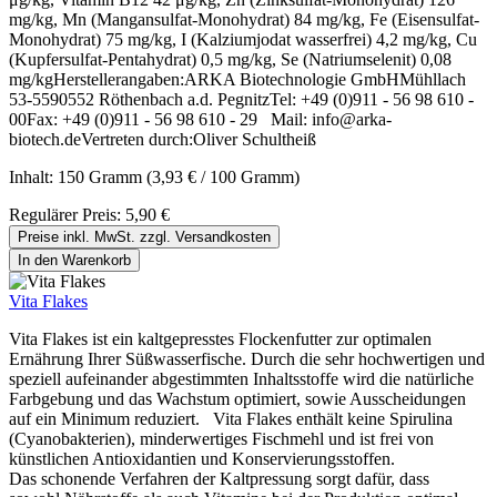
mg/kg, Mn (Mangansulfat-Monohydrat) 84 mg/kg, Fe (Eisensulfat-
Monohydrat) 75 mg/kg, I (Kalziumjodat wasserfrei) 4,2 mg/kg, Cu
(Kupfersulfat-Pentahydrat) 0,5 mg/kg, Se (Natriumselenit) 0,08
mg/kgHerstellerangaben:ARKA Biotechnologie GmbHMühllach
53-5590552 Röthenbach a.d. PegnitzTel: +49 (0)911 - 56 98 610 -
00Fax: +49 (0)911 - 56 98 610 - 29 Mail: info@arka-
biotech.deVertreten durch:Oliver Schultheiß
Inhalt:
150 Gramm
(3,93 € / 100 Gramm)
Regulärer Preis:
5,90 €
Preise inkl. MwSt. zzgl. Versandkosten
In den Warenkorb
Vita Flakes
Vita Flakes ist ein kaltgepresstes Flockenfutter zur optimalen
Ernährung Ihrer Süßwasserfische. Durch die sehr hochwertigen und
speziell aufeinander abgestimmten Inhaltsstoffe wird die natürliche
Farbgebung und das Wachstum optimiert, sowie Ausscheidungen
auf ein Minimum reduziert. Vita Flakes enthält keine Spirulina
(Cyanobakterien), minderwertiges Fischmehl und ist frei von
künstlichen Antioxidantien und Konservierungsstoffen.
Das schonende Verfahren der Kaltpressung sorgt dafür, dass