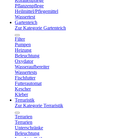
Korallenpflege
Pflanzenpflege
Heilmittel/Pflegemittel
Wassertest
Gartenteich
Zur Kategorie Gartenteich
Filter
Pumpen
Heizung
Beleuchtung
Oxydator
Wasseraufbereiter
Wassertests
Fischfutter
Futterautomat
Kescher
Kleber
Terraristik
Zur Kategorie Terraristik
Terrarien
Terrarien
Unterschränke
Beleuchtung