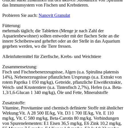
das Immunsystem von Fischen und Krebstieren.
Probieren Sie auch:
Nanovit Granulat
Fütterung:
mehrmals täglich; die Tabletten (Menge je nach Zahl der
Aquarienbewohner) sollten entweder mit der flachen Seite an die
innere Scheibenwand geheftet oder an der Stelle in das Aquarium
gegeben werden, wo die Tiere fressen.
Alleinfuttermittel für Zierfische, Krebs- und Weichtiere
Zusammensetzung:
Fisch und Fischnebenerzeugnisse, Algen (u.a. Spirulina platensis
14%), Nebenerzeugnisse pflanzlichen Ursprungs (u.a. Extrakt von
rotem Paprika 1 050 mg/kg), Getreide, pflanzliche Eiweißextrakte,
Weich- und Krustentiere (u.a. Tintenfisch 2,7%), Hefen (u.a. Beta-
1,3/1,6-Glucan 1 340 mg/kg), Öle und Fette, Mineralstoffe
Zusatzstoffe:
Vitamine, Provitamine und chemisch definierte Stoffe mit ähnlicher
Wirkung:Vit.
A 28 500 IE/kg, Vit. D3 1 700 IE/kg, Vit. E 110
mg/kg, Vit. C 580 mg/kg,
Beta-Carotin 80 mg/kg
. Verbindungen
von Spurenelementen: E1 Eisen 36,5 mg/kg, E6 Zink 10,2 mg/kg,