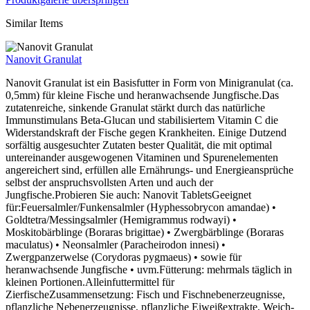
Similar Items
Nanovit Granulat
Nanovit Granulat ist ein Basisfutter in Form von Minigranulat (ca.
0,5mm) für kleine Fische und heranwachsende Jungfische.Das
zutatenreiche, sinkende Granulat stärkt durch das natürliche
Immunstimulans Beta-Glucan und stabilisiertem Vitamin C die
Widerstandskraft der Fische gegen Krankheiten. Einige Dutzend
sorfältig ausgesuchter Zutaten bester Qualität, die mit optimal
untereinander ausgewogenen Vitaminen und Spurenelementen
angereichert sind, erfüllen alle Ernährungs- und Energieansprüche
selbst der anspruchsvollsten Arten und auch der
Jungfische.Probieren Sie auch: Nanovit TabletsGeeignet
für:Feuersalmler/Funkensalmler (Hyphessobrycon amandae) •
Goldtetra/Messingsalmler (Hemigrammus rodwayi) •
Moskitobärblinge (Boraras brigittae) • Zwergbärblinge (Boraras
maculatus) • Neonsalmler (Paracheirodon innesi) •
Zwergpanzerwelse (Corydoras pygmaeus) • sowie für
heranwachsende Jungfische • uvm.Fütterung: mehrmals täglich in
kleinen Portionen.Alleinfuttermittel für
ZierfischeZusammensetzung: Fisch und Fischnebenerzeugnisse,
pflanzliche Nebenerzeugnisse, pflanzliche Eiweißextrakte, Weich-