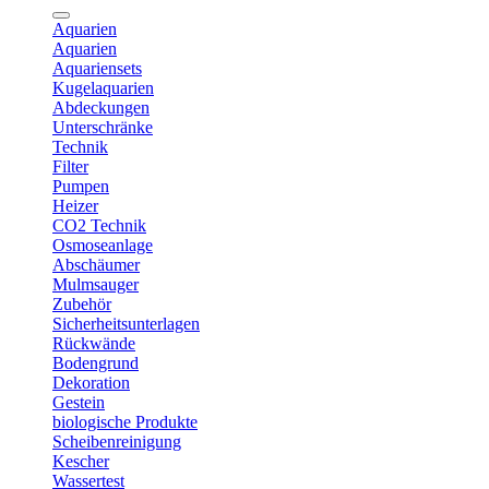
Aquarien
Aquarien
Aquariensets
Kugelaquarien
Abdeckungen
Unterschränke
Technik
Filter
Pumpen
Heizer
CO2 Technik
Osmoseanlage
Abschäumer
Mulmsauger
Zubehör
Sicherheitsunterlagen
Rückwände
Bodengrund
Dekoration
Gestein
biologische Produkte
Scheibenreinigung
Kescher
Wassertest