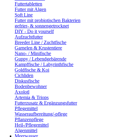
Futtertabletten
Futter mit Algen
Soft Line
Futter mit probiotischen Bakterien
gefrier- & sonnengetrocknet
DIY - Do it yourself
Aufzuchtfutter
Breeder Line / Zuchtfische
Garnelen & Krustentiere
Nano- / Minifische
Guppy / Lebendgebärende
Kampffische / Labyrinthfische
Goldfische & Koi
Cichliden
Diskusfische
Bodenbewohner
Axolotl
Artemia & Triops
Futterzusatz & Ergänzungsfutter
Pflegemittel
Wasseraufbereitung/-pflege
Pflanzenpflege
Heil-/Pflegemittel
Algenmittel
Meerwasser