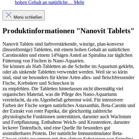
hohen Gehalt an natürliche…
Mehr
Menü schließen
Produktinformationen "Nanovit Tablets"
Nanovit Tablets sind farbverstärkende, winzige, plan-konvexe
(linsenförmige) Tabletten, mit einem hohen Gehalt an natürlichen
Carotinoiden und einem 14%igen Anteil an Spirulina zur täglichen
Fütterung von Fischen in Nano-Aquarien.
Sie können als Haft-Tabletten an die Scheibe im Aquarium geklebt,
oder als sinkende Tabletten verwendet werden. Weil sie so klein
sind, sind sie besonders für kleine Arten alles- und fleischfressender
Fische, Krebstiere und Schnecken in
zu empfehlen. Die Tabletten hinterlassen nicht übermäßig viel
organisches Material, was die Pflege des Nano-Aquariums
vereinfacht, da ein Algenbefall gebremst wird. Für intensivere
Farben der Fische sorgen natürliches Astaxanthin, Beta-Carotin und
der Extrakt von roter Paprika, die gleichzeitig zahlreiche
physiologische Funktionen unterstützen, darunter auch Wachstum
und Fortpflanzung. Enthaltene Weich- und Krustentiere, darunter
leckerer Tintenfisch, sind eine Quelle für besonders gut
assimilierbares Protein. Der natürliche Immunstimulator Beta-
Glucan stärkt zusammen mit den aktiven Substanzen von Spirulina