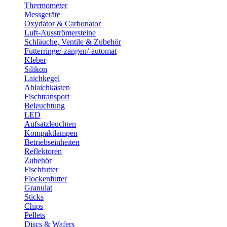
Thermometer
Messgeräte
Oxydator & Carbonator
Luft-Ausströmersteine
Schläuche, Ventile & Zubehör
Futterringe/-zangen/-automat
Kleber
Silikon
Laichkegel
Ablaichkästen
Fischtransport
Beleuchtung
LED
Aufsatzleuchten
Kompaktlampen
Betriebseinheiten
Reflektoren
Zubehör
Fischfutter
Flockenfutter
Granulat
Sticks
Chips
Pellets
Discs & Wafers