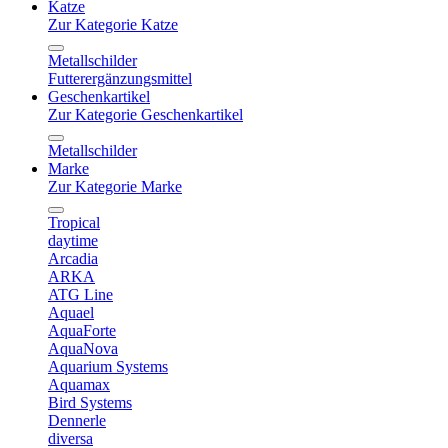
Katze
Zur Kategorie Katze
Metallschilder
Futterergänzungsmittel
Geschenkartikel
Zur Kategorie Geschenkartikel
Metallschilder
Marke
Zur Kategorie Marke
Tropical
daytime
Arcadia
ARKA
ATG Line
Aquael
AquaForte
AquaNova
Aquarium Systems
Aquamax
Bird Systems
Dennerle
diversa