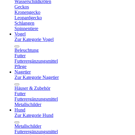
Wasserschildkröten
Geckos
Kronengecko
Leopardgecko
Schlangen
Spinnentiere
Vogel
Zur Kategorie Vogel
Beleuchtung
Futter
Futterergänzungsmittel
Pflege
Nagetier
Zur Kategorie Nagetier
Häuser & Zubehör
Futter
Futterergänzungsmittel
Metallschilder
Hund
Zur Kategorie Hund
Metallschilder
Futterergänzungsmittel