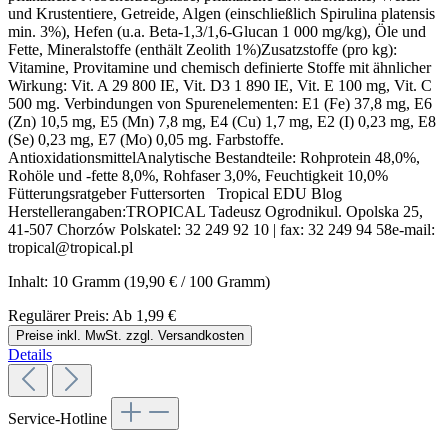
und Krustentiere, Getreide, Algen (einschließlich Spirulina platensis
min. 3%), Hefen (u.a. Beta-1,3/1,6-Glucan 1 000 mg/kg), Öle und
Fette, Mineralstoffe (enthält Zeolith 1%)Zusatzstoffe (pro kg):
Vitamine, Provitamine und chemisch definierte Stoffe mit ähnlicher
Wirkung: Vit. A 29 800 IE, Vit. D3 1 890 IE, Vit. E 100 mg, Vit. C
500 mg. Verbindungen von Spurenelementen: E1 (Fe) 37,8 mg, E6
(Zn) 10,5 mg, E5 (Mn) 7,8 mg, E4 (Cu) 1,7 mg, E2 (I) 0,23 mg, E8
(Se) 0,23 mg, E7 (Mo) 0,05 mg. Farbstoffe.
AntioxidationsmittelAnalytische Bestandteile: Rohprotein 48,0%,
Rohöle und -fette 8,0%, Rohfaser 3,0%, Feuchtigkeit 10,0%
Fütterungsratgeber Futtersorten Tropical EDU Blog
Herstellerangaben:TROPICAL Tadeusz Ogrodnikul. Opolska 25,
41-507 Chorzów Polskatel: 32 249 92 10 | fax: 32 249 94 58e-mail:
tropical@tropical.pl
Inhalt:
10 Gramm
(19,90 € / 100 Gramm)
Regulärer Preis:
Ab
1,99 €
Preise inkl. MwSt. zzgl. Versandkosten
Details
Service-Hotline