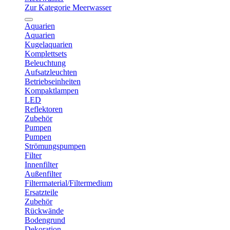
Zur Kategorie Meerwasser
Aquarien
Aquarien
Kugelaquarien
Komplettsets
Beleuchtung
Aufsatzleuchten
Betriebseinheiten
Kompaktlampen
LED
Reflektoren
Zubehör
Pumpen
Pumpen
Strömungspumpen
Filter
Innenfilter
Außenfilter
Filtermaterial/Filtermedium
Ersatzteile
Zubehör
Rückwände
Bodengrund
Dekoration