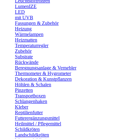
Leuchtstoffröhren
LumenIZE
LED
mit UVB
Fassungen & Zubehör
Heizung
Wärmelampen
Heizmatten
Temperaturregler
Zubehör
Substrate
Rückwände
Beregnungsanlage & Vernebler
Thermometer & Hygrometer
Dekoration & Kunstpflanzen
Höhlen & Schalen
Pinzetten
Transportboxen
Schlangenhaken
Kleber
Reptilienfutter
Futterergänzungsmittel
Heilmittel / Pflegemittel
Schildkröten
Landschildkröten