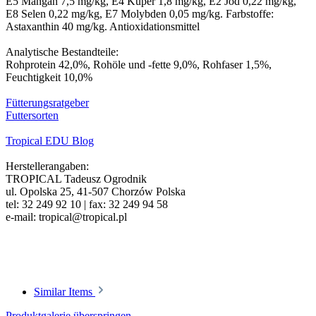
E5 Mangan 7,5 mg/kg, E4 Kuper 1,8 mg/kg, E2 Jod 0,22 mg/kg,
E8 Selen 0,22 mg/kg, E7 Molybden 0,05 mg/kg.
Farbstoffe:
Astaxanthin 40 mg/kg. Antioxidationsmittel
Analytische Bestandteile:
Rohprotein 42,0%, Rohöle und -fette 9,0%, Rohfaser 1,5%,
Feuchtigkeit 10,0%
Fütterungsratgeber
Futtersorten
Tropical EDU Blog
Herstellerangaben:
TROPICAL Tadeusz Ogrodnik
ul. Opolska 25, 41-507 Chorzów Polska
tel: 32 249 92 10 | fax: 32 249 94 58
e-mail: tropical@tropical.pl
Similar Items
Produktgalerie überspringen