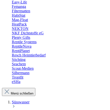
Easy-Life
Femanga
Filtermatten
HabiStat
Mag-Float
HeatPack
NEKTON
NKF Dichtstoffe eG
Plenty Gifts
Reptile Systems
ReptileNova
ReptiPlanet
Resch Heimtierbedarf
Söchting
Seachem
Scout-Medien
Silbermann
Tropifit
eSHa
Menü schließen
Süsswasser