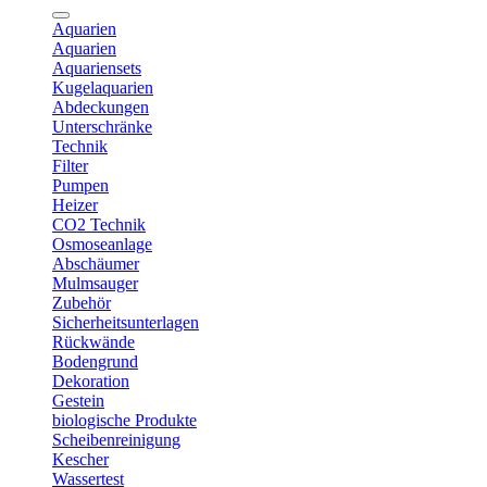
Aquarien
Aquarien
Aquariensets
Kugelaquarien
Abdeckungen
Unterschränke
Technik
Filter
Pumpen
Heizer
CO2 Technik
Osmoseanlage
Abschäumer
Mulmsauger
Zubehör
Sicherheitsunterlagen
Rückwände
Bodengrund
Dekoration
Gestein
biologische Produkte
Scheibenreinigung
Kescher
Wassertest