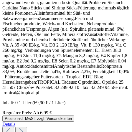
angewandt werden, garantieren beste Qualität.Probieren Sie auch:
Caridina Nano Sticks und Shrimp SticksFütterung: mehrmals täglich
kleine Portionen.Alleinfuttermittel für Süß- und
SalzwassergarnelenZusammensetzung:Fisch und
Fischnebenprodukte, Weich- und Krebstiere, Nebenprodukte
pflanzlichen Ursprungs, Algen (u.a. Spirulina platensis mind. 6%),
Getreide, Hefen, Öle und Fette, MineralstoffeZusatzstoffe:Vitamine,
Provitamine und chemisch definierte Stoffe mit ähnlicher Wirkung:
Vit. A 35 400 IE/kg, Vit. D3 2 120 IE/kg, Vit. E 130 mg/kg, Vit. C
260 mg/kg. Verbindungen von Spurenelementen: E1 Eisen 38,0
mg/kg, E6 Zink 11,0 mg/kg, E5 Mangan 8,2 mg/kg, E4 Kupfer 1,8
mg/kg, E2 Jod 0,2 mg/kg, E8 Selen 0,2 mg/kg, E7 Molybdän 0,04
mg/kg. AntioxidationsmittelAnalytische Bestandteile:Rohprotein
33,0%, Rohöle und -fette 5,4%, Rohfaser 2,2%, Feuchtigkeit 10,0%
Fütterungsratgeber Futtersorten Tropical EDU Blog
Herstellerangaben:TROPICAL Tadeusz Ogrodnikul. Opolska 25,
41-507 Chorzów Polskatel: 32 249 92 10 | fax: 32 249 94 58e-mail:
tropical@tropical.pl
Inhalt:
0.1 Liter
(69,90 € / 1 Liter)
Regulärer Preis:
Ab
6,99 €
Preise inkl. MwSt. zzgl. Versandkosten
Details