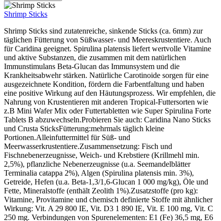
Shrimp Sticks
Shrimp Sticks sind zutatenreiche, sinkende Sticks (ca. 6mm) zur
täglichen Fütterung von Süßwasser- und Meereskrustentiere. Auch
für Caridina geeignet. Spirulina platensis liefert wertvolle Vitamine
und aktive Substanzen, die zusammen mit dem natürlichen
Immunstimulans Beta-Glucan das Immunsystem und die
Krankheitsabwehr stärken. Natürliche Carotinoide sorgen für eine
ausgezeichnete Kondition, fördern die Farbentfaltung und haben
eine positive Wirkung auf den Häutungsprozess. Wir empfehlen, die
Nahrung von Krustentieren mit anderen Tropical-Futtersorten wie
z.B Mini Wafer Mix oder Futtertabletten wie Super Spirulina Forte
Tablets B abzuwechseln.Probieren Sie auch: Caridina Nano Sticks
und Crusta SticksFütterung:mehrmals täglich kleine
Portionen.Alleinfuttermittel für Süß- und
Meerwasserkrustentiere.Zusammensetzung: Fisch und
Fischnebenerzeugnisse, Weich- und Krebstiere (Krillmehl min.
2,5%), pflanzliche Nebenerzeugnisse (u.a. Seemandelblätter
Terminalia catappa 2%), Algen (Spirulina platensis min. 3%),
Getreide, Hefen (u.a. Beta-1,3/1,6-Glucan 1 000 mg/kg), Öle und
Fette, Mineralstoffe (enthält Zeolith 1%).Zusatzstoffe (pro kg):
Vitamine, Provitamine und chemisch definierte Stoffe mit ähnlicher
Wirkung: Vit. A 29 800 IE, Vit. D3 1 890 IE, Vit. E 100 mg, Vit. C
250 mg. Verbindungen von Spurenelementen: E1 (Fe) 36,5 mg, E6