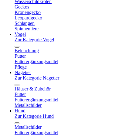
Wasserschildkröten
Geckos
Kronengecko
Leopardgecko
Schlangen
Spinnentiere
Vogel
Zur Kategorie Vogel
Beleuchtung
Futter
Futterergänzungsmittel
Pflege
Nagetier
Zur Kategorie Nagetier
Häuser & Zubehör
Futter
Futterergänzungsmittel
Metallschilder
Hund
Zur Kategorie Hund
Metallschilder
Futterergänzungsmittel