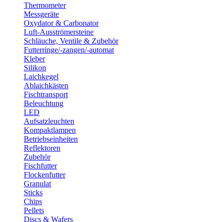
Thermometer
Messgeräte
Oxydator & Carbonator
Luft-Ausströmersteine
Schläuche, Ventile & Zubehör
Futterringe/-zangen/-automat
Kleber
Silikon
Laichkegel
Ablaichkästen
Fischtransport
Beleuchtung
LED
Aufsatzleuchten
Kompaktlampen
Betriebseinheiten
Reflektoren
Zubehör
Fischfutter
Flockenfutter
Granulat
Sticks
Chips
Pellets
Discs & Wafers