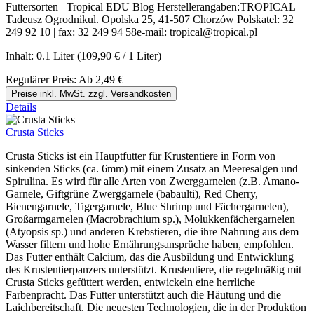
Futtersorten Tropical EDU Blog Herstellerangaben:TROPICAL
Tadeusz Ogrodnikul. Opolska 25, 41-507 Chorzów Polskatel: 32
249 92 10 | fax: 32 249 94 58e-mail: tropical@tropical.pl
Inhalt:
0.1 Liter
(109,90 € / 1 Liter)
Regulärer Preis:
Ab
2,49 €
Preise inkl. MwSt. zzgl. Versandkosten
Details
Crusta Sticks
Crusta Sticks ist ein Hauptfutter für Krustentiere in Form von
sinkenden Sticks (ca. 6mm) mit einem Zusatz an Meeresalgen und
Spirulina. Es wird für alle Arten von Zwerggarnelen (z.B. Amano-
Garnele, Giftgrüne Zwerggarnele (babaulti), Red Cherry,
Bienengarnele, Tigergarnele, Blue Shrimp und Fächergarnelen),
Großarmgarnelen (Macrobrachium sp.), Molukkenfächergarnelen
(Atyopsis sp.) und anderen Krebstieren, die ihre Nahrung aus dem
Wasser filtern und hohe Ernährungsansprüche haben, empfohlen.
Das Futter enthält Calcium, das die Ausbildung und Entwicklung
des Krustentierpanzers unterstützt. Krustentiere, die regelmäßig mit
Crusta Sticks gefüttert werden, entwickeln eine herrliche
Farbenpracht. Das Futter unterstützt auch die Häutung und die
Laichbereitschaft. Die neuesten Technologien, die in der Produktion