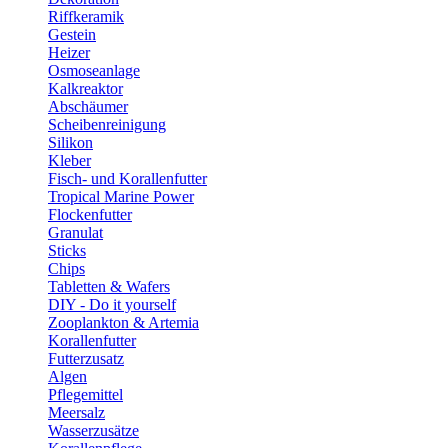
Riffkeramik
Gestein
Heizer
Osmoseanlage
Kalkreaktor
Abschäumer
Scheibenreinigung
Silikon
Kleber
Fisch- und Korallenfutter
Tropical Marine Power
Flockenfutter
Granulat
Sticks
Chips
Tabletten & Wafers
DIY - Do it yourself
Zooplankton & Artemia
Korallenfutter
Futterzusatz
Algen
Pflegemittel
Meersalz
Wasserzusätze