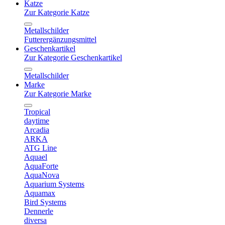
Katze
Zur Kategorie Katze
Metallschilder
Futterergänzungsmittel
Geschenkartikel
Zur Kategorie Geschenkartikel
Metallschilder
Marke
Zur Kategorie Marke
Tropical
daytime
Arcadia
ARKA
ATG Line
Aquael
AquaForte
AquaNova
Aquarium Systems
Aquamax
Bird Systems
Dennerle
diversa