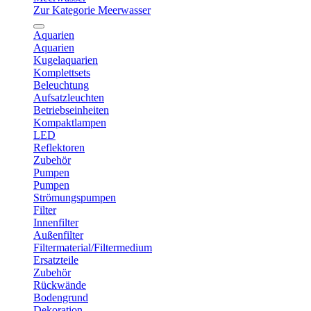
Zur Kategorie Meerwasser
Aquarien
Aquarien
Kugelaquarien
Komplettsets
Beleuchtung
Aufsatzleuchten
Betriebseinheiten
Kompaktlampen
LED
Reflektoren
Zubehör
Pumpen
Pumpen
Strömungspumpen
Filter
Innenfilter
Außenfilter
Filtermaterial/Filtermedium
Ersatzteile
Zubehör
Rückwände
Bodengrund
Dekoration