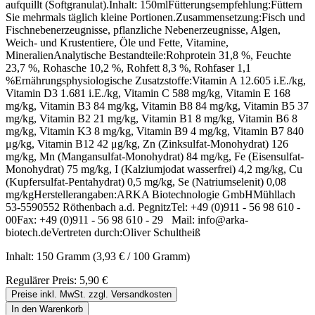
aufquillt (Softgranulat).Inhalt: 150mlFütterungsempfehlung:Füttern
Sie mehrmals täglich kleine Portionen.Zusammensetzung:Fisch und
Fischnebenerzeugnisse, pflanzliche Nebenerzeugnisse, Algen,
Weich- und Krustentiere, Öle und Fette, Vitamine,
MineralienAnalytische Bestandteile:Rohprotein 31,8 %, Feuchte
23,7 %, Rohasche 10,2 %, Rohfett 8,3 %, Rohfaser 1,1
%Ernährungsphysiologische Zusatzstoffe:Vitamin A 12.605 i.E./kg,
Vitamin D3 1.681 i.E./kg, Vitamin C 588 mg/kg, Vitamin E 168
mg/kg, Vitamin B3 84 mg/kg, Vitamin B8 84 mg/kg, Vitamin B5 37
mg/kg, Vitamin B2 21 mg/kg, Vitamin B1 8 mg/kg, Vitamin B6 8
mg/kg, Vitamin K3 8 mg/kg, Vitamin B9 4 mg/kg, Vitamin B7 840
μg/kg, Vitamin B12 42 μg/kg, Zn (Zinksulfat-Monohydrat) 126
mg/kg, Mn (Mangansulfat-Monohydrat) 84 mg/kg, Fe (Eisensulfat-
Monohydrat) 75 mg/kg, I (Kalziumjodat wasserfrei) 4,2 mg/kg, Cu
(Kupfersulfat-Pentahydrat) 0,5 mg/kg, Se (Natriumselenit) 0,08
mg/kgHerstellerangaben:ARKA Biotechnologie GmbHMühllach
53-5590552 Röthenbach a.d. PegnitzTel: +49 (0)911 - 56 98 610 -
00Fax: +49 (0)911 - 56 98 610 - 29 Mail: info@arka-
biotech.deVertreten durch:Oliver Schultheiß
Inhalt:
150 Gramm
(3,93 € / 100 Gramm)
Regulärer Preis:
5,90 €
Preise inkl. MwSt. zzgl. Versandkosten
In den Warenkorb