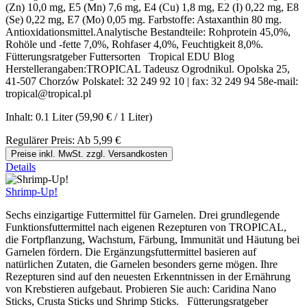
(Zn) 10,0 mg, E5 (Mn) 7,6 mg, E4 (Cu) 1,8 mg, E2 (I) 0,22 mg, E8
(Se) 0,22 mg, E7 (Mo) 0,05 mg. Farbstoffe: Astaxanthin 80 mg.
Antioxidationsmittel.Analytische Bestandteile: Rohprotein 45,0%,
Rohöle und -fette 7,0%, Rohfaser 4,0%, Feuchtigkeit 8,0%.
Fütterungsratgeber Futtersorten Tropical EDU Blog
Herstellerangaben:TROPICAL Tadeusz Ogrodnikul. Opolska 25,
41-507 Chorzów Polskatel: 32 249 92 10 | fax: 32 249 94 58e-mail:
tropical@tropical.pl
Inhalt:
0.1 Liter
(59,90 € / 1 Liter)
Regulärer Preis:
Ab
5,99 €
Preise inkl. MwSt. zzgl. Versandkosten
Details
Shrimp-Up!
Sechs einzigartige Futtermittel für Garnelen. Drei grundlegende
Funktionsfuttermittel nach eigenen Rezepturen von TROPICAL,
die Fortpflanzung, Wachstum, Färbung, Immunität und Häutung bei
Garnelen fördern. Die Ergänzungsfuttermittel basieren auf
natürlichen Zutaten, die Garnelen besonders gerne mögen. Ihre
Rezepturen sind auf den neuesten Erkenntnissen in der Ernährung
von Krebstieren aufgebaut. Probieren Sie auch: Caridina Nano
Sticks, Crusta Sticks und Shrimp Sticks. Fütterungsratgeber