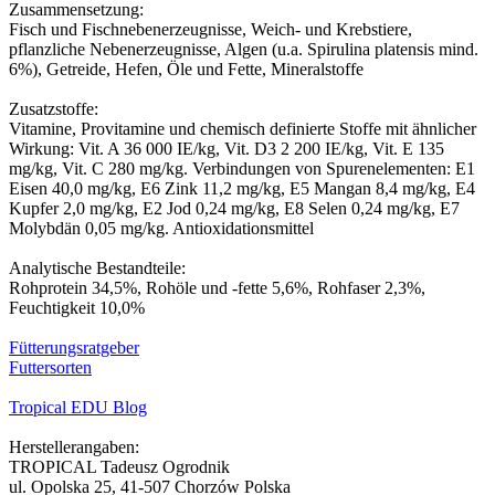
Zusammensetzung:
Fisch und Fischnebenerzeugnisse, Weich- und Krebstiere,
pflanzliche Nebenerzeugnisse, Algen (u.a. Spirulina platensis mind.
6%), Getreide, Hefen, Öle und Fette, Mineralstoffe
Zusatzstoffe:
Vitamine, Provitamine und chemisch definierte Stoffe mit ähnlicher
Wirkung: Vit. A 36 000 IE/kg, Vit. D3 2 200 IE/kg, Vit. E 135
mg/kg, Vit. C 280 mg/kg. Verbindungen von Spurenelementen: E1
Eisen 40,0 mg/kg, E6 Zink 11,2 mg/kg, E5 Mangan 8,4 mg/kg, E4
Kupfer 2,0 mg/kg, E2 Jod 0,24 mg/kg, E8 Selen 0,24 mg/kg, E7
Molybdän 0,05 mg/kg. Antioxidationsmittel
Analytische Bestandteile:
Rohprotein 34,5%, Rohöle und -fette 5,6%, Rohfaser 2,3%,
Feuchtigkeit 10,0%
Fütterungsratgeber
Futtersorten
Tropical EDU Blog
Herstellerangaben:
TROPICAL Tadeusz Ogrodnik
ul. Opolska 25, 41-507 Chorzów Polska