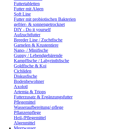
Futtertabletten
Futter mit Algen
Soft Line
Futter mit probiotischen Bakterien
gefrier- & sonnengetrocknet
DIY - Do it yourself
Aufzuchtfutter
Breeder Line / Zuchtfische
Garnelen & Krustentiere
Nano- / Minifische
Guppy / Lebendgebärende
Kampffische / Labyrinthfische
Goldfische & Koi
Cichliden
Diskusfische
Bodenbewohner
Axolotl
Artemia & Triops
Futterzusatz & Ergänzungsfutter
Pflegemittel
Wasseraufbereitung/-pflege
Pflanzenpflege
Heil-/Pflegemittel
Algenmittel
Meerwasser