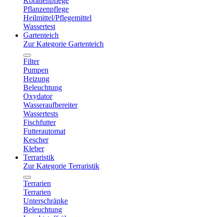
Korallenpflege
Pflanzenpflege
Heilmittel/Pflegemittel
Wassertest
Gartenteich
Zur Kategorie Gartenteich
Filter
Pumpen
Heizung
Beleuchtung
Oxydator
Wasseraufbereiter
Wassertests
Fischfutter
Futterautomat
Kescher
Kleber
Terraristik
Zur Kategorie Terraristik
Terrarien
Terrarien
Unterschränke
Beleuchtung