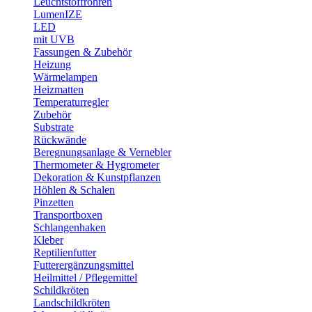
Leuchtstoffröhren
LumenIZE
LED
mit UVB
Fassungen & Zubehör
Heizung
Wärmelampen
Heizmatten
Temperaturregler
Zubehör
Substrate
Rückwände
Beregnungsanlage & Vernebler
Thermometer & Hygrometer
Dekoration & Kunstpflanzen
Höhlen & Schalen
Pinzetten
Transportboxen
Schlangenhaken
Kleber
Reptilienfutter
Futterergänzungsmittel
Heilmittel / Pflegemittel
Schildkröten
Landschildkröten