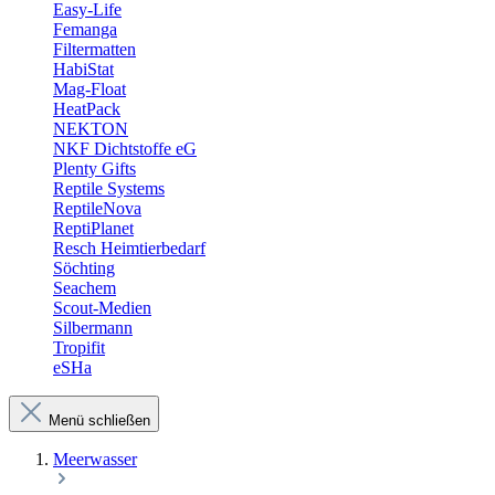
Easy-Life
Femanga
Filtermatten
HabiStat
Mag-Float
HeatPack
NEKTON
NKF Dichtstoffe eG
Plenty Gifts
Reptile Systems
ReptileNova
ReptiPlanet
Resch Heimtierbedarf
Söchting
Seachem
Scout-Medien
Silbermann
Tropifit
eSHa
Menü schließen
Meerwasser