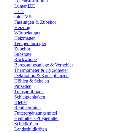
Leuchtstoffröhren
LumenIZE
LED
mit UVB
Fassungen & Zubehör
Heizung
Wärmelampen
Heizmatten
Temperaturregler
Zubehör
Substrate
Rückwände
Beregnungsanlage & Vernebler
Thermometer & Hygrometer
Dekoration & Kunstpflanzen
Höhlen & Schalen
Pinzetten
Transportboxen
Schlangenhaken
Kleber
Reptilienfutter
Futterergänzungsmittel
Heilmittel / Pflegemittel
Schildkröten
Landschildkröten