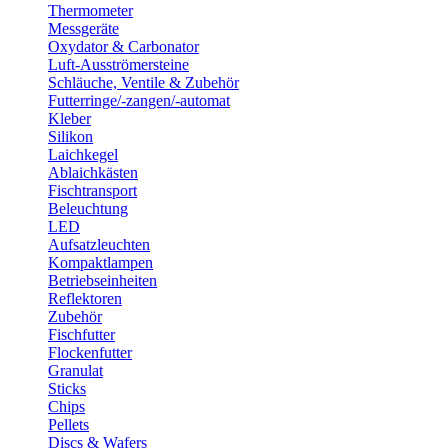
Thermometer
Messgeräte
Oxydator & Carbonator
Luft-Ausströmersteine
Schläuche, Ventile & Zubehör
Futterringe/-zangen/-automat
Kleber
Silikon
Laichkegel
Ablaichkästen
Fischtransport
Beleuchtung
LED
Aufsatzleuchten
Kompaktlampen
Betriebseinheiten
Reflektoren
Zubehör
Fischfutter
Flockenfutter
Granulat
Sticks
Chips
Pellets
Discs & Wafers