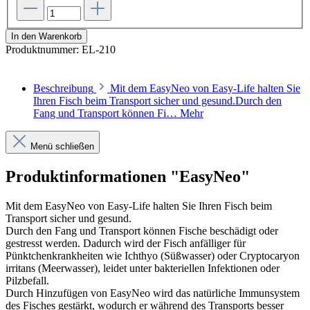
In den Warenkorb
Produktnummer:
EL-210
Beschreibung
Mit dem EasyNeo von Easy-Life halten Sie
Ihren Fisch beim Transport sicher und gesund.Durch den
Fang und Transport können Fi…
Mehr
Menü schließen
Produktinformationen "EasyNeo"
Mit dem EasyNeo von Easy-Life halten Sie Ihren Fisch beim
Transport sicher und gesund.
Durch den Fang und Transport können Fische beschädigt oder
gestresst werden. Dadurch wird der Fisch anfälliger für
Pünktchenkrankheiten wie Ichthyo (Süßwasser) oder Cryptocaryon
irritans (Meerwasser), leidet unter bakteriellen Infektionen oder
Pilzbefall.
Durch Hinzufügen von EasyNeo wird das natürliche Immunsystem
des Fisches gestärkt, wodurch er während des Transports besser