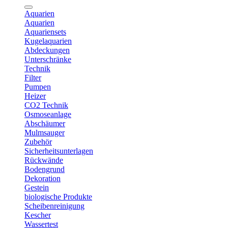
Aquarien
Aquarien
Aquariensets
Kugelaquarien
Abdeckungen
Unterschränke
Technik
Filter
Pumpen
Heizer
CO2 Technik
Osmoseanlage
Abschäumer
Mulmsauger
Zubehör
Sicherheitsunterlagen
Rückwände
Bodengrund
Dekoration
Gestein
biologische Produkte
Scheibenreinigung
Kescher
Wassertest