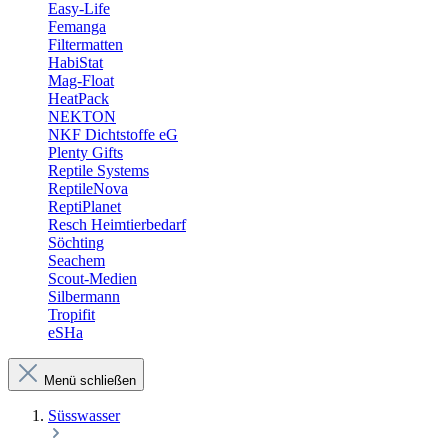
Easy-Life
Femanga
Filtermatten
HabiStat
Mag-Float
HeatPack
NEKTON
NKF Dichtstoffe eG
Plenty Gifts
Reptile Systems
ReptileNova
ReptiPlanet
Resch Heimtierbedarf
Söchting
Seachem
Scout-Medien
Silbermann
Tropifit
eSHa
Menü schließen
Süsswasser