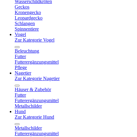
Wasserschildkröten
Geckos
Kronengecko
Leopardgecko
Schlangen
Spinnentiere
Vogel
Zur Kategorie Vogel
Beleuchtung
Futter
Futterergänzungsmittel
Pflege
Nagetier
Zur Kategorie Nagetier
Häuser & Zubehör
Futter
Futterergänzungsmittel
Metallschilder
Hund
Zur Kategorie Hund
Metallschilder
Futterergänzungsmittel