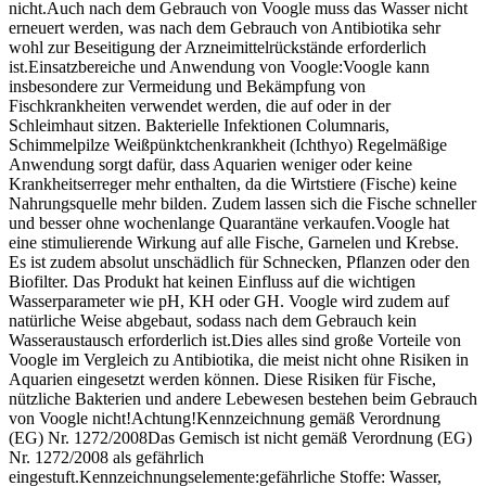
nicht.Auch nach dem Gebrauch von Voogle muss das Wasser nicht
erneuert werden, was nach dem Gebrauch von Antibiotika sehr
wohl zur Beseitigung der Arzneimittelrückstände erforderlich
ist.Einsatzbereiche und Anwendung von Voogle:Voogle kann
insbesondere zur Vermeidung und Bekämpfung von
Fischkrankheiten verwendet werden, die auf oder in der
Schleimhaut sitzen. Bakterielle Infektionen Columnaris,
Schimmelpilze Weißpünktchenkrankheit (Ichthyo) Regelmäßige
Anwendung sorgt dafür, dass Aquarien weniger oder keine
Krankheitserreger mehr enthalten, da die Wirtstiere (Fische) keine
Nahrungsquelle mehr bilden. Zudem lassen sich die Fische schneller
und besser ohne wochenlange Quarantäne verkaufen.Voogle hat
eine stimulierende Wirkung auf alle Fische, Garnelen und Krebse.
Es ist zudem absolut unschädlich für Schnecken, Pflanzen oder den
Biofilter. Das Produkt hat keinen Einfluss auf die wichtigen
Wasserparameter wie pH, KH oder GH. Voogle wird zudem auf
natürliche Weise abgebaut, sodass nach dem Gebrauch kein
Wasseraustausch erforderlich ist.Dies alles sind große Vorteile von
Voogle im Vergleich zu Antibiotika, die meist nicht ohne Risiken in
Aquarien eingesetzt werden können. Diese Risiken für Fische,
nützliche Bakterien und andere Lebewesen bestehen beim Gebrauch
von Voogle nicht!Achtung!Kennzeichnung gemäß Verordnung
(EG) Nr. 1272/2008Das Gemisch ist nicht gemäß Verordnung (EG)
Nr. 1272/2008 als gefährlich
eingestuft.Kennzeichnungselemente:gefährliche Stoffe: Wasser,