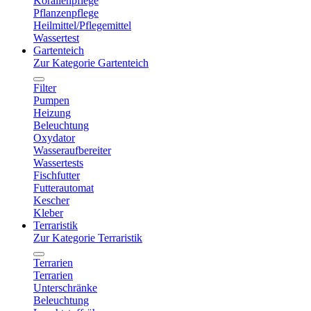
Korallenpflege
Pflanzenpflege
Heilmittel/Pflegemittel
Wassertest
Gartenteich
Zur Kategorie Gartenteich
Filter
Pumpen
Heizung
Beleuchtung
Oxydator
Wasseraufbereiter
Wassertests
Fischfutter
Futterautomat
Kescher
Kleber
Terraristik
Zur Kategorie Terraristik
Terrarien
Terrarien
Unterschränke
Beleuchtung