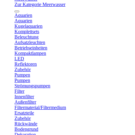
Zur Kategorie Meerwasser
Aquarien
Aquarien
Kugelaquarien
Komplettsets
Beleuchtung
Aufsatzleuchten
Betriebseinheiten
Kompaktlampen
LED
Reflektoren
Zubehör
Pumpen
Pumpen
Strömungspumpen
Filter
Innenfilter
Außenfilter
Filtermaterial/Filtermedium
Ersatzteile
Zubehör
Rückwände
Bodengrund
Dekoration