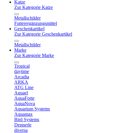
Katze
Zur Kategorie Katze
Metallschilder
Futterergänzungsmittel
Geschenkartikel
Zur Kategorie Geschenkartikel
Metallschilder
Marke
Zur Kategorie Marke
Tropical
daytime
Arcadia
ARKA
ATG Line
Aquael
AquaForte
AquaNova
Aquarium Systems
Aquamax
Bird Systems
Dennerle
diversa