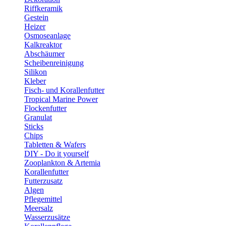
Riffkeramik
Gestein
Heizer
Osmoseanlage
Kalkreaktor
Abschäumer
Scheibenreinigung
Silikon
Kleber
Fisch- und Korallenfutter
Tropical Marine Power
Flockenfutter
Granulat
Sticks
Chips
Tabletten & Wafers
DIY - Do it yourself
Zooplankton & Artemia
Korallenfutter
Futterzusatz
Algen
Pflegemittel
Meersalz
Wasserzusätze