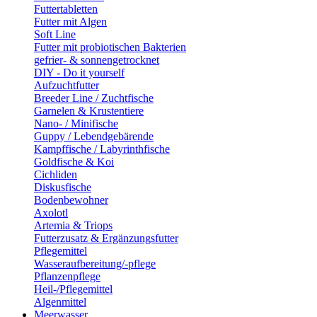
Futtertabletten
Futter mit Algen
Soft Line
Futter mit probiotischen Bakterien
gefrier- & sonnengetrocknet
DIY - Do it yourself
Aufzuchtfutter
Breeder Line / Zuchtfische
Garnelen & Krustentiere
Nano- / Minifische
Guppy / Lebendgebärende
Kampffische / Labyrinthfische
Goldfische & Koi
Cichliden
Diskusfische
Bodenbewohner
Axolotl
Artemia & Triops
Futterzusatz & Ergänzungsfutter
Pflegemittel
Wasseraufbereitung/-pflege
Pflanzenpflege
Heil-/Pflegemittel
Algenmittel
Meerwasser