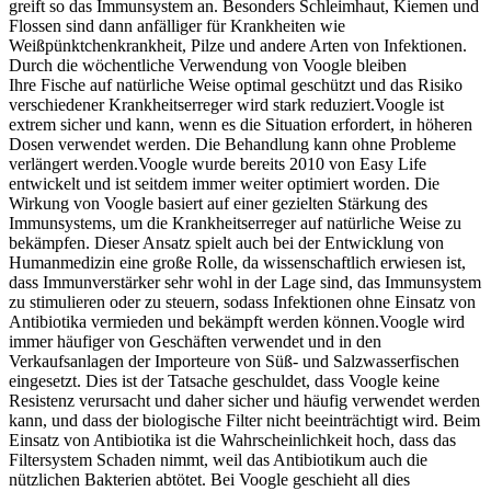
greift so das Immunsystem an. Besonders Schleimhaut, Kiemen und
Flossen sind dann anfälliger für Krankheiten wie
Weißpünktchenkrankheit, Pilze und andere Arten von Infektionen.
Durch die wöchentliche Verwendung von Voogle bleiben
Ihre Fische auf natürliche Weise optimal geschützt und das Risiko
verschiedener Krankheitserreger wird stark reduziert.Voogle ist
extrem sicher und kann, wenn es die Situation erfordert, in höheren
Dosen verwendet werden. Die Behandlung kann ohne Probleme
verlängert werden.Voogle wurde bereits 2010 von Easy Life
entwickelt und ist seitdem immer weiter optimiert worden. Die
Wirkung von Voogle basiert auf einer gezielten Stärkung des
Immunsystems, um die Krankheitserreger auf natürliche Weise zu
bekämpfen. Dieser Ansatz spielt auch bei der Entwicklung von
Humanmedizin eine große Rolle, da wissenschaftlich erwiesen ist,
dass Immunverstärker sehr wohl in der Lage sind, das Immunsystem
zu stimulieren oder zu steuern, sodass Infektionen ohne Einsatz von
Antibiotika vermieden und bekämpft werden können.Voogle wird
immer häufiger von Geschäften verwendet und in den
Verkaufsanlagen der Importeure von Süß- und Salzwasserfischen
eingesetzt. Dies ist der Tatsache geschuldet, dass Voogle keine
Resistenz verursacht und daher sicher und häufig verwendet werden
kann, und dass der biologische Filter nicht beeinträchtigt wird. Beim
Einsatz von Antibiotika ist die Wahrscheinlichkeit hoch, dass das
Filtersystem Schaden nimmt, weil das Antibiotikum auch die
nützlichen Bakterien abtötet. Bei Voogle geschieht all dies