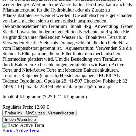
weder den pH-Wert noch die Wasserhärte. TerraLava kann auch als
Pflanzuntergrund für die Hydrokultur oder als Zusatz zu
Pflanzsubstraten verwendet werden. Die ästhetischen Eigenschaften
von Lava machen sie zu einem optisch ansprechenden
Dekorationselement im Terrarium Inhalt: 4kg Anwendung: Geben
Sie die Lavasteine in den mitgelieferten Netzbeutel und spülen Sie
sie gründlich unter fließendem Wasser ab. Bioaktives Terrarium:
Verwenden Sie die Steine als Drainageschicht, die durch ein Netz
vom Hauptsubstrat getrennt ist. Aquaterrarium: Verwenden Sie die
Steine als Filterpatrone, die im Filter hinter den mechanischen
Filtermedien platziert wird. Um die Besiedlung von TerraLava
durch Bakterien zu beschleunigen, empfehlen wir Bacto-Active
Terra und Nitri-Active Terra mit lebenden Bakterienkulturen.
Terrarien-Ratgeber (englisch) Herstellerangaben:TROPICAL
Tadeusz Ogrodnikul. Opolska 25, 41-507 Chorzów Polskatel: 32
249 92 10 | fax: 32 249 94 58e-mail: tropical@tropical.pl
Inhalt:
4 Kilogramm
(3,25 € / 1 Kilogramm)
Regulärer Preis:
12,99 €
Preise inkl. MwSt. zzgl. Versandkosten
In den Warenkorb
Bacto-Active Terra