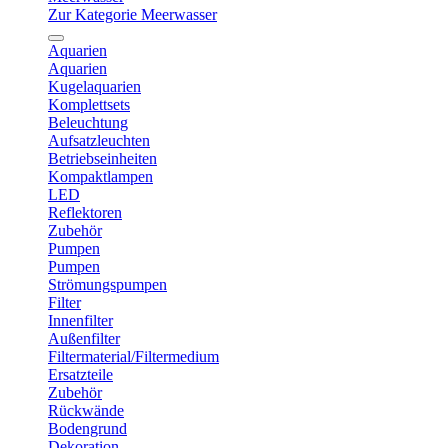
Zur Kategorie Meerwasser
Aquarien
Aquarien
Kugelaquarien
Komplettsets
Beleuchtung
Aufsatzleuchten
Betriebseinheiten
Kompaktlampen
LED
Reflektoren
Zubehör
Pumpen
Pumpen
Strömungspumpen
Filter
Innenfilter
Außenfilter
Filtermaterial/Filtermedium
Ersatzteile
Zubehör
Rückwände
Bodengrund
Dekoration