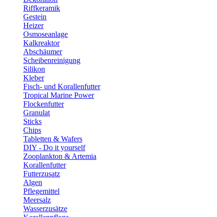
Riffkeramik
Gestein
Heizer
Osmoseanlage
Kalkreaktor
Abschäumer
Scheibenreinigung
Silikon
Kleber
Fisch- und Korallenfutter
Tropical Marine Power
Flockenfutter
Granulat
Sticks
Chips
Tabletten & Wafers
DIY - Do it yourself
Zooplankton & Artemia
Korallenfutter
Futterzusatz
Algen
Pflegemittel
Meersalz
Wasserzusätze