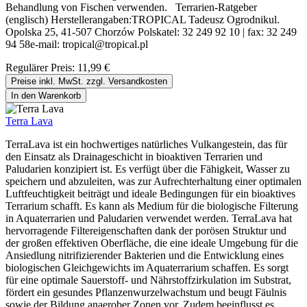
Behandlung von Fischen verwenden. Terrarien-Ratgeber
(englisch) Herstellerangaben:TROPICAL Tadeusz Ogrodnikul.
Opolska 25, 41-507 Chorzów Polskatel: 32 249 92 10 | fax: 32 249
94 58e-mail: tropical@tropical.pl
Regulärer Preis:
11,99 €
Preise inkl. MwSt. zzgl. Versandkosten
In den Warenkorb
Terra Lava
TerraLava ist ein hochwertiges natürliches Vulkangestein, das für
den Einsatz als Drainageschicht in bioaktiven Terrarien und
Paludarien konzipiert ist. Es verfügt über die Fähigkeit, Wasser zu
speichern und abzuleiten, was zur Aufrechterhaltung einer optimalen
Luftfeuchtigkeit beiträgt und ideale Bedingungen für ein bioaktives
Terrarium schafft. Es kann als Medium für die biologische Filterung
in Aquaterrarien und Paludarien verwendet werden. TerraLava hat
hervorragende Filtereigenschaften dank der porösen Struktur und
der großen effektiven Oberfläche, die eine ideale Umgebung für die
Ansiedlung nitrifizierender Bakterien und die Entwicklung eines
biologischen Gleichgewichts im Aquaterrarium schaffen. Es sorgt
für eine optimale Sauerstoff- und Nährstoffzirkulation im Substrat,
fördert ein gesundes Pflanzenwurzelwachstum und beugt Fäulnis
sowie der Bildung anaerober Zonen vor. Zudem beeinflusst es