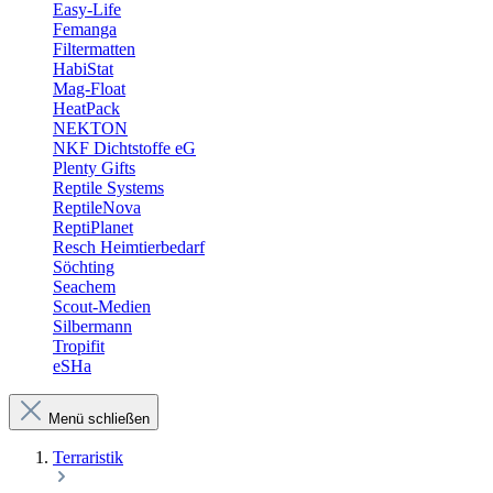
Easy-Life
Femanga
Filtermatten
HabiStat
Mag-Float
HeatPack
NEKTON
NKF Dichtstoffe eG
Plenty Gifts
Reptile Systems
ReptileNova
ReptiPlanet
Resch Heimtierbedarf
Söchting
Seachem
Scout-Medien
Silbermann
Tropifit
eSHa
Menü schließen
Terraristik