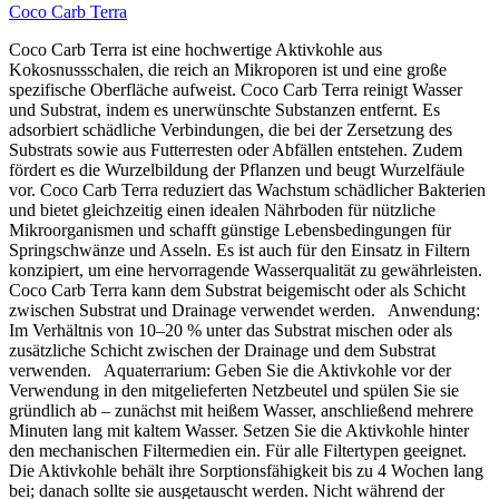
Coco Carb Terra
Coco Carb Terra ist eine hochwertige Aktivkohle aus
Kokosnussschalen, die reich an Mikroporen ist und eine große
spezifische Oberfläche aufweist. Coco Carb Terra reinigt Wasser
und Substrat, indem es unerwünschte Substanzen entfernt. Es
adsorbiert schädliche Verbindungen, die bei der Zersetzung des
Substrats sowie aus Futterresten oder Abfällen entstehen. Zudem
fördert es die Wurzelbildung der Pflanzen und beugt Wurzelfäule
vor. Coco Carb Terra reduziert das Wachstum schädlicher Bakterien
und bietet gleichzeitig einen idealen Nährboden für nützliche
Mikroorganismen und schafft günstige Lebensbedingungen für
Springschwänze und Asseln. Es ist auch für den Einsatz in Filtern
konzipiert, um eine hervorragende Wasserqualität zu gewährleisten.
Coco Carb Terra kann dem Substrat beigemischt oder als Schicht
zwischen Substrat und Drainage verwendet werden. Anwendung:
Im Verhältnis von 10–20 % unter das Substrat mischen oder als
zusätzliche Schicht zwischen der Drainage und dem Substrat
verwenden. Aquaterrarium: Geben Sie die Aktivkohle vor der
Verwendung in den mitgelieferten Netzbeutel und spülen Sie sie
gründlich ab – zunächst mit heißem Wasser, anschließend mehrere
Minuten lang mit kaltem Wasser. Setzen Sie die Aktivkohle hinter
den mechanischen Filtermedien ein. Für alle Filtertypen geeignet.
Die Aktivkohle behält ihre Sorptionsfähigkeit bis zu 4 Wochen lang
bei; danach sollte sie ausgetauscht werden. Nicht während der