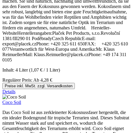
machen. Sie sind natürlich, nachhaltig und umweltfreundlich, da sie
aus den Fasern der Kokosnuss gewonnen werden. Kokosfasern sind
sehr robust, langlebig und bieten eine gute Feuchtigkeitsaufnahme,
was für das Wohlbefinden vieler Reptilien und Amphibien wichtig
ist. Zudem sorgen sie für eine natürliche Optik im Terrarium und
fördern ein angenehmes, naturnahes Umfeld. Hersteller-
WebsiteHerstellerangaben:Plaček Pet Products, s.r.o.Revoluční
1381/III290 01 PoděbradyCzech RepublicE-mail:
export@placek.czPhone: +420 325 611 650FAX: +420 325 610
077Verantwortlich für West-Europa und Amerika:Mr. Klaus
ReimuellerMail: Klaus.Reimueller@placek.czPhone: +49 174 311
0105
Inhalt:
4 Liter
(1,07 € / 1 Liter)
Regulärer Preis:
Ab
4,28 €
Preise inkl. MwSt. zzgl. Versandkosten
Details
Coco Soil
Das Coco Soil ist aus zerkleinerter Kokosnussfaser hergestellt, die
ein idealer Bodengrund für tropische Terrarien sind. Dieses Substrat
nimmt Wasser stark auf und speichert es, wodurch die
Gesamtfeuchtigkeit des Terrariums erhöht wird. Coco Soil eignet