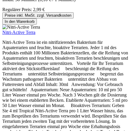
Regulärer Preis:
2,99 €
Preise inkl. MwSt. zzgl. Versandkosten
In den Warenkorb
Nitri-Active Terra
Nitri-Active Terra ist ein nitrifizierendes Bakterium für
Aquaterrarien und feuchte, bioaktive Terrarien. Jeder 1 ml des
Produkts enthält 100 Millionen Bakterienzellen, die die Reifung von
Aquaterrarien und feuchten, bioaktiven Terrarien beschleunigen und
Selbstreinigungsprozesse unterstützen. Vorteile für Ihr Terrarium
aktiviert den Stickstoffkreislauf beschleunigt die Reifung des
Terrariums unterstützt Selbstreinigungsprozesse begrenzt das
Wachstum pathogener Bakterien unterstützt den Abbau von
Futterresten und Abfall Inhalt: 30ml Anwendung: Vor Gebrauch
gut schütteln! Aquaterrarium: Neue Aquaterrarien: 10 ml pro 50
Liter Wasser einmal pro Woche. Nach 3 Wochen gilt die Dosierung
wie bei einem etablierten Becken. Etablierte Aquaterrarien: 5 ml pro
50 Liter Wasser einmal im Monat. Bioaktives Terrarium: Geben
Sie 4 ml Tropical Nitri-Active Terra pro 1 Liter Wasser hinzu, das
zum Besprühen des Terrariums verwendet wird. Besprühen Sie das
Terrarium jeden zweiten Tag mit der vorbereiteten Lösung. In
eingefahrenen Terrarien einmal pro Woche eine Erhaltungsdosis