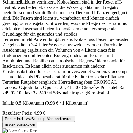
Schimmelbildung verringert. Kokosfasern sind in der Regel pH-
neutral, was bedeutet, dass sie die Wasserqualität nicht negativ
beeinflussen und somit für die meisten Tiere und Pflanzen geeignet
sind. Die Fasern sind leicht zu verarbeiten und können einfach
gereinigt oder ausgetauscht werden, was die Pflege des Terrariums
erleichtert. Insgesamt bieten Kokosfasern eine hervorragende
Grundlage für ein gesundes und stabiles
Terrarienumfeld.Anwendung:Der aus Kokosnuss-Fasern gepresster
Ziegel sollte in 3-4 Liter Wasser eingeweicht werden. Durch die
Ausdehnung ergibt sich ein Volumen von 4 Litern eines fein
strukturierten und feuchten Bodengrundes für Terrarien mit
Amphibien und Reptilien aus tropischen Regenwäldern sowie für
Insektarien. Es kann allein oder zusammen mit anderen
Einstreusubstraten für das Terrarium verwendet werden. Cocochips
ist auch ideal als Pflanzsubstrat für die Kultur tropischer Pflanzen.
Terrarien-Ratgeber (englisch) Herstellerangaben:TROPICAL
Tadeusz Ogrodnikul. Opolska 25, 41-507 Chorzów Polskatel: 32
249 92 10 | fax: 32 249 94 58e-mail: tropical@tropical.pl
Inhalt:
0.5 Kilogramm
(9,98 € / 1 Kilogramm)
Regulärer Preis:
4,99 €
Preise inkl. MwSt. zzgl. Versandkosten
In den Warenkorb