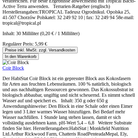
verabreichen. Für beste Ergebnisse abwechselnd mit Tropical Bacto-
Active Terra anwenden. Terrarien-Ratgeber (englisch)
Herstellerangaben:TROPICAL Tadeusz Ogrodnikul. Opolska 25,
41-507 Chorzów Polskatel: 32 249 92 10 | fax: 32 249 94 58e-mail:
tropical@tropical.pl
Inhalt:
30 Milliliter
(0,20 € / 1 Milliliter)
Regulärer Preis:
5,99 €
Preise inkl. MwSt. zzgl. Versandkosten
In den Warenkorb
Coir Block
Der HabiStat Coir Block ist ein gepresster Block aus Kokosfasern
für Arten aus feuchten Lebensräumen. 100 % natürlich, biologisch
und aus nachhaltigen Ressourcen gewonnen. Das Kokossubstrat ist
biologisch abbaubar, ungiftig und nicht scheuernd. Es nimmt schnell
Wasser auf und speichert es. Inhalt: 350 g oder 650 g
Anwendungshinweise: Den Block in eine Schale oder einen Eimer
legen und 3 Liter warmes Wasser hinzufügen. Bei Bedarf mehr
Wasser nachfüllen. 1 Stunde lang stehen lassen, damit er sich
vollständig ausdehnen kann. pH-Wert 5,4 – 6,8 Weitere Substrate
finden Sie hier. Herstellerangaben:HabiStat | Monkfield Nutrition
Ltd.Arthur Rickwood Farm, Chatteris RoadPenteadaMepal, Ely,