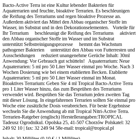
Bacto-Active Terra ist eine Kultur lebender Bakterien für
Aquaterrarien und feuchte, bioaktive Terrarien. Es beschleunigen
die Reifung des Terrariums und regen bioaktive Prozesse an.
Außerdem aktiviert das Mittel den Abbau organischer Stoffe im
Wasser, im Substrat und in den Dekorationselementen. Vorteile für
Ihr Terrarium beschleunigt die Reifung des Terrariums aktiviert
den Abbau organischer Stoffe im Wasser und im Substrat
unterstützt Selbstreinigungsprozesse hemmt das Wachstum
pathogener Bakterien unterstützt den Abbau von Futterresten und
Ausscheidungen reduziert unangenehme Gerüche Inhalt: 30ml
Anwendung: Vor Gebrauch gut schütteln! Aquaterrarium: Neue
Aquaterrarien: 5 ml pro 50 Liter Wasser einmal pro Woche. Nach 3
Wochen Dosierung wie bei einem etablierten Becken. Etablierte
Aquaterrarien: 5 ml pro 50 Liter Wasser einmal im Monat.
Bioaktives Terrarium: Geben Sie 4 ml Tropical Bacto-Active Terra
pro 1 Liter Wasser hinzu, das zum Besprühen des Terrariums
verwendet wird. Besprühen Sie das Terrarium jeden zweiten Tag
mit dieser Lösung. In eingefahrenen Terrarien sollten Sie einmal pro
Woche eine zusätzliche Dosis verabreichen. Für beste Ergebnisse
wechseln Sie die Anwendung ab mit Tropical Nitri-Active Terra.
Terrarien-Ratgeber (englisch) Herstellerangaben:TROPICAL
Tadeusz Ogrodnikul. Opolska 25, 41-507 Chorzów Polskatel: 32
249 92 10 | fax: 32 249 94 58e-mail: tropical@tropical.pl
Inhalt:
30 Milliliter
(0,10 € / 1 Milliliter)