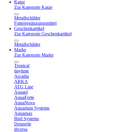
Katze
Zur Kategorie Katze
Metallschilder
Futterergänzungsmittel
Geschenkartikel
Zur Kategorie Geschenkartikel
Metallschilder
Marke
Zur Kategorie Marke
Tropical
daytime
Arcadia
ARKA
ATG Line
Aquael
AquaForte
AquaNova
Aquarium Systems
Aquamax
Bird Systems
Dennerle
diversa