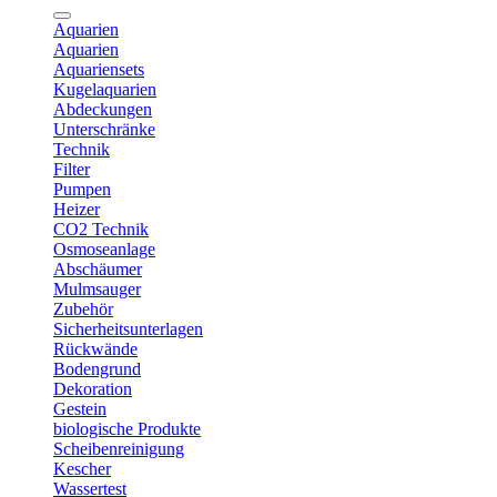
Aquarien
Aquarien
Aquariensets
Kugelaquarien
Abdeckungen
Unterschränke
Technik
Filter
Pumpen
Heizer
CO2 Technik
Osmoseanlage
Abschäumer
Mulmsauger
Zubehör
Sicherheitsunterlagen
Rückwände
Bodengrund
Dekoration
Gestein
biologische Produkte
Scheibenreinigung
Kescher
Wassertest