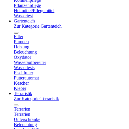
Korallenpflege
Pflanzenpflege
Heilmittel/Pflegemittel
Wassertest
Gartenteich
Zur Kategorie Gartenteich
Filter
Pumpen
Heizung
Beleuchtung
Oxydator
Wasseraufbereiter
Wassertests
Fischfutter
Futterautomat
Kescher
Kleber
Terraristik
Zur Kategorie Terraristik
Terrarien
Terrarien
Unterschränke
Beleuchtung