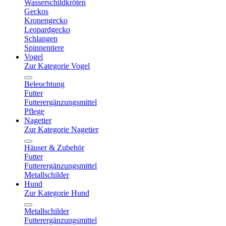
Wasserschildkröten
Geckos
Kronengecko
Leopardgecko
Schlangen
Spinnentiere
Vogel
Zur Kategorie Vogel
Beleuchtung
Futter
Futterergänzungsmittel
Pflege
Nagetier
Zur Kategorie Nagetier
Häuser & Zubehör
Futter
Futterergänzungsmittel
Metallschilder
Hund
Zur Kategorie Hund
Metallschilder
Futterergänzungsmittel