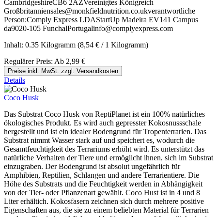
CambridgeshireCB6 2AZVereinigtes Königreich
Großbritanniensales@monkfieldnutrition.co.ukverantwortliche
Person:Comply Express LDAStartUp Madeira EV141 Campus
da9020-105 FunchalPortugalinfo@complyexpress.com
Inhalt:
0.35 Kilogramm
(8,54 € / 1 Kilogramm)
Regulärer Preis:
Ab
2,99 €
Preise inkl. MwSt. zzgl. Versandkosten
Details
Coco Husk
Das Substrat Coco Husk von ReptiPlanet ist ein 100% natürliches
ökologisches Produkt. Es wird auch gepresster Kokosnussschale
hergestellt und ist ein idealer Bodengrund für Tropenterrarien. Das
Substrat nimmt Wasser stark auf und speichert es, wodurch die
Gesamtfeuchtigkeit des Terrariums erhöht wird. Es unterstützt das
natürliche Verhalten der Tiere und ermöglicht ihnen, sich im Substrat
einzugraben. Der Bodengrund ist absolut ungefährlich für
Amphibien, Reptilien, Schlangen und andere Terrarientiere. Die
Höhe des Substrats und die Feuchtigkeit werden in Abhängigkeit
von der Tier- oder Pflanzenart gewählt. Coco Hust ist in 4 und 8
Liter erhältich. Kokosfasern zeichnen sich durch mehrere positive
Eigenschaften aus, die sie zu einem beliebten Material für Terrarien