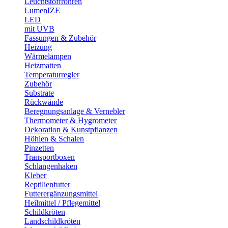
Leuchtstoffröhren
LumenIZE
LED
mit UVB
Fassungen & Zubehör
Heizung
Wärmelampen
Heizmatten
Temperaturregler
Zubehör
Substrate
Rückwände
Beregnungsanlage & Vernebler
Thermometer & Hygrometer
Dekoration & Kunstpflanzen
Höhlen & Schalen
Pinzetten
Transportboxen
Schlangenhaken
Kleber
Reptilienfutter
Futterergänzungsmittel
Heilmittel / Pflegemittel
Schildkröten
Landschildkröten