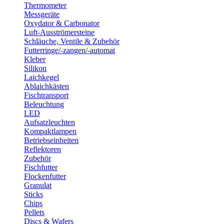
Thermometer
Messgeräte
Oxydator & Carbonator
Luft-Ausströmersteine
Schläuche, Ventile & Zubehör
Futterringe/-zangen/-automat
Kleber
Silikon
Laichkegel
Ablaichkästen
Fischtransport
Beleuchtung
LED
Aufsatzleuchten
Kompaktlampen
Betriebseinheiten
Reflektoren
Zubehör
Fischfutter
Flockenfutter
Granulat
Sticks
Chips
Pellets
Discs & Wafers