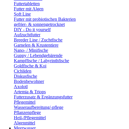
Futtertabletten
Futter mit Algen
Soft Line
Futter mit probiotischen Bakterien
gefrier- & sonnengetrocknet
DIY - Do it yourself
Aufzuchtfutter
Breeder Line / Zuchtfische
Garnelen & Krustentiere
Nano- / Minifische
Guppy / Lebendgebärende
Kampffische / Labyrinthfische
Goldfische & Koi
Cichliden
Diskusfische
Bodenbewohner
Axolotl
Artemia & Triops
Futterzusatz & Ergänzungsfutter
Pflegemittel
Wasseraufbereitung/-pflege
Pflanzenpflege
Heil-/Pflegemittel
Algenmittel
Meerwasser