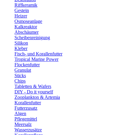
Riffkeramik
Gestein
Heizer
Osmoseanlage
Kalkreaktor
Abschäumer
Scheibenreinigung
Silikon
Kleber
Fisch- und Korallenfutter
Tropical Marine Power
Flockenfutter
Granulat
Sticks
Chips
Tabletten & Wafers
DIY - Do it yourself
Zooplankton & Artemia
Korallenfutter
Futterzusatz
Algen
Pflegemittel
Meersalz
Wasserzusätze