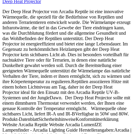
Deep Heat Projector
Der Deep Heat Projector von Arcadia Reptile ist eine innovative
Wärmequelle, die speziell für die Bedürfnisse von Reptilien und
anderen Terrarientieren entwickelt wurde. Die Wärmelampe erzeugt
Infrarotwärme, die tief in das Gewebe der Tiere eindringen kann,
was die Durchblutung fördert und die allgemeine Gesundheit und
das Wohlbefinden der Reptilien unterstützt. Der Deep Heat
Projector ist energieeffizient und bietet eine lange Lebensdauer. Im
Gegensatz zu herkömmlichen Heizlampen gibt der Deep Heat
Projector kein sichtbares Licht ab. Dies ist besonders vorteilhaft für
nachtaktive Tiere oder für Terrarien, in denen eine natürliche
Dunkelheit gewahrt werden soll. Durch die Bereitstellung einer
geeigneten Wärmequelle unterstützt die Wärmelampe das natürliche
Verhalten der Tiere, indem er ihnen ermöglicht, sich zu wärmen und
ihre Körpertemperatur zu regulieren.Reptilien assoziieren Hitze mit
einem hohen Lichtniveau am Tag, daher ist der Deep Heat
Projector ideal für den Einsatz mit den Arcadia Reptile UV-B-
Systemen und der JungleDawn. Der Deep Heat Projector sollte mit
einem dimmbaren Thermostat verwendet werden, der Ihnen eine
genaue Kontrolle der Temperatur ermöglicht. Wärmequelle ohne
sichtbares Licht, liefert IR-A und IR-BVerfügbar in 50W und 80W.
Produkt-DatenblattSicherheitshinweiseKonformitätserklärung
Website Arcadia Reptile Website Arcadia LumenIZE
Lampenfinder - Arcadia Lighting Guide Herstellerangaben:Arcadia |