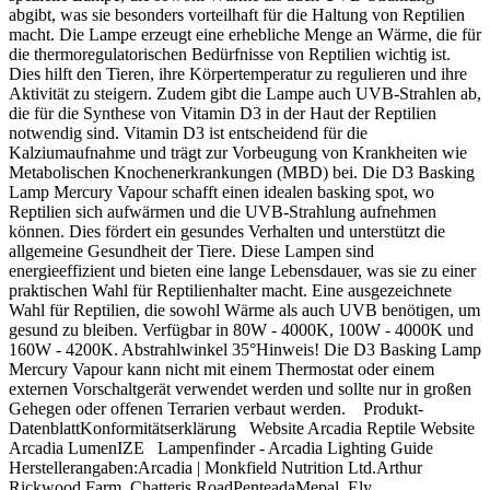
abgibt, was sie besonders vorteilhaft für die Haltung von Reptilien
macht. Die Lampe erzeugt eine erhebliche Menge an Wärme, die für
die thermoregulatorischen Bedürfnisse von Reptilien wichtig ist.
Dies hilft den Tieren, ihre Körpertemperatur zu regulieren und ihre
Aktivität zu steigern. Zudem gibt die Lampe auch UVB-Strahlen ab,
die für die Synthese von Vitamin D3 in der Haut der Reptilien
notwendig sind. Vitamin D3 ist entscheidend für die
Kalziumaufnahme und trägt zur Vorbeugung von Krankheiten wie
Metabolischen Knochenerkrankungen (MBD) bei. Die D3 Basking
Lamp Mercury Vapour schafft einen idealen basking spot, wo
Reptilien sich aufwärmen und die UVB-Strahlung aufnehmen
können. Dies fördert ein gesundes Verhalten und unterstützt die
allgemeine Gesundheit der Tiere. Diese Lampen sind
energieeffizient und bieten eine lange Lebensdauer, was sie zu einer
praktischen Wahl für Reptilienhalter macht. Eine ausgezeichnete
Wahl für Reptilien, die sowohl Wärme als auch UVB benötigen, um
gesund zu bleiben. Verfügbar in 80W - 4000K, 100W - 4000K und
160W - 4200K. Abstrahlwinkel 35°Hinweis! Die D3 Basking Lamp
Mercury Vapour kann nicht mit einem Thermostat oder einem
externen Vorschaltgerät verwendet werden und sollte nur in großen
Gehegen oder offenen Terrarien verbaut werden. Produkt-
DatenblattKonformitätserklärung Website Arcadia Reptile Website
Arcadia LumenIZE Lampenfinder - Arcadia Lighting Guide
Herstellerangaben:Arcadia | Monkfield Nutrition Ltd.Arthur
Rickwood Farm, Chatteris RoadPenteadaMepal, Ely,