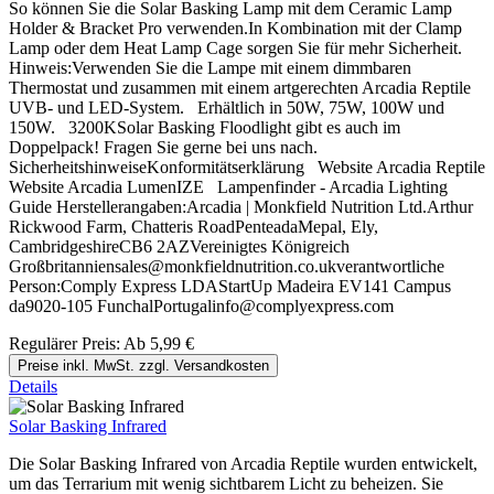
So können Sie die Solar Basking Lamp mit dem Ceramic Lamp
Holder & Bracket Pro verwenden.In Kombination mit der Clamp
Lamp oder dem Heat Lamp Cage sorgen Sie für mehr Sicherheit.
Hinweis:Verwenden Sie die Lampe mit einem dimmbaren
Thermostat und zusammen mit einem artgerechten Arcadia Reptile
UVB- und LED-System. Erhältlich in 50W, 75W, 100W und
150W. 3200KSolar Basking Floodlight gibt es auch im
Doppelpack! Fragen Sie gerne bei uns nach.
SicherheitshinweiseKonformitätserklärung Website Arcadia Reptile
Website Arcadia LumenIZE Lampenfinder - Arcadia Lighting
Guide Herstellerangaben:Arcadia | Monkfield Nutrition Ltd.Arthur
Rickwood Farm, Chatteris RoadPenteadaMepal, Ely,
CambridgeshireCB6 2AZVereinigtes Königreich
Großbritanniensales@monkfieldnutrition.co.ukverantwortliche
Person:Comply Express LDAStartUp Madeira EV141 Campus
da9020-105 FunchalPortugalinfo@complyexpress.com
Regulärer Preis:
Ab
5,99 €
Preise inkl. MwSt. zzgl. Versandkosten
Details
Solar Basking Infrared
Die Solar Basking Infrared von Arcadia Reptile wurden entwickelt,
um das Terrarium mit wenig sichtbarem Licht zu beheizen. Sie