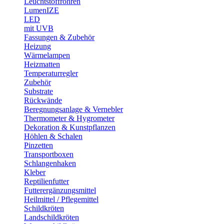
Leuchtstoffröhren
LumenIZE
LED
mit UVB
Fassungen & Zubehör
Heizung
Wärmelampen
Heizmatten
Temperaturregler
Zubehör
Substrate
Rückwände
Beregnungsanlage & Vernebler
Thermometer & Hygrometer
Dekoration & Kunstpflanzen
Höhlen & Schalen
Pinzetten
Transportboxen
Schlangenhaken
Kleber
Reptilienfutter
Futterergänzungsmittel
Heilmittel / Pflegemittel
Schildkröten
Landschildkröten