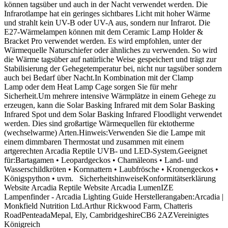
können tagsüber und auch in der Nacht verwendet werden. Die
Infrarotlampe hat ein geringes sichtbares Licht mit hoher Wärme
und strahlt kein UV-B oder UV-A aus, sondern nur Infrarot. Die
E27-Wärmelampen können mit dem Ceramic Lamp Holder &
Bracket Pro verwendet werden. Es wird empfohlen, unter der
Wärmequelle Naturschiefer oder ähnliches zu verwenden. So wird
die Wärme tagsüber auf natürliche Weise gespeichert und trägt zur
Stabilisierung der Gehegetemperatur bei, nicht nur tagsüber sondern
auch bei Bedarf über Nacht.In Kombination mit der Clamp
Lamp oder dem Heat Lamp Cage sorgen Sie für mehr
Sicherheit.Um mehrere intensive Wärmplätze in einem Gehege zu
erzeugen, kann die Solar Basking Infrared mit dem Solar Basking
Infrared Spot und dem Solar Basking Infrared Floodlight verwendet
werden. Dies sind großartige Wärmequellen für ektotherme
(wechselwarme) Arten.Hinweis:Verwenden Sie die Lampe mit
einem dimmbaren Thermostat und zusammen mit einem
artgerechten Arcadia Reptile UVB- und LED-System.Geeignet
für:Bartagamen • Leopardgeckos • Chamäleons • Land- und
Wasserschildkröten • Kornnattern • Laubfrösche • Kronengeckos •
Königspython • uvm. SicherheitshinweiseKonformitätserklärung
Website Arcadia Reptile Website Arcadia LumenIZE
Lampenfinder - Arcadia Lighting Guide Herstellerangaben:Arcadia |
Monkfield Nutrition Ltd.Arthur Rickwood Farm, Chatteris
RoadPenteadaMepal, Ely, CambridgeshireCB6 2AZVereinigtes
Königreich