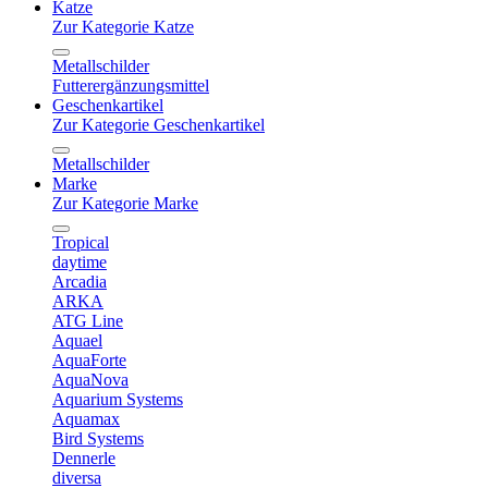
Katze
Zur Kategorie Katze
Metallschilder
Futterergänzungsmittel
Geschenkartikel
Zur Kategorie Geschenkartikel
Metallschilder
Marke
Zur Kategorie Marke
Tropical
daytime
Arcadia
ARKA
ATG Line
Aquael
AquaForte
AquaNova
Aquarium Systems
Aquamax
Bird Systems
Dennerle
diversa