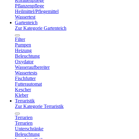
Korallenpflege
Pflanzenpflege
Heilmittel/Pflegemittel
Wassertest
Gartenteich
Zur Kategorie Gartenteich
Filter
Pumpen
Heizung
Beleuchtung
Oxydator
Wasseraufbereiter
Wassertests
Fischfutter
Futterautomat
Kescher
Kleber
Terraristik
Zur Kategorie Terraristik
Terrarien
Terrarien
Unterschränke
Beleuchtung