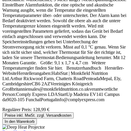
Einstellbare Alarmfunktion, die eine optische und akustische
Warnung ausgibt, wenn die Temperatur die eingestellten
Temperaturparameter über- oder unterschreitet. Der Alarm kann bei
Bedarf deaktiviert werden. Sowohl die obere als auch die untere
Temperaturgrenze können eingestellt werden. Wird mit
voreingestellten Parametern geliefert, sodass das Gerät bei Bedarf
einfach angeschlossen und verwendet werden kann. Die
Speichereinstellungen gehen bei Unterbrechung der
Stromversorgung nicht verloren. Misst auf 0,1 °C genau. Wenn Sie
sich nicht sicher sind, welcher Thermostat für Sie der richtige ist,
laden Sie unsere Thermostat-Bedienungsanleitung herunter. Mit 12
Monaten Garantie. Größe: 9,1 x 1,7 x 4,7 cm Weitere
Temperaturregler finden Sie hier. Benutzerhandbuch Hersteller-
WebsiteHerstellerangaben:HabiStat | Monkfield Nutrition
Ltd.Arthur Rickwood Farm, Chatteris RoadPenteadaMepal, Ely,
CambridgeshireCB6 2AZVereinigtes Königreich
Großbritanniensales@monkfieldnutrition.co.ukverantwortliche
Person:Comply Express LDAStartUp Madeira EV141 Campus
da9020-105 FunchalPortugalinfo@complyexpress.com
Regulärer Preis:
128,99 €
Preise inkl. MwSt. zzgl. Versandkosten
In den Warenkorb