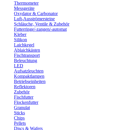
Thermometer
Messgeräte
Oxydator & Carbonator
Luft-Ausströmersteine
Schläuche, Ventile & Zubehör
Futterringe/-zangen/-automat
Kleber
Silikon
Laichkegel
Ablaichkästen
Fischtransport
Beleuchtung
LED
Aufsatzleuchten
Kompaktlampen
Betriebseinheiten
Reflektoren
Zubehör
Fischfutter
Flockenfutter
Granulat
Sticks
Chips
Pellets
Discs & Wafers