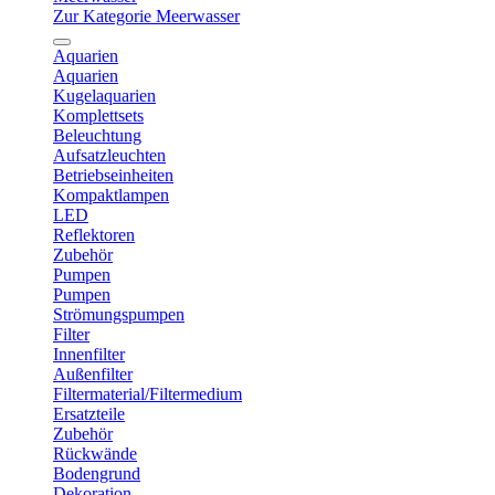
Zur Kategorie Meerwasser
Aquarien
Aquarien
Kugelaquarien
Komplettsets
Beleuchtung
Aufsatzleuchten
Betriebseinheiten
Kompaktlampen
LED
Reflektoren
Zubehör
Pumpen
Pumpen
Strömungspumpen
Filter
Innenfilter
Außenfilter
Filtermaterial/Filtermedium
Ersatzteile
Zubehör
Rückwände
Bodengrund
Dekoration