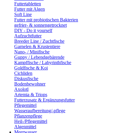
Futtertabletten
Futter mit Algen
Soft Line
Futter mit probiotischen Bakterien
gefrier- & sonnengetrocknet
DIY - Do it yourself
Aufzuchtfutter
Breeder Line / Zuchtfische
Garnelen & Krustentiere
Nano- / Minifische
Guppy / Lebendgebärende
Kampffische / Labyrinthfische
Goldfische & Koi
Cichliden
Diskusfische
Bodenbewohner
Axolotl
Artemia & Triops
Futterzusatz & Ergänzungsfutter
Pflegemittel
Wasseraufbereitung/-pflege
Pflanzenpflege
Heil-/Pflegemittel
Algenmittel
Meerwasser