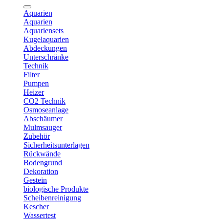
Aquarien
Aquarien
Aquariensets
Kugelaquarien
Abdeckungen
Unterschränke
Technik
Filter
Pumpen
Heizer
CO2 Technik
Osmoseanlage
Abschäumer
Mulmsauger
Zubehör
Sicherheitsunterlagen
Rückwände
Bodengrund
Dekoration
Gestein
biologische Produkte
Scheibenreinigung
Kescher
Wassertest