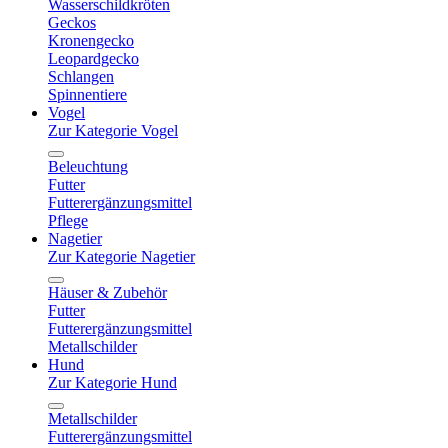
Wasserschildkröten
Geckos
Kronengecko
Leopardgecko
Schlangen
Spinnentiere
Vogel
Zur Kategorie Vogel
Beleuchtung
Futter
Futterergänzungsmittel
Pflege
Nagetier
Zur Kategorie Nagetier
Häuser & Zubehör
Futter
Futterergänzungsmittel
Metallschilder
Hund
Zur Kategorie Hund
Metallschilder
Futterergänzungsmittel