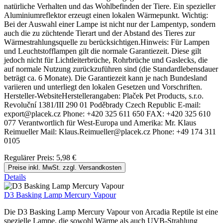
natürliche Verhalten und das Wohlbefinden der Tiere. Ein spezieller
Aluminiumreflektor erzeugt einen lokalen Wärmepunkt. Wichtig:
Bei der Auswahl einer Lampe ist nicht nur der Lampentyp, sondern
auch die zu züchtende Tierart und der Abstand des Tieres zur
Wärmestrahlungsquelle zu berücksichtigen.Hinweis: Für Lampen
und Leuchtstofflampen gilt die normale Garantiezeit. Diese gilt
jedoch nicht für Lichtleiterbrüche, Rohrbrüche und Gaslecks, die
auf normale Nutzung zurückzuführen sind (die Standardlebensdauer
beträgt ca. 6 Monate). Die Garantiezeit kann je nach Bundesland
variieren und unterliegt den lokalen Gesetzen und Vorschriften.
Hersteller-WebsiteHerstellerangaben: Plaček Pet Products, s.r.o.
Revoluční 1381/III 290 01 Poděbrady Czech Republic E-mail:
export@placek.cz Phone: +420 325 611 650 FAX: +420 325 610
077 Verantwortlich für West-Europa und Amerika: Mr. Klaus
Reimueller Mail: Klaus.Reimueller@placek.cz Phone: +49 174 311
0105
Regulärer Preis:
5,98 €
Preise inkl. MwSt. zzgl. Versandkosten
Details
D3 Basking Lamp Mercury Vapour
Die D3 Basking Lamp Mercury Vapour von Arcadia Reptile ist eine
spezielle Lampe, die sowohl Wärme als auch UVB-Strahlung