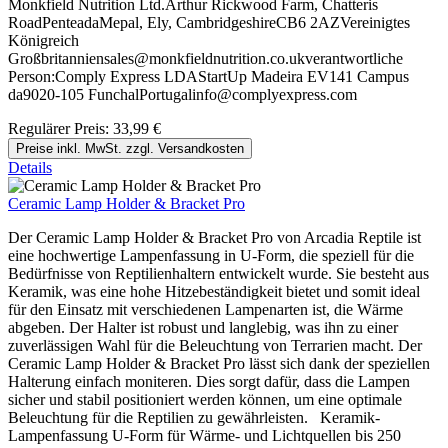
Monkfield Nutrition Ltd.Arthur Rickwood Farm, Chatteris
RoadPenteadaMepal, Ely, CambridgeshireCB6 2AZVereinigtes
Königreich
Großbritanniensales@monkfieldnutrition.co.ukverantwortliche
Person:Comply Express LDAStartUp Madeira EV141 Campus
da9020-105 FunchalPortugalinfo@complyexpress.com
Regulärer Preis:
33,99 €
Preise inkl. MwSt. zzgl. Versandkosten
Details
Ceramic Lamp Holder & Bracket Pro
Der Ceramic Lamp Holder & Bracket Pro von Arcadia Reptile ist
eine hochwertige Lampenfassung in U-Form, die speziell für die
Bedürfnisse von Reptilienhaltern entwickelt wurde. Sie besteht aus
Keramik, was eine hohe Hitzebeständigkeit bietet und somit ideal
für den Einsatz mit verschiedenen Lampenarten ist, die Wärme
abgeben. Der Halter ist robust und langlebig, was ihn zu einer
zuverlässigen Wahl für die Beleuchtung von Terrarien macht. Der
Ceramic Lamp Holder & Bracket Pro lässt sich dank der speziellen
Halterung einfach moniteren. Dies sorgt dafür, dass die Lampen
sicher und stabil positioniert werden können, um eine optimale
Beleuchtung für die Reptilien zu gewährleisten. Keramik-
Lampenfassung U-Form für Wärme- und Lichtquellen bis 250