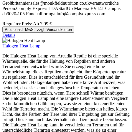
Großbritanniensales@monkfieldnutrition.co.ukverantwortliche
Person:Comply Express LDAStartUp Madeira EV141 Campus
da9020-105 FunchalPortugalinfo@complyexpress.com
Regulärer Preis:
Ab
7,99 €
Preise inkl. MwSt. zzgl. Versandkosten
Details
Halogen Heat Lamp
Die Halogen Heat Lamp von Arcadia Reptile ist eine spezielle
Wärmequelle, die für die Haltung von Reptilien und anderen
Terrarientieren entwickelt wurde. Sie erzeugt eine hohe
Wärmeleistung, die es Reptilien ermöglicht, ihre Körpertemperatur
zu regulieren. Dies ist entscheidend für ihre Gesundheit und ihr
Wohlbefinden. Halogenlampen haben eine kurze Aufheizzeit, was
bedeutet, dass sie schnell die gewünschte Temperatur erreichen.
Dies ist besonders nützlich, wenn Tiere schnell Wärme benötigen.
Die Halogen Heat Lamp hat eine längere Lebensdauer im Vergleich
zu herkömmlichen Glühlampen, was sie zu einer kosteneffizienten
Wahl für Terrarien macht. Die Wärmelampe bietet ein helles, klares
Licht, das die Farben der Tiere und ihrer Umgebung gut zur Geltung
bringt. Dies kann auch das Verhalten der Tiere positiv beeinflussen.
Die Halogen Heat Lamp kann in verschiedenen Terrarien und für
unterschiedliche Tierarten eingesetzt werden, was sie zu einer