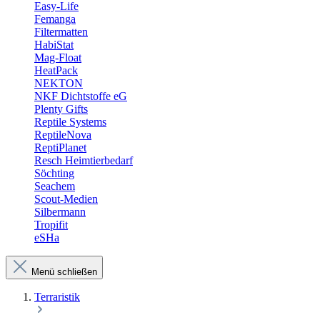
Easy-Life
Femanga
Filtermatten
HabiStat
Mag-Float
HeatPack
NEKTON
NKF Dichtstoffe eG
Plenty Gifts
Reptile Systems
ReptileNova
ReptiPlanet
Resch Heimtierbedarf
Söchting
Seachem
Scout-Medien
Silbermann
Tropifit
eSHa
Menü schließen
Terraristik