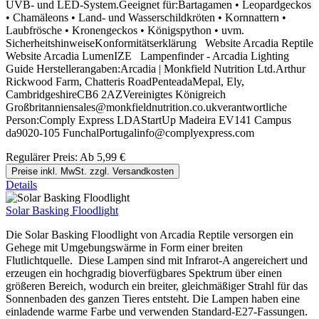
UVB- und LED-System.Geeignet für:Bartagamen • Leopardgeckos
• Chamäleons • Land- und Wasserschildkröten • Kornnattern •
Laubfrösche • Kronengeckos • Königspython • uvm.
SicherheitshinweiseKonformitätserklärung Website Arcadia Reptile
Website Arcadia LumenIZE Lampenfinder - Arcadia Lighting
Guide Herstellerangaben:Arcadia | Monkfield Nutrition Ltd.Arthur
Rickwood Farm, Chatteris RoadPenteadaMepal, Ely,
CambridgeshireCB6 2AZVereinigtes Königreich
Großbritanniensales@monkfieldnutrition.co.ukverantwortliche
Person:Comply Express LDAStartUp Madeira EV141 Campus
da9020-105 FunchalPortugalinfo@complyexpress.com
Regulärer Preis:
Ab
5,99 €
Preise inkl. MwSt. zzgl. Versandkosten
Details
Solar Basking Floodlight
Die Solar Basking Floodlight von Arcadia Reptile versorgen ein
Gehege mit Umgebungswärme in Form einer breiten
Flutlichtquelle. Diese Lampen sind mit Infrarot-A angereichert und
erzeugen ein hochgradig bioverfügbares Spektrum über einen
größeren Bereich, wodurch ein breiter, gleichmäßiger Strahl für das
Sonnenbaden des ganzen Tieres entsteht. Die Lampen haben eine
einladende warme Farbe und verwenden Standard-E27-Fassungen.