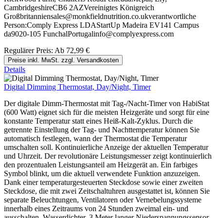
CambridgeshireCB6 2AZVereinigtes Königreich
Großbritanniensales@monkfieldnutrition.co.ukverantwortliche
Person:Comply Express LDAStartUp Madeira EV141 Campus
da9020-105 FunchalPortugalinfo@complyexpress.com
Regulärer Preis:
Ab
72,99 €
Preise inkl. MwSt. zzgl. Versandkosten
Details
Digital Dimming Thermostat, Day/Night, Timer
Der digitale Dimm-Thermostat mit Tag-/Nacht-Timer von HabiStat
(600 Watt) eignet sich für die meisten Heizgeräte und sorgt für eine
konstante Temperatur statt eines Heiß-Kalt-Zyklus. Durch die
getrennte Einstellung der Tag- und Nachttemperatur können Sie
automatisch festlegen, wann der Thermostat die Temperatur
umschalten soll. Kontinuierliche Anzeige der aktuellen Temperatur
und Uhrzeit. Der revolutionäre Leistungsmesser zeigt kontinuierlich
den prozentualen Leistungsanteil am Heizgerät an. Ein farbiges
Symbol blinkt, um die aktuell verwendete Funktion anzuzeigen.
Dank einer temperaturgesteuerten Steckdose sowie einer zweiten
Steckdose, die mit zwei Zeitschaltuhren ausgestattet ist, können Sie
separate Beleuchtungen, Ventilatoren oder Vernebelungssysteme
innerhalb eines Zeitraums von 24 Stunden zweimal ein- und
ausschalten. Wasserdichter, 3 Meter langer Niederspannungssensor.