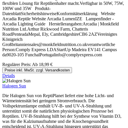
flexiblen Lösung für Reptilienhalter macht.Verfügbar in 50W, 75W,
100W und 35W Produkt-
DatenblattSicherheitshinweiseKonformitätserklärung Website
Arcadia Reptile Website Arcadia LumenIZE Lampenfinder -
Arcadia Lighting Guide Herstellerangaben:Arcadia | Monkfield
Nutrition Ltd.Arthur Rickwood Farm, Chatteris
RoadPenteadaMepal, Ely, CambridgeshireCB6 2AZVereinigtes
Königreich
Großbritanniensales@monkfieldnutrition.co.ukverantwortliche
Person:Comply Express LDAStartUp Madeira EV141 Campus
da9020-105 FunchalPortugalinfo@complyexpress.com
Regulärer Preis:
Ab
18,99 €
Preise inkl. MwSt. zzgl. Versandkosten
Details
Halogen Sun
Die Halogen Sun von ReptiPlanet liefert eine hohe Licht- und
Wärmeintensität bei geringem Stromverbrauch. Die
Vollspektrumlampe enthält UV-B- und UV-A-Strahlung und
unterstützt somit die natürlichen physiologischen Prozesse bei
Reptilien. UV-B-Strahlung hilft bei der Synthese von Vitamin D3,
was für die Kalziumaufnahme und die Knochengesundheit
entscheidend ist. UV-A-Strahlung hingegen unterstützt das