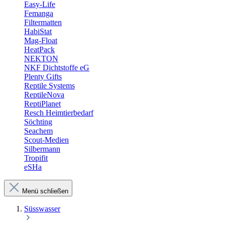
Easy-Life
Femanga
Filtermatten
HabiStat
Mag-Float
HeatPack
NEKTON
NKF Dichtstoffe eG
Plenty Gifts
Reptile Systems
ReptileNova
ReptiPlanet
Resch Heimtierbedarf
Söchting
Seachem
Scout-Medien
Silbermann
Tropifit
eSHa
Menü schließen
Süsswasser