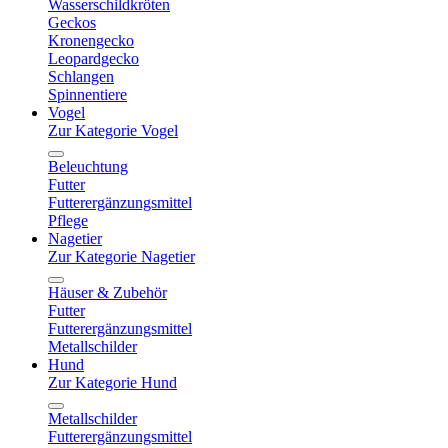
Wasserschildkröten
Geckos
Kronengecko
Leopardgecko
Schlangen
Spinnentiere
Vogel
Zur Kategorie Vogel
Beleuchtung
Futter
Futterergänzungsmittel
Pflege
Nagetier
Zur Kategorie Nagetier
Häuser & Zubehör
Futter
Futterergänzungsmittel
Metallschilder
Hund
Zur Kategorie Hund
Metallschilder
Futterergänzungsmittel