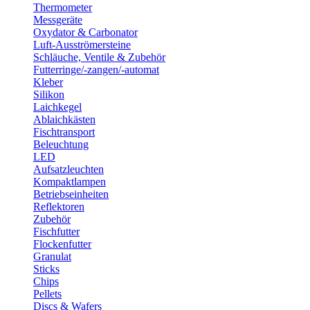
Thermometer
Messgeräte
Oxydator & Carbonator
Luft-Ausströmersteine
Schläuche, Ventile & Zubehör
Futterringe/-zangen/-automat
Kleber
Silikon
Laichkegel
Ablaichkästen
Fischtransport
Beleuchtung
LED
Aufsatzleuchten
Kompaktlampen
Betriebseinheiten
Reflektoren
Zubehör
Fischfutter
Flockenfutter
Granulat
Sticks
Chips
Pellets
Discs & Wafers