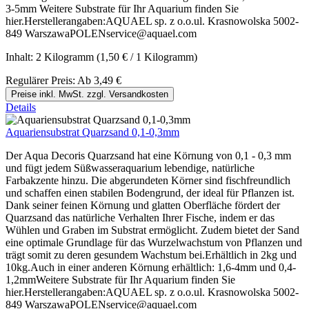
3-5mm Weitere Substrate für Ihr Aquarium finden Sie
hier.Herstellerangaben:AQUAEL sp. z o.o.ul. Krasnowolska 5002-
849 WarszawaPOLENservice@aquael.com
Inhalt:
2 Kilogramm
(1,50 € / 1 Kilogramm)
Regulärer Preis:
Ab
3,49 €
Preise inkl. MwSt. zzgl. Versandkosten
Details
Aquariensubstrat Quarzsand 0,1-0,3mm
Der Aqua Decoris Quarzsand hat eine Körnung von 0,1 - 0,3 mm
und fügt jedem Süßwasseraquarium lebendige, natürliche
Farbakzente hinzu. Die abgerundeten Körner sind fischfreundlich
und schaffen einen stabilen Bodengrund, der ideal für Pflanzen ist.
Dank seiner feinen Körnung und glatten Oberfläche fördert der
Quarzsand das natürliche Verhalten Ihrer Fische, indem er das
Wühlen und Graben im Substrat ermöglicht. Zudem bietet der Sand
eine optimale Grundlage für das Wurzelwachstum von Pflanzen und
trägt somit zu deren gesundem Wachstum bei.Erhältlich in 2kg und
10kg.Auch in einer anderen Körnung erhältlich: 1,6-4mm und 0,4-
1,2mmWeitere Substrate für Ihr Aquarium finden Sie
hier.Herstellerangaben:AQUAEL sp. z o.o.ul. Krasnowolska 5002-
849 WarszawaPOLENservice@aquael.com