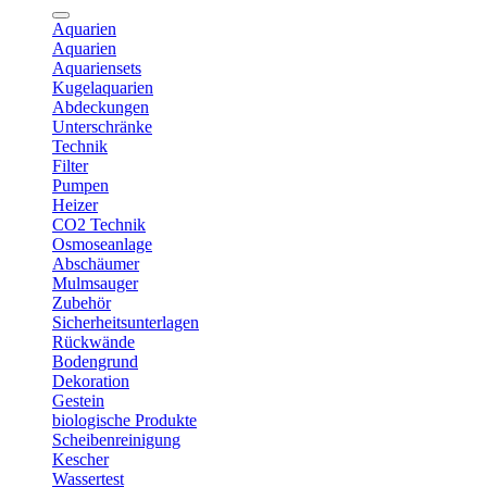
Aquarien
Aquarien
Aquariensets
Kugelaquarien
Abdeckungen
Unterschränke
Technik
Filter
Pumpen
Heizer
CO2 Technik
Osmoseanlage
Abschäumer
Mulmsauger
Zubehör
Sicherheitsunterlagen
Rückwände
Bodengrund
Dekoration
Gestein
biologische Produkte
Scheibenreinigung
Kescher
Wassertest