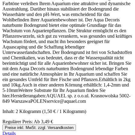
Farbtöne verleihen Ihrem Aquarium eine attraktive und dynamische
Ausstrahlung. Darüber hinaus stabilisiert der Bodengrund die
Wasserhärte und den pH-Wert, was entscheidend für das
Wohlbefinden Ihrer Aquarienbewohner ist. Der Aqua Decoris
naturbunte Bodengrund bietet eine optimale Grundlage für das
Wachstum von Aquarienpflanzen. Die Struktur ermöglicht es den
Pflanzenwurzeln, sich gut zu verankern, was gesundes und kräftiges
Wachstum fördert, und macht ihn besonders geeignet für
Aquascaping und die Schaffung lebendiger
Unterwasserlandschaften. Der Bodengrund ist frei von Schadstoffen
und Chemikalien, was bedeutet, dass er die Wasserqualität nicht
beeinträchtigt und für alle Aquarienbewohner sicher ist. Bringen Sie
mit dem Aqua Decoris naturbunten Bodengrund lebendige Farben
und eine natürliche Atmosphäre in Ihr Aquarium und schaffen Sie
ein gesundes Umfeld für Ihre Fische und Pflanzen.Erhältlich in 2kg
und 10kg.Auch in einer anderen Körnung erhältlich: 1,4-2mm und
5-10mmWeitere Substrate für Ihr Aquarium finden Sie
hier.Herstellerangaben:AQUAEL sp. z o.o.ul. Krasnowolska 5002-
849 WarszawaPOLENservice@aquael.com
Inhalt:
2 Kilogramm
(1,50 € / 1 Kilogramm)
Regulärer Preis:
Ab
3,49 €
Preise inkl. MwSt. zzgl. Versandkosten
Details