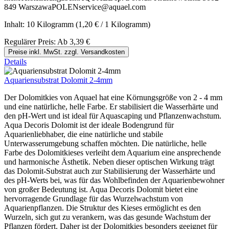
849 WarszawaPOLENservice@aquael.com
Inhalt:
10 Kilogramm
(1,20 € / 1 Kilogramm)
Regulärer Preis:
Ab
3,39 €
Preise inkl. MwSt. zzgl. Versandkosten
Details
Aquariensubstrat Dolomit 2-4mm
Der Dolomitkies von Aquael hat eine Körnungsgröße von 2 - 4 mm
und eine natürliche, helle Farbe. Er stabilisiert die Wasserhärte und
den pH-Wert und ist ideal für Aquascaping und Pflanzenwachstum.
Aqua Decoris Dolomit ist der ideale Bodengrund für
Aquarienliebhaber, die eine natürliche und stabile
Unterwasserumgebung schaffen möchten. Die natürliche, helle
Farbe des Dolomitkieses verleiht dem Aquarium eine ansprechende
und harmonische Ästhetik. Neben dieser optischen Wirkung trägt
das Dolomit-Substrat auch zur Stabilisierung der Wasserhärte und
des pH-Werts bei, was für das Wohlbefinden der Aquarienbewohner
von großer Bedeutung ist. Aqua Decoris Dolomit bietet eine
hervorragende Grundlage für das Wurzelwachstum von
Aquarienpflanzen. Die Struktur des Kieses ermöglicht es den
Wurzeln, sich gut zu verankern, was das gesunde Wachstum der
Pflanzen fördert. Daher ist der Dolomitkies besonders geeignet für