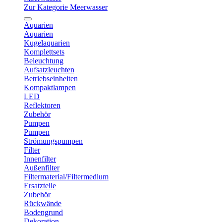
Zur Kategorie Meerwasser
Aquarien
Aquarien
Kugelaquarien
Komplettsets
Beleuchtung
Aufsatzleuchten
Betriebseinheiten
Kompaktlampen
LED
Reflektoren
Zubehör
Pumpen
Pumpen
Strömungspumpen
Filter
Innenfilter
Außenfilter
Filtermaterial/Filtermedium
Ersatzteile
Zubehör
Rückwände
Bodengrund
Dekoration