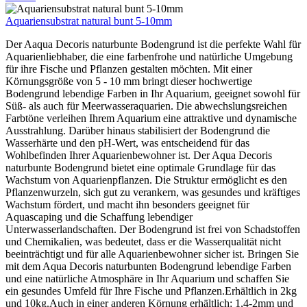
Aquariensubstrat natural bunt 5-10mm
Der Aaqua Decoris naturbunte Bodengrund ist die perfekte Wahl für
Aquarienliebhaber, die eine farbenfrohe und natürliche Umgebung
für ihre Fische und Pflanzen gestalten möchten. Mit einer
Körnungsgröße von 5 - 10 mm bringt dieser hochwertige
Bodengrund lebendige Farben in Ihr Aquarium, geeignet sowohl für
Süß- als auch für Meerwasseraquarien. Die abwechslungsreichen
Farbtöne verleihen Ihrem Aquarium eine attraktive und dynamische
Ausstrahlung. Darüber hinaus stabilisiert der Bodengrund die
Wasserhärte und den pH-Wert, was entscheidend für das
Wohlbefinden Ihrer Aquarienbewohner ist. Der Aqua Decoris
naturbunte Bodengrund bietet eine optimale Grundlage für das
Wachstum von Aquarienpflanzen. Die Struktur ermöglicht es den
Pflanzenwurzeln, sich gut zu verankern, was gesundes und kräftiges
Wachstum fördert, und macht ihn besonders geeignet für
Aquascaping und die Schaffung lebendiger
Unterwasserlandschaften. Der Bodengrund ist frei von Schadstoffen
und Chemikalien, was bedeutet, dass er die Wasserqualität nicht
beeinträchtigt und für alle Aquarienbewohner sicher ist. Bringen Sie
mit dem Aqua Decoris naturbunten Bodengrund lebendige Farben
und eine natürliche Atmosphäre in Ihr Aquarium und schaffen Sie
ein gesundes Umfeld für Ihre Fische und Pflanzen.Erhältlich in 2kg
und 10kg.Auch in einer anderen Körnung erhältlich: 1,4-2mm und