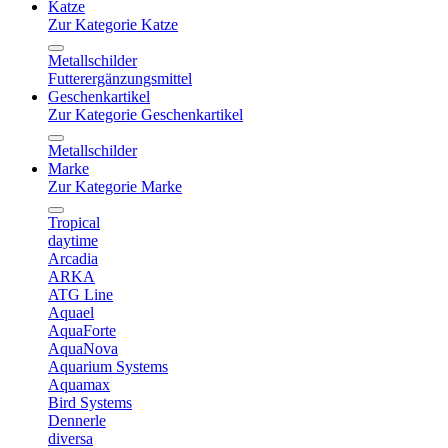
Katze
Zur Kategorie Katze
Metallschilder
Futterergänzungsmittel
Geschenkartikel
Zur Kategorie Geschenkartikel
Metallschilder
Marke
Zur Kategorie Marke
Tropical
daytime
Arcadia
ARKA
ATG Line
Aquael
AquaForte
AquaNova
Aquarium Systems
Aquamax
Bird Systems
Dennerle
diversa