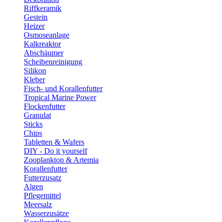
Riffkeramik
Gestein
Heizer
Osmoseanlage
Kalkreaktor
Abschäumer
Scheibenreinigung
Silikon
Kleber
Fisch- und Korallenfutter
Tropical Marine Power
Flockenfutter
Granulat
Sticks
Chips
Tabletten & Wafers
DIY - Do it yourself
Zooplankton & Artemia
Korallenfutter
Futterzusatz
Algen
Pflegemittel
Meersalz
Wasserzusätze