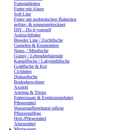
Futtertabletten
Futter mit Algen
Soft Line
Futter mit probiotischen Bakterien
gefrier- & sonnengetrocknet
DIY - Do it yourself
Aufzuchtfutter
Breeder Line / Zuchtfische
Garnelen & Krustentiere
Nano- / Minifische
Guppy / Lebendgebärende
Kampffische / Labyrinthfische
Goldfische & Koi
Cichliden
Diskusfische
Bodenbewohner
Axolotl
Artemia & Triops
Futterzusatz & Ergänzungsfutter
Pflegemittel
Wasseraufbereitung/-pflege
Pflanzenpflege
Heil-/Pflegemittel
Algenmittel
Meerwasser