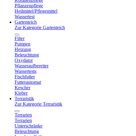
Korallenpflege
Pflanzenpflege
Heilmittel/Pflegemittel
Wassertest
Gartenteich
Zur Kategorie Gartenteich
Filter
Pumpen
Heizung
Beleuchtung
Oxydator
Wasseraufbereiter
Wassertests
Fischfutter
Futterautomat
Kescher
Kleber
Terraristik
Zur Kategorie Terraristik
Terrarien
Terrarien
Unterschränke
Beleuchtung