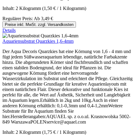
Inhalt:
2 Kilogramm
(1,50 € / 1 Kilogramm)
Regulärer Preis:
Ab
3,49 €
Preise inkl. MwSt. zzgl. Versandkosten
Details
Aquariensubstrat Quarzkies 1,6-4mm
Der Aqua Decoris Quarzkies hat eine Körnung von 1,6 - 4 mm und
fügt jedem Süßwasseraquarium lebendige, natürliche Farbakzente
hinzu. Die abgerundeten Körner sind fischfreundlich und schaffen
einen stabilen Bodengrund, der ideal für Pflanzen ist. Die
ausgewogene Körnung fördert eine hervorragende
Wasserzirkulation im Substrat und erleichtert die Pflege. Gleichzeitig
bietet sie die perfekte Grundlage für kreative Aquarienlayouts mit
einem natürlichen Flair. Dieser dekorative und funktionale Kies ist
perfekt für alle, die Wert auf Ästhetik, Sicherheit und Langlebigkeit
im Aquarium legen.Erhältlich in 2kg und 10kg.Auch in einer
anderen Körnung erhältlich: 0,1-0,3mm und 0,4-1,2mmWeitere
Substrate für Ihr Aquarium finden Sie
hier.Herstellerangaben:AQUAEL sp. z o.o.ul. Krasnowolska 5002-
849 WarszawaPOLENservice@aquael.com
Inhalt:
2 Kilogramm
(1,75 € / 1 Kilogramm)