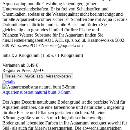
Aquascaping und die Gestaltung lebendiger, grüner
Unterwasserlandschaften. Er ist frei von Schadstoffen und
Chemikalien, sodass er die Wasserqualität nicht beeinträchtigt und
für alle Aquarienbewohner sicher ist. Schaffen Sie mit Aqua Decoris
Dolomit eine natürliche und stabile Basis und fördern Sie
gleichzeitig ein gesundes Umfeld für Ihre Fische und
Pflanzen.Weitere Substrate für Ihr Aquarium finden Sie
hier.Herstellerangaben:AQUAEL sp. z o.o.ul. Krasnowolska 5002-
849 WarszawaPOLENservice@aquael.com
Inhalt:
2 Kilogramm
(1,50 € / 1 Kilogramm)
Varianten ab
3,49 €
Regulärer Preis:
2,99 €
Preise inkl. MwSt. zzgl. Versandkosten
Details
Aquariensubstrat natural bunt 3-5mm
Der Aqua Decoris naturbunte Bodengrund ist die perfekte Wahl für
Aquarienliebhaber, die eine farbenfrohe und natürliche Umgebung
für ihre Fische und Pflanzen gestalten möchten. Mit einer
Körnungsgröße von 3 - 5 mm bringt dieser hochwertige
Bodengrund lebendige Farben in Ihr Aquarium, geeignet sowohl für
Süß- als auch für Meerwasseraquarien. Die abwechslungsreichen