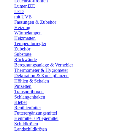
Leuchtstoffröhren
LumenIZE
LED
mit UVB
Fassungen & Zubehör
Heizung
Wärmelampen
Heizmatten
Temperaturregler
Zubehör
Substrate
Rückwände
Beregnungsanlage & Vernebler
Thermometer & Hygrometer
Dekoration & Kunstpflanzen
Höhlen & Schalen
Pinzetten
Transportboxen
Schlangenhaken
Kleber
Reptilienfutter
Futterergänzungsmittel
Heilmittel / Pflegemittel
Schildkröten
Landschildkröten