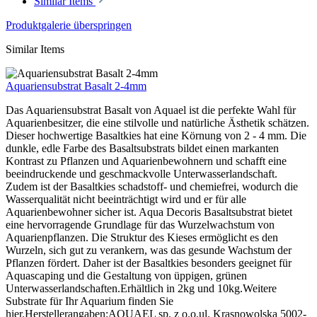
Similar Items
Produktgalerie überspringen
Similar Items
Aquariensubstrat Basalt 2-4mm
Das Aquariensubstrat Basalt von Aquael ist die perfekte Wahl für
Aquarienbesitzer, die eine stilvolle und natürliche Ästhetik schätzen.
Dieser hochwertige Basaltkies hat eine Körnung von 2 - 4 mm. Die
dunkle, edle Farbe des Basaltsubstrats bildet einen markanten
Kontrast zu Pflanzen und Aquarienbewohnern und schafft eine
beeindruckende und geschmackvolle Unterwasserlandschaft.
Zudem ist der Basaltkies schadstoff- und chemiefrei, wodurch die
Wasserqualität nicht beeinträchtigt wird und er für alle
Aquarienbewohner sicher ist. Aqua Decoris Basaltsubstrat bietet
eine hervorragende Grundlage für das Wurzelwachstum von
Aquarienpflanzen. Die Struktur des Kieses ermöglicht es den
Wurzeln, sich gut zu verankern, was das gesunde Wachstum der
Pflanzen fördert. Daher ist der Basaltkies besonders geeignet für
Aquascaping und die Gestaltung von üppigen, grünen
Unterwasserlandschaften.Erhältlich in 2kg und 10kg.Weitere
Substrate für Ihr Aquarium finden Sie
hier.Herstellerangaben:AQUAEL sp. z o.o.ul. Krasnowolska 5002-