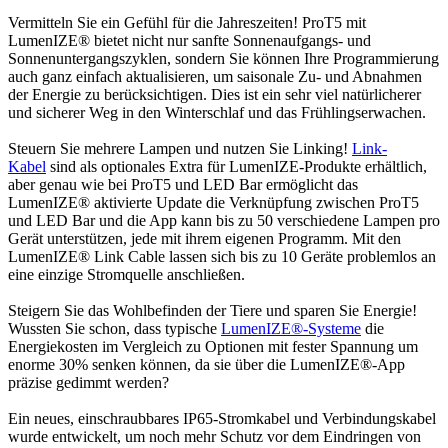
Vermitteln Sie ein Gefühl für die Jahreszeiten! ProT5 mit
LumenIZE® bietet nicht nur sanfte Sonnenaufgangs- und
Sonnenuntergangszyklen, sondern Sie können Ihre Programmierung
auch ganz einfach aktualisieren, um saisonale Zu- und Abnahmen
der Energie zu berücksichtigen. Dies ist ein sehr viel natürlicherer
und sicherer Weg in den Winterschlaf und das Frühlingserwachen.
Steuern Sie mehrere Lampen und nutzen Sie Linking!
Link-
Kabel
sind als optionales Extra für LumenIZE-Produkte erhältlich,
aber genau wie bei ProT5 und LED Bar ermöglicht das
LumenIZE® aktivierte Update die Verknüpfung zwischen ProT5
und LED Bar und die App kann bis zu 50 verschiedene Lampen pro
Gerät unterstützen, jede mit ihrem eigenen Programm. Mit den
LumenIZE® Link Cable lassen sich bis zu 10 Geräte problemlos an
eine einzige Stromquelle anschließen.
Steigern Sie das Wohlbefinden der Tiere und sparen Sie Energie!
Wussten Sie schon, dass typische
LumenIZE®-Systeme
die
Energiekosten im Vergleich zu Optionen mit fester Spannung um
enorme 30% senken können, da sie über die LumenIZE®-App
präzise gedimmt werden?
Ein neues, einschraubbares IP65-Stromkabel und Verbindungskabel
wurde entwickelt, um noch mehr Schutz vor dem Eindringen von