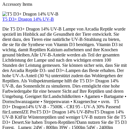
Accessory Items
T5 D3+ Dragon 14% UV-B
Die T5 D3+ Dragon 14% UV-B Lampe von Arcadia Reptile wurde
speziell im Hinblick auf die Gesundheit der Tiere entwickelt. Sie
dient dazu, den Tieren eine natürliche UV-B-Strahlung zu bieten,
die sie für die Synthese von Vitamin D3 benötigen. Vitamin D3 ist
wichtig, damit Reptilien Kalzium aufnehmen und ihre Knochen
gesund bleiben.Alle UV-B-Anteile werden als Teil der gesamten
Lichtleistung der Lampe und nach den wichtigen ersten 100
Stunden der Leistung gemessen. Sie können sicher sein, dass Sie mit
den Arcadia Reptile D3- und D3+-Lampen das Beste erhalten. Der
hohe UV-A-Anteil (30 %) unterstützt zudem das Wohlergehen der
Reptilien. Als Vollspektrumlampe hilft die T5 D3+ Dragon 14%
UV-B, das Sonnenlicht zu simulieren. Dies ermöglicht eine hohe
Farbwiedergabe für eine bessere Sicht auf Ihre Reptilien und deren
Umgebung. Geeignet für:Landschildkröten • Agamen • Bartagame •
Dornschwanzagame • Steppenwaran • Kragenechse • uvm. T5
D3+ Dragon14% UV-B - 7500K - CRI 95 - UV-A 30% Passend
für:LumenIZE ProT5 D3+ Dragon 14% UV-BProT5 Dragon 14%
UV-B KitFür Wüstenreptilien und weniger UV-B nutzen Sie die T5
D3+ Desert.Sie haben Tropen-Reptilien?Dann nutzen Sie die T5 D3
Forest. Lumen: 24W - 800lm 39W - 1500lm 54W - 2400lm