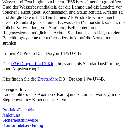
Wasser und Feuchtigkeit zu bieten. IP65 bezeichnet den geprüften
Grad der Wasserbeständigkeit, der die Lampe und die Leuchte vor
üblicher Feuchtigkeit, Kondensation und Staub schützt. Arcadia T5
und Jungle Dawn LED Bar LumenIZE Produkte wurden nach
diesem Standard getestet und als „wasserfest“ eingestuft, so dass die
übliche Verwendung von Sprühern, Befeuchtern und
Regensystemen möglich ist. Achten Sie darauf, dass Regen- oder
Beneblungssysteme nicht über oder direkt auf die Armaturen
strahlen.
LumenIZE ProT5 D3+ Dragon 14% UV-B
Das
D3+ Dragon ProT5 Kit
gibt es auch als Standardausführung,
ohne Appsteuerung!
Hier finden Sie die
Ersatzröhre
D3+ Dragon 14% UV-B.
Geeignet für:
Landschildkröten • Agamen • Bartagame • Dornschwanzagame •
Steppenwaran • Kragenechse • uvm.
Produkt-Datenblatt
Anleitung
Sicherheitshinweise
Konformitätserklärung