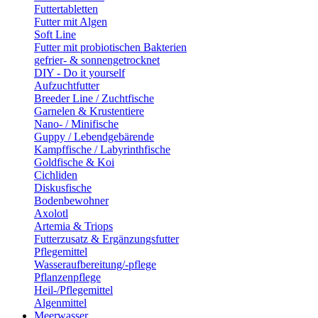
Futtertabletten
Futter mit Algen
Soft Line
Futter mit probiotischen Bakterien
gefrier- & sonnengetrocknet
DIY - Do it yourself
Aufzuchtfutter
Breeder Line / Zuchtfische
Garnelen & Krustentiere
Nano- / Minifische
Guppy / Lebendgebärende
Kampffische / Labyrinthfische
Goldfische & Koi
Cichliden
Diskusfische
Bodenbewohner
Axolotl
Artemia & Triops
Futterzusatz & Ergänzungsfutter
Pflegemittel
Wasseraufbereitung/-pflege
Pflanzenpflege
Heil-/Pflegemittel
Algenmittel
Meerwasser