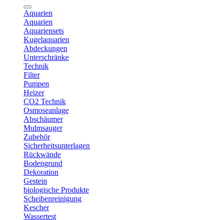
Aquarien
Aquarien
Aquariensets
Kugelaquarien
Abdeckungen
Unterschränke
Technik
Filter
Pumpen
Heizer
CO2 Technik
Osmoseanlage
Abschäumer
Mulmsauger
Zubehör
Sicherheitsunterlagen
Rückwände
Bodengrund
Dekoration
Gestein
biologische Produkte
Scheibenreinigung
Kescher
Wassertest