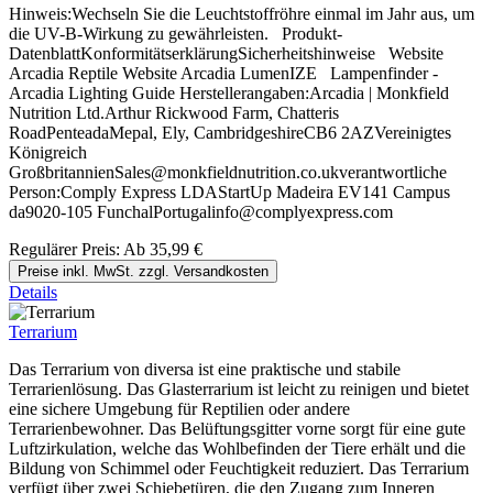
Hinweis:Wechseln Sie die Leuchtstoffröhre einmal im Jahr aus, um
die UV-B-Wirkung zu gewährleisten. Produkt-
DatenblattKonformitätserklärungSicherheitshinweise Website
Arcadia Reptile Website Arcadia LumenIZE Lampenfinder -
Arcadia Lighting Guide Herstellerangaben:Arcadia | Monkfield
Nutrition Ltd.Arthur Rickwood Farm, Chatteris
RoadPenteadaMepal, Ely, CambridgeshireCB6 2AZVereinigtes
Königreich
GroßbritannienSales@monkfieldnutrition.co.ukverantwortliche
Person:Comply Express LDAStartUp Madeira EV141 Campus
da9020-105 FunchalPortugalinfo@complyexpress.com
Regulärer Preis:
Ab
35,99 €
Preise inkl. MwSt. zzgl. Versandkosten
Details
Terrarium
Das Terrarium von diversa ist eine praktische und stabile
Terrarienlösung. Das Glasterrarium ist leicht zu reinigen und bietet
eine sichere Umgebung für Reptilien oder andere
Terrarienbewohner. Das Belüftungsgitter vorne sorgt für eine gute
Luftzirkulation, welche das Wohlbefinden der Tiere erhält und die
Bildung von Schimmel oder Feuchtigkeit reduziert. Das Terrarium
verfügt über zwei Schiebetüren, die den Zugang zum Inneren