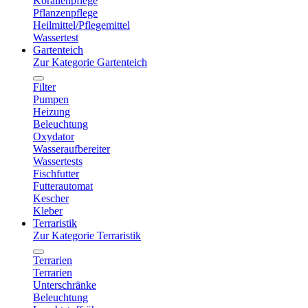
Korallenpflege
Pflanzenpflege
Heilmittel/Pflegemittel
Wassertest
Gartenteich
Zur Kategorie Gartenteich
Filter
Pumpen
Heizung
Beleuchtung
Oxydator
Wasseraufbereiter
Wassertests
Fischfutter
Futterautomat
Kescher
Kleber
Terraristik
Zur Kategorie Terraristik
Terrarien
Terrarien
Unterschränke
Beleuchtung