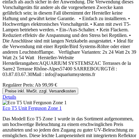
einfach als auch sicher in der Anwendung. Die Verwendung dieses
Vorschaltgeräts für andere als die vorgesehenen Zwecke kann
gefährlich sein; in diesem Fall übernimmt der Hersteller keine
Haftung und gewährt keine Garantie. • Einfach zu installieren. •
Hochwertiges elektronisches Vorschaltgerät. • Kann mit zwei T5-
Lampen betrieben werden. • Ein-/Aus-Schalter. • Kein Flackern.
Reduziert effektiv die Anspannung und den Stress bei Reptilien. •
Die Anschlüsse sind mit langen Netzkabeln ausgestattet. • Ideal für
die Verwendung mit einer Reptile/Bird Systems-Röhre oder einer
anderen Leuchtstofflampe. Verfügbare Varianten: 2x 24 Watt 2x 39
Watt 2x 54 Watt Hersteller-Website
Herstellerangaben:AQUARIUM SYSTEMSZAC Terrasses de la
Sarre2 Terrasse Rhône-Alpes57400 SARREBOURGTél :
03.87.03.67.30Mail : info@aquariumsystems.fr
Regulärer Preis:
Ab
99,99 €
Preise inkl. MwSt. zzgl. Versandkosten
Details
Eco T5 Unit Ferguson Zone 1
Das Modell Eco T5 Zone 1 wurde in das Sortiment aufgenommen,
um hochwertige Beleuchtung zu einem erschwinglichen Preis
anzubieten und so jedem den Zugang zu guter UV-Beleuchtung zu
ermöglichen. Diese leichte Lampeneinheit mit integriertem Reflektor