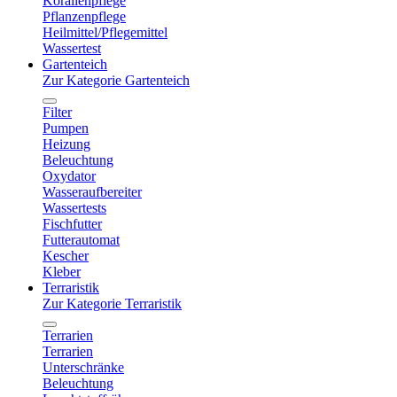
Korallenpflege
Pflanzenpflege
Heilmittel/Pflegemittel
Wassertest
Gartenteich
Zur Kategorie Gartenteich
Filter
Pumpen
Heizung
Beleuchtung
Oxydator
Wasseraufbereiter
Wassertests
Fischfutter
Futterautomat
Kescher
Kleber
Terraristik
Zur Kategorie Terraristik
Terrarien
Terrarien
Unterschränke
Beleuchtung