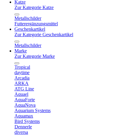
Katze
Zur Kategorie Katze
Metallschilder
Futterergänzungsmittel
Geschenkartikel
Zur Kategorie Geschenkartikel
Metallschilder
Marke
Zur Kategorie Marke
Tropical
daytime
Arcadia
ARKA
ATG Line
Aquael
AquaForte
AquaNova
Aquarium Systems
Aquamax
Bird Systems
Dennerle
diversa