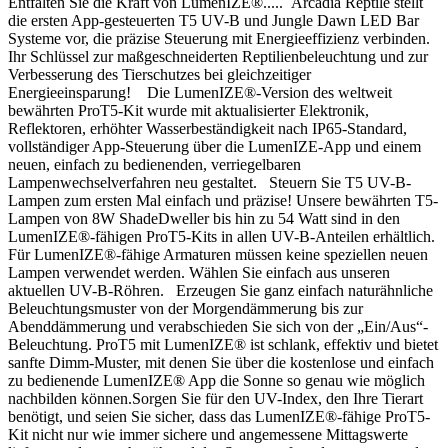
Entfalten Sie die Kraft von LumenIZE®..... Arcadia Reptile stellt
die ersten App-gesteuerten T5 UV-B und Jungle Dawn LED Bar
Systeme vor, die präzise Steuerung mit Energieeffizienz verbinden.
Ihr Schlüssel zur maßgeschneiderten Reptilienbeleuchtung und zur
Verbesserung des Tierschutzes bei gleichzeitiger
Energieeinsparung! Die LumenIZE®-Version des weltweit
bewährten ProT5-Kit wurde mit aktualisierter Elektronik,
Reflektoren, erhöhter Wasserbeständigkeit nach IP65-Standard,
vollständiger App-Steuerung über die LumenIZE-App und einem
neuen, einfach zu bedienenden, verriegelbaren
Lampenwechselverfahren neu gestaltet. Steuern Sie T5 UV-B-
Lampen zum ersten Mal einfach und präzise! Unsere bewährten T5-
Lampen von 8W ShadeDweller bis hin zu 54 Watt sind in den
LumenIZE®-fähigen ProT5-Kits in allen UV-B-Anteilen erhältlich.
Für LumenIZE®-fähige Armaturen müssen keine speziellen neuen
Lampen verwendet werden. Wählen Sie einfach aus unseren
aktuellen UV-B-Röhren. Erzeugen Sie ganz einfach naturähnliche
Beleuchtungsmuster von der Morgendämmerung bis zur
Abenddämmerung und verabschieden Sie sich von der „Ein/Aus“-
Beleuchtung. ProT5 mit LumenIZE® ist schlank, effektiv und bietet
sanfte Dimm-Muster, mit denen Sie über die kostenlose und einfach
zu bedienende LumenIZE® App die Sonne so genau wie möglich
nachbilden können.Sorgen Sie für den UV-Index, den Ihre Tierart
benötigt, und seien Sie sicher, dass das LumenIZE®-fähige ProT5-
Kit nicht nur wie immer sichere und angemessene Mittagswerte