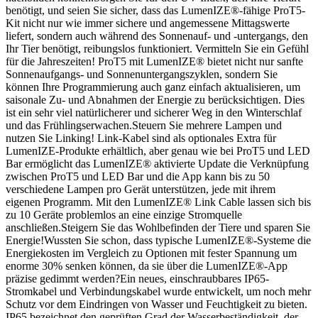
benötigt, und seien Sie sicher, dass das LumenIZE®-fähige ProT5-
Kit nicht nur wie immer sichere und angemessene Mittagswerte
liefert, sondern auch während des Sonnenauf- und -untergangs, den
Ihr Tier benötigt, reibungslos funktioniert. Vermitteln Sie ein Gefühl
für die Jahreszeiten! ProT5 mit LumenIZE® bietet nicht nur sanfte
Sonnenaufgangs- und Sonnenuntergangszyklen, sondern Sie
können Ihre Programmierung auch ganz einfach aktualisieren, um
saisonale Zu- und Abnahmen der Energie zu berücksichtigen. Dies
ist ein sehr viel natürlicherer und sicherer Weg in den Winterschlaf
und das Frühlingserwachen.Steuern Sie mehrere Lampen und
nutzen Sie Linking! Link-Kabel sind als optionales Extra für
LumenIZE-Produkte erhältlich, aber genau wie bei ProT5 und LED
Bar ermöglicht das LumenIZE® aktivierte Update die Verknüpfung
zwischen ProT5 und LED Bar und die App kann bis zu 50
verschiedene Lampen pro Gerät unterstützen, jede mit ihrem
eigenen Programm. Mit den LumenIZE® Link Cable lassen sich bis
zu 10 Geräte problemlos an eine einzige Stromquelle
anschließen.Steigern Sie das Wohlbefinden der Tiere und sparen Sie
Energie!Wussten Sie schon, dass typische LumenIZE®-Systeme die
Energiekosten im Vergleich zu Optionen mit fester Spannung um
enorme 30% senken können, da sie über die LumenIZE®-App
präzise gedimmt werden?Ein neues, einschraubbares IP65-
Stromkabel und Verbindungskabel wurde entwickelt, um noch mehr
Schutz vor dem Eindringen von Wasser und Feuchtigkeit zu bieten.
IP65 bezeichnet den geprüften Grad der Wasserbeständigkeit, der