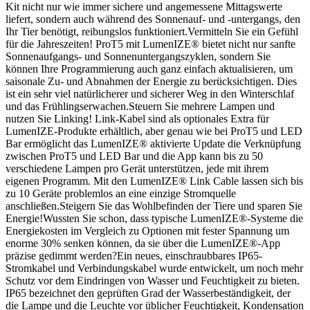
Kit nicht nur wie immer sichere und angemessene Mittagswerte
liefert, sondern auch während des Sonnenauf- und -untergangs, den
Ihr Tier benötigt, reibungslos funktioniert.Vermitteln Sie ein Gefühl
für die Jahreszeiten! ProT5 mit LumenIZE® bietet nicht nur sanfte
Sonnenaufgangs- und Sonnenuntergangszyklen, sondern Sie
können Ihre Programmierung auch ganz einfach aktualisieren, um
saisonale Zu- und Abnahmen der Energie zu berücksichtigen. Dies
ist ein sehr viel natürlicherer und sicherer Weg in den Winterschlaf
und das Frühlingserwachen.Steuern Sie mehrere Lampen und
nutzen Sie Linking! Link-Kabel sind als optionales Extra für
LumenIZE-Produkte erhältlich, aber genau wie bei ProT5 und LED
Bar ermöglicht das LumenIZE® aktivierte Update die Verknüpfung
zwischen ProT5 und LED Bar und die App kann bis zu 50
verschiedene Lampen pro Gerät unterstützen, jede mit ihrem
eigenen Programm. Mit den LumenIZE® Link Cable lassen sich bis
zu 10 Geräte problemlos an eine einzige Stromquelle
anschließen.Steigern Sie das Wohlbefinden der Tiere und sparen Sie
Energie!Wussten Sie schon, dass typische LumenIZE®-Systeme die
Energiekosten im Vergleich zu Optionen mit fester Spannung um
enorme 30% senken können, da sie über die LumenIZE®-App
präzise gedimmt werden?Ein neues, einschraubbares IP65-
Stromkabel und Verbindungskabel wurde entwickelt, um noch mehr
Schutz vor dem Eindringen von Wasser und Feuchtigkeit zu bieten.
IP65 bezeichnet den geprüften Grad der Wasserbeständigkeit, der
die Lampe und die Leuchte vor üblicher Feuchtigkeit, Kondensation