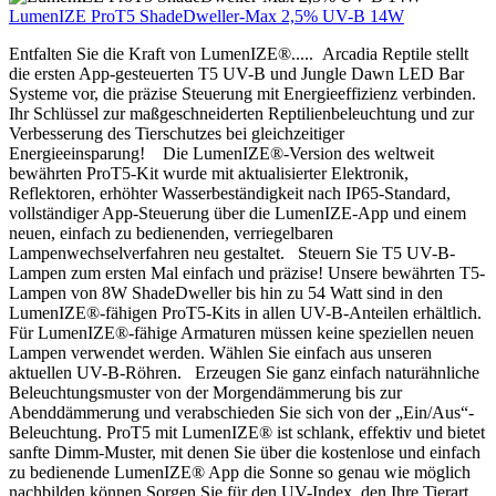
LumenIZE ProT5 ShadeDweller-Max 2,5% UV-B 14W
Entfalten Sie die Kraft von LumenIZE®..... Arcadia Reptile stellt
die ersten App-gesteuerten T5 UV-B und Jungle Dawn LED Bar
Systeme vor, die präzise Steuerung mit Energieeffizienz verbinden.
Ihr Schlüssel zur maßgeschneiderten Reptilienbeleuchtung und zur
Verbesserung des Tierschutzes bei gleichzeitiger
Energieeinsparung! Die LumenIZE®-Version des weltweit
bewährten ProT5-Kit wurde mit aktualisierter Elektronik,
Reflektoren, erhöhter Wasserbeständigkeit nach IP65-Standard,
vollständiger App-Steuerung über die LumenIZE-App und einem
neuen, einfach zu bedienenden, verriegelbaren
Lampenwechselverfahren neu gestaltet. Steuern Sie T5 UV-B-
Lampen zum ersten Mal einfach und präzise! Unsere bewährten T5-
Lampen von 8W ShadeDweller bis hin zu 54 Watt sind in den
LumenIZE®-fähigen ProT5-Kits in allen UV-B-Anteilen erhältlich.
Für LumenIZE®-fähige Armaturen müssen keine speziellen neuen
Lampen verwendet werden. Wählen Sie einfach aus unseren
aktuellen UV-B-Röhren. Erzeugen Sie ganz einfach naturähnliche
Beleuchtungsmuster von der Morgendämmerung bis zur
Abenddämmerung und verabschieden Sie sich von der „Ein/Aus“-
Beleuchtung. ProT5 mit LumenIZE® ist schlank, effektiv und bietet
sanfte Dimm-Muster, mit denen Sie über die kostenlose und einfach
zu bedienende LumenIZE® App die Sonne so genau wie möglich
nachbilden können.Sorgen Sie für den UV-Index, den Ihre Tierart