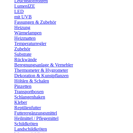
Leuchtstoffröhren
LumenIZE
LED
mit UVB
Fassungen & Zubehör
Heizung
Wärmelampen
Heizmatten
Temperaturregler
Zubehör
Substrate
Rückwände
Beregnungsanlage & Vernebler
Thermometer & Hygrometer
Dekoration & Kunstpflanzen
Höhlen & Schalen
Pinzetten
Transportboxen
Schlangenhaken
Kleber
Reptilienfutter
Futterergänzungsmittel
Heilmittel / Pflegemittel
Schildkröten
Landschildkröten