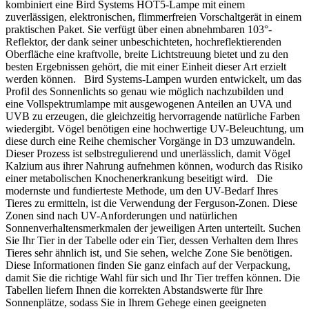
kombiniert eine Bird Systems HOT5-Lampe mit einem
zuverlässigen, elektronischen, flimmerfreien Vorschaltgerät in einem
praktischen Paket. Sie verfügt über einen abnehmbaren 103°-
Reflektor, der dank seiner unbeschichteten, hochreflektierenden
Oberfläche eine kraftvolle, breite Lichtstreuung bietet und zu den
besten Ergebnissen gehört, die mit einer Einheit dieser Art erzielt
werden können. Bird Systems-Lampen wurden entwickelt, um das
Profil des Sonnenlichts so genau wie möglich nachzubilden und
eine Vollspektrumlampe mit ausgewogenen Anteilen an UVA und
UVB zu erzeugen, die gleichzeitig hervorragende natürliche Farben
wiedergibt. Vögel benötigen eine hochwertige UV-Beleuchtung, um
diese durch eine Reihe chemischer Vorgänge in D3 umzuwandeln.
Dieser Prozess ist selbstregulierend und unerlässlich, damit Vögel
Kalzium aus ihrer Nahrung aufnehmen können, wodurch das Risiko
einer metabolischen Knochenerkrankung beseitigt wird. Die
modernste und fundierteste Methode, um den UV-Bedarf Ihres
Tieres zu ermitteln, ist die Verwendung der Ferguson-Zonen. Diese
Zonen sind nach UV-Anforderungen und natürlichen
Sonnenverhaltensmerkmalen der jeweiligen Arten unterteilt. Suchen
Sie Ihr Tier in der Tabelle oder ein Tier, dessen Verhalten dem Ihres
Tieres sehr ähnlich ist, und Sie sehen, welche Zone Sie benötigen.
Diese Informationen finden Sie ganz einfach auf der Verpackung,
damit Sie die richtige Wahl für sich und Ihr Tier treffen können. Die
Tabellen liefern Ihnen die korrekten Abstandswerte für Ihre
Sonnenplätze, sodass Sie in Ihrem Gehege einen geeigneten