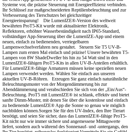
Systeme vor, die präzise Steuerung mit Energieeffizienz verbinden.
Ihr Schlüssel zur maßgeschneiderten Reptilienbeleuchtung und zur
Verbesserung des Tierschutzes bei gleichzeitiger
Energieeinsparung! Die LumenIZE®-Version des weltweit
bewährten ProT5-Kit wurde mit aktualisierter Elektronik,
Reflektoren, erhöhter Wasserbeständigkeit nach IP65-Standard,
vollständiger App-Steuerung über die LumenIZE-App und einem
neuen, einfach zu bedienenden, verriegelbaren
Lampenwechselverfahren neu gestaltet. Steuern Sie T5 UV-B-
Lampen zum ersten Mal einfach und präzise! Unsere bewährten T5-
Lampen von 8W ShadeDweller bis hin zu 54 Watt sind in den
LumenIZE®-fähigen ProT5-Kits in allen UV-B-Anteilen erhältlich.
Für LumenIZE®-fähige Armaturen müssen keine speziellen neuen
Lampen verwendet werden. Wählen Sie einfach aus unseren
aktuellen UV-B-Röhren. Erzeugen Sie ganz einfach naturähnliche
Beleuchtungsmuster von der Morgendämmerung bis zur
Abenddämmerung und verabschieden Sie sich von der „Ein/Aus“-
Beleuchtung. ProT5 mit LumenIZE® ist schlank, effektiv und bietet
sanfte Dimm-Muster, mit denen Sie über die kostenlose und einfach
zu bedienende LumenIZE® App die Sonne so genau wie möglich
nachbilden können.Sorgen Sie für den UV-Index, den Ihre Tierart
benötigt, und seien Sie sicher, dass das LumenIZE®-fähige ProT5-
Kit nicht nur wie immer sichere und angemessene Mittagswerte
liefert, sondern auch während des Sonnenauf- und -untergangs, den
Ihr Tier benötigt, reibungslos funktioniert.Vermitteln Sie ein Gefühl