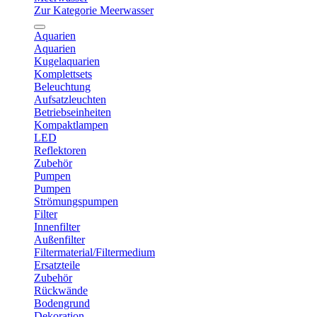
Zur Kategorie Meerwasser
Aquarien
Aquarien
Kugelaquarien
Komplettsets
Beleuchtung
Aufsatzleuchten
Betriebseinheiten
Kompaktlampen
LED
Reflektoren
Zubehör
Pumpen
Pumpen
Strömungspumpen
Filter
Innenfilter
Außenfilter
Filtermaterial/Filtermedium
Ersatzteile
Zubehör
Rückwände
Bodengrund
Dekoration