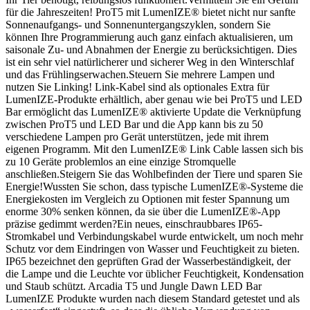
für die Jahreszeiten! ProT5 mit LumenIZE® bietet nicht nur sanfte
Sonnenaufgangs- und Sonnenuntergangszyklen, sondern Sie
können Ihre Programmierung auch ganz einfach aktualisieren, um
saisonale Zu- und Abnahmen der Energie zu berücksichtigen. Dies
ist ein sehr viel natürlicherer und sicherer Weg in den Winterschlaf
und das Frühlingserwachen.Steuern Sie mehrere Lampen und
nutzen Sie Linking! Link-Kabel sind als optionales Extra für
LumenIZE-Produkte erhältlich, aber genau wie bei ProT5 und LED
Bar ermöglicht das LumenIZE® aktivierte Update die Verknüpfung
zwischen ProT5 und LED Bar und die App kann bis zu 50
verschiedene Lampen pro Gerät unterstützen, jede mit ihrem
eigenen Programm. Mit den LumenIZE® Link Cable lassen sich bis
zu 10 Geräte problemlos an eine einzige Stromquelle
anschließen.Steigern Sie das Wohlbefinden der Tiere und sparen Sie
Energie!Wussten Sie schon, dass typische LumenIZE®-Systeme die
Energiekosten im Vergleich zu Optionen mit fester Spannung um
enorme 30% senken können, da sie über die LumenIZE®-App
präzise gedimmt werden?Ein neues, einschraubbares IP65-
Stromkabel und Verbindungskabel wurde entwickelt, um noch mehr
Schutz vor dem Eindringen von Wasser und Feuchtigkeit zu bieten.
IP65 bezeichnet den geprüften Grad der Wasserbeständigkeit, der
die Lampe und die Leuchte vor üblicher Feuchtigkeit, Kondensation
und Staub schützt. Arcadia T5 und Jungle Dawn LED Bar
LumenIZE Produkte wurden nach diesem Standard getestet und als