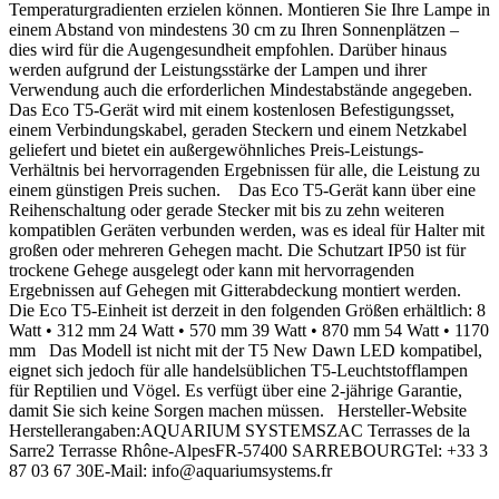
Temperaturgradienten erzielen können. Montieren Sie Ihre Lampe in
einem Abstand von mindestens 30 cm zu Ihren Sonnenplätzen –
dies wird für die Augengesundheit empfohlen. Darüber hinaus
werden aufgrund der Leistungsstärke der Lampen und ihrer
Verwendung auch die erforderlichen Mindestabstände angegeben.
Das Eco T5-Gerät wird mit einem kostenlosen Befestigungsset,
einem Verbindungskabel, geraden Steckern und einem Netzkabel
geliefert und bietet ein außergewöhnliches Preis-Leistungs-
Verhältnis bei hervorragenden Ergebnissen für alle, die Leistung zu
einem günstigen Preis suchen. Das Eco T5-Gerät kann über eine
Reihenschaltung oder gerade Stecker mit bis zu zehn weiteren
kompatiblen Geräten verbunden werden, was es ideal für Halter mit
großen oder mehreren Gehegen macht. Die Schutzart IP50 ist für
trockene Gehege ausgelegt oder kann mit hervorragenden
Ergebnissen auf Gehegen mit Gitterabdeckung montiert werden.
Die Eco T5-Einheit ist derzeit in den folgenden Größen erhältlich: 8
Watt • 312 mm 24 Watt • 570 mm 39 Watt • 870 mm 54 Watt • 1170
mm Das Modell ist nicht mit der T5 New Dawn LED kompatibel,
eignet sich jedoch für alle handelsüblichen T5-Leuchtstofflampen
für Reptilien und Vögel. Es verfügt über eine 2-jährige Garantie,
damit Sie sich keine Sorgen machen müssen. Hersteller-Website
Herstellerangaben:AQUARIUM SYSTEMSZAC Terrasses de la
Sarre2 Terrasse Rhône-AlpesFR-57400 SARREBOURGTel: +33 3
87 03 67 30E-Mail: info@aquariumsystems.fr