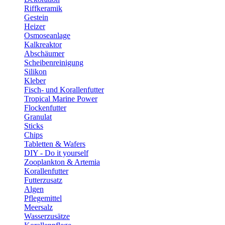
Riffkeramik
Gestein
Heizer
Osmoseanlage
Kalkreaktor
Abschäumer
Scheibenreinigung
Silikon
Kleber
Fisch- und Korallenfutter
Tropical Marine Power
Flockenfutter
Granulat
Sticks
Chips
Tabletten & Wafers
DIY - Do it yourself
Zooplankton & Artemia
Korallenfutter
Futterzusatz
Algen
Pflegemittel
Meersalz
Wasserzusätze