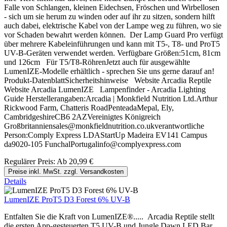
Falle von Schlangen, kleinen Eidechsen, Fröschen und Wirbellosen
- sich um sie herum zu winden oder auf ihr zu sitzen, sondern hilft
auch dabei, elektrische Kabel von der Lampe weg zu führen, wo sie
vor Schaden bewahrt werden können. Der Lamp Guard Pro verfügt
über mehrere Kabeleinführungen und kann mit T5-, T8- und ProT5
UV-B-Geräten verwendet werden. Verfügbare Größen:51cm, 81cm
und 126cm Für T5/T8-RöhrenJetzt auch für ausgewählte
LumenIZE-Modelle erhältlich - sprechen Sie uns gerne darauf an!
Produkt-DatenblattSicherheitshinweise Website Arcadia Reptile
Website Arcadia LumenIZE Lampenfinder - Arcadia Lighting
Guide Herstellerangaben:Arcadia | Monkfield Nutrition Ltd.Arthur
Rickwood Farm, Chatteris RoadPenteadaMepal, Ely,
CambridgeshireCB6 2AZVereinigtes Königreich
Großbritanniensales@monkfieldnutrition.co.ukverantwortliche
Person:Comply Express LDAStartUp Madeira EV141 Campus
da9020-105 FunchalPortugalinfo@complyexpress.com
Regulärer Preis:
Ab
20,99 €
Preise inkl. MwSt. zzgl. Versandkosten
Details
LumenIZE ProT5 D3 Forest 6% UV-B
Entfalten Sie die Kraft von LumenIZE®..... Arcadia Reptile stellt
die ersten App-gesteuerten T5 UV-B und Jungle Dawn LED Bar