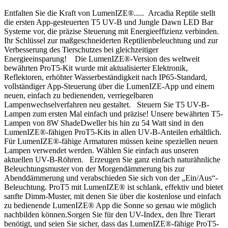
Entfalten Sie die Kraft von LumenIZE®..... Arcadia Reptile stellt
die ersten App-gesteuerten T5 UV-B und Jungle Dawn LED Bar
Systeme vor, die präzise Steuerung mit Energieeffizienz verbinden.
Ihr Schlüssel zur maßgeschneiderten Reptilienbeleuchtung und zur
Verbesserung des Tierschutzes bei gleichzeitiger
Energieeinsparung! Die LumenIZE®-Version des weltweit
bewährten ProT5-Kit wurde mit aktualisierter Elektronik,
Reflektoren, erhöhter Wasserbeständigkeit nach IP65-Standard,
vollständiger App-Steuerung über die LumenIZE-App und einem
neuen, einfach zu bedienenden, verriegelbaren
Lampenwechselverfahren neu gestaltet. Steuern Sie T5 UV-B-
Lampen zum ersten Mal einfach und präzise! Unsere bewährten T5-
Lampen von 8W ShadeDweller bis hin zu 54 Watt sind in den
LumenIZE®-fähigen ProT5-Kits in allen UV-B-Anteilen erhältlich.
Für LumenIZE®-fähige Armaturen müssen keine speziellen neuen
Lampen verwendet werden. Wählen Sie einfach aus unseren
aktuellen UV-B-Röhren. Erzeugen Sie ganz einfach naturähnliche
Beleuchtungsmuster von der Morgendämmerung bis zur
Abenddämmerung und verabschieden Sie sich von der „Ein/Aus“-
Beleuchtung. ProT5 mit LumenIZE® ist schlank, effektiv und bietet
sanfte Dimm-Muster, mit denen Sie über die kostenlose und einfach
zu bedienende LumenIZE® App die Sonne so genau wie möglich
nachbilden können.Sorgen Sie für den UV-Index, den Ihre Tierart
benötigt, und seien Sie sicher, dass das LumenIZE®-fähige ProT5-