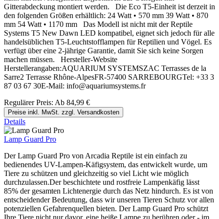
Gitterabdeckung montiert werden. Die Eco T5-Einheit ist derzeit in
den folgenden Größen erhältlich: 24 Watt • 570 mm 39 Watt • 870
mm 54 Watt • 1170 mm Das Modell ist nicht mit der Reptile
Systems T5 New Dawn LED kompatibel, eignet sich jedoch für alle
handelsüblichen T5-Leuchtstofflampen für Reptilien und Vögel. Es
verfügt über eine 2-jährige Garantie, damit Sie sich keine Sorgen
machen müssen. Hersteller-Website
Herstellerangaben:AQUARIUM SYSTEMSZAC Terrasses de la
Sarre2 Terrasse Rhône-AlpesFR-57400 SARREBOURGTel: +33 3
87 03 67 30E-Mail: info@aquariumsystems.fr
Regulärer Preis:
Ab
84,99 €
Preise inkl. MwSt. zzgl. Versandkosten
Details
Lamp Guard Pro
Der Lamp Guard Pro von Arcadia Reptile ist ein einfach zu
bedienendes UV-Lampen-Käfigsystem, das entwickelt wurde, um
Tiere zu schützen und gleichzeitig so viel Licht wie möglich
durchzulassen.Der beschichtete und rostfreie Lampenkäfig lässt
85% der gesamten Lichtenergie durch das Netz hindurch. Es ist von
entscheidender Bedeutung, dass wir unseren Tieren Schutz vor allen
potenziellen Gefahrenquellen bieten. Der Lamp Guard Pro schützt
Ihre Tiere nicht nur davor, eine heiße Lampe zu berühren oder - im