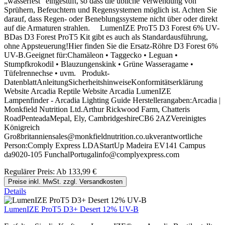
„wasserfest“ eingestuft, so dass die übliche Verwendung von
Sprühern, Befeuchtern und Regensystemen möglich ist. Achten Sie
darauf, dass Regen- oder Beneblungssysteme nicht über oder direkt
auf die Armaturen strahlen. LumenIZE ProT5 D3 Forest 6% UV-
BDas D3 Forest ProT5 Kit gibt es auch als Standardausführung,
ohne Appsteuerung!Hier finden Sie die Ersatz-Röhre D3 Forest 6%
UV-B.Geeignet für:Chamäleon • Taggecko • Leguan •
Stumpfkrokodil • Blauzungenskink • Grüne Wasseragame •
Tüfelrennechse • uvm. Produkt-
DatenblattAnleitungSicherheitshinweiseKonformitätserklärung
Website Arcadia Reptile Website Arcadia LumenIZE
Lampenfinder - Arcadia Lighting Guide Herstellerangaben:Arcadia |
Monkfield Nutrition Ltd.Arthur Rickwood Farm, Chatteris
RoadPenteadaMepal, Ely, CambridgeshireCB6 2AZVereinigtes
Königreich
Großbritanniensales@monkfieldnutrition.co.ukverantwortliche
Person:Comply Express LDAStartUp Madeira EV141 Campus
da9020-105 FunchalPortugalinfo@complyexpress.com
Regulärer Preis:
Ab
133,99 €
Preise inkl. MwSt. zzgl. Versandkosten
Details
LumenIZE ProT5 D3+ Desert 12% UV-B