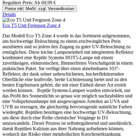
Regulärer Preis:
Ab
69,99 €
Preise inkl. MwSt. zzgl. Versandkosten
Details
Eco T5 Unit Ferguson Zone 4
Das Modell Eco T5 Zone 4 wurde in das Sortiment aufgenommen,
um hochwertige Beleuchtung zu einem erschwinglichen Preis
anzubieten und so jedem den Zugang zu guter UV-Beleuchtung zu
ermöglichen. Diese leichte Lampeneinheit mit integriertem Reflektor
kombiniert eine Reptile Systems HOT5-Lampe mit einem
zuverlässigen, elektronischen, flimmerfreien Vorschaltgerät in einem
praktischen Paket. Sie verfügt über einen abnehmbaren 103°-
Reflektor, der dank seiner unbeschichteten, hochreflektierenden
Oberfläche eine kraftvolle, breite Lichtstreuung bietet und zu den
besten Ergebnissen gehört, die mit einer Einheit dieser Art erzielt
werden können. Reptile Systems-Lampen wurden entwickelt, um
das Profil des Sonnenlichts so genau wie möglich nachzubilden und
eine Vollspektrumlampe mit ausgewogenen Anteilen an UVA und
UVB zu erzeugen, die gleichzeitig hervorragende natürliche Farben
wiedergibt. Reptilien benötigen eine hochwertige UV-Beleuchtung,
um diese durch eine Reihe chemischer Vorgänge in D3
umzuwandeln. Dieser Prozess ist selbstregulierend und unerlässlich,
damit Reptilien Kalzium aus ihrer Nahrung aufnehmen können,
wodurch das Risiko einer metabolischen Knochenerkrankung