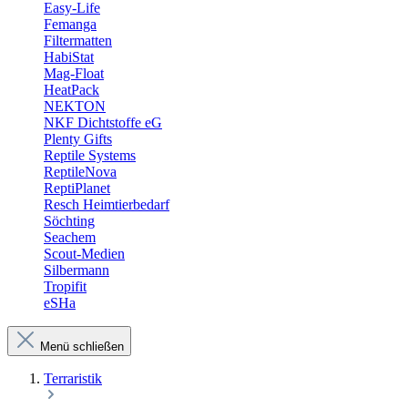
Easy-Life
Femanga
Filtermatten
HabiStat
Mag-Float
HeatPack
NEKTON
NKF Dichtstoffe eG
Plenty Gifts
Reptile Systems
ReptileNova
ReptiPlanet
Resch Heimtierbedarf
Söchting
Seachem
Scout-Medien
Silbermann
Tropifit
eSHa
Menü schließen
Terraristik