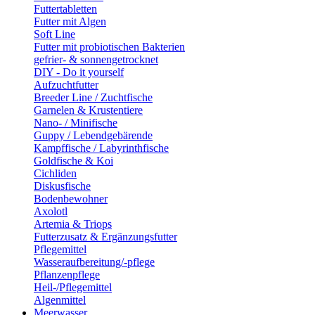
Futtertabletten
Futter mit Algen
Soft Line
Futter mit probiotischen Bakterien
gefrier- & sonnengetrocknet
DIY - Do it yourself
Aufzuchtfutter
Breeder Line / Zuchtfische
Garnelen & Krustentiere
Nano- / Minifische
Guppy / Lebendgebärende
Kampffische / Labyrinthfische
Goldfische & Koi
Cichliden
Diskusfische
Bodenbewohner
Axolotl
Artemia & Triops
Futterzusatz & Ergänzungsfutter
Pflegemittel
Wasseraufbereitung/-pflege
Pflanzenpflege
Heil-/Pflegemittel
Algenmittel
Meerwasser