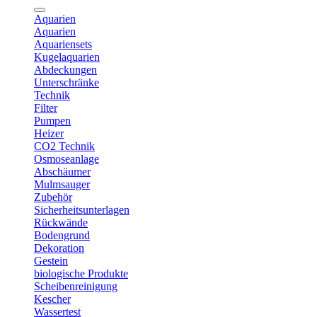
Aquarien
Aquarien
Aquariensets
Kugelaquarien
Abdeckungen
Unterschränke
Technik
Filter
Pumpen
Heizer
CO2 Technik
Osmoseanlage
Abschäumer
Mulmsauger
Zubehör
Sicherheitsunterlagen
Rückwände
Bodengrund
Dekoration
Gestein
biologische Produkte
Scheibenreinigung
Kescher
Wassertest