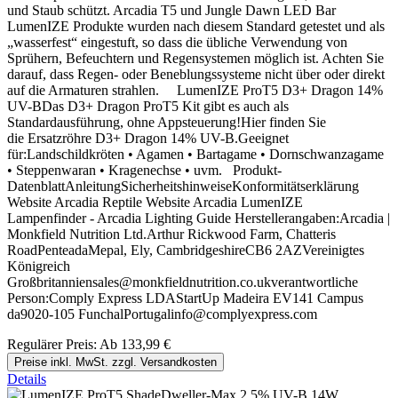
und Staub schützt. Arcadia T5 und Jungle Dawn LED Bar
LumenIZE Produkte wurden nach diesem Standard getestet und als
„wasserfest“ eingestuft, so dass die übliche Verwendung von
Sprühern, Befeuchtern und Regensystemen möglich ist. Achten Sie
darauf, dass Regen- oder Beneblungssysteme nicht über oder direkt
auf die Armaturen strahlen. LumenIZE ProT5 D3+ Dragon 14%
UV-BDas D3+ Dragon ProT5 Kit gibt es auch als
Standardausführung, ohne Appsteuerung!Hier finden Sie
die Ersatzröhre D3+ Dragon 14% UV-B.Geeignet
für:Landschildkröten • Agamen • Bartagame • Dornschwanzagame
• Steppenwaran • Kragenechse • uvm. Produkt-
DatenblattAnleitungSicherheitshinweiseKonformitätserklärung
Website Arcadia Reptile Website Arcadia LumenIZE
Lampenfinder - Arcadia Lighting Guide Herstellerangaben:Arcadia |
Monkfield Nutrition Ltd.Arthur Rickwood Farm, Chatteris
RoadPenteadaMepal, Ely, CambridgeshireCB6 2AZVereinigtes
Königreich
Großbritanniensales@monkfieldnutrition.co.ukverantwortliche
Person:Comply Express LDAStartUp Madeira EV141 Campus
da9020-105 FunchalPortugalinfo@complyexpress.com
Regulärer Preis:
Ab
133,99 €
Preise inkl. MwSt. zzgl. Versandkosten
Details