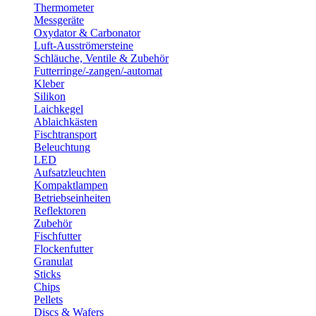
Thermometer
Messgeräte
Oxydator & Carbonator
Luft-Ausströmersteine
Schläuche, Ventile & Zubehör
Futterringe/-zangen/-automat
Kleber
Silikon
Laichkegel
Ablaichkästen
Fischtransport
Beleuchtung
LED
Aufsatzleuchten
Kompaktlampen
Betriebseinheiten
Reflektoren
Zubehör
Fischfutter
Flockenfutter
Granulat
Sticks
Chips
Pellets
Discs & Wafers