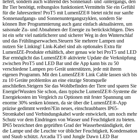
liefert, sondern auch während des Sonnenauf- und -untergangs, den
Ihr Tier benötigt, reibungslos funktioniert.Vermitteln Sie ein Gefühl
für die Jahreszeiten! ProT5 mit LumenIZE® bietet nicht nur sanfte
Sonnenaufgangs- und Sonnenuntergangszyklen, sondern Sie
können Ihre Programmierung auch ganz einfach aktualisieren, um
saisonale Zu- und Abnahmen der Energie zu berücksichtigen. Dies
ist ein sehr viel natürlicherer und sicherer Weg in den Winterschlaf
und das Frühlingserwachen.Steuern Sie mehrere Lampen und
nutzen Sie Linking! Link-Kabel sind als optionales Extra für
LumenIZE-Produkte erhältlich, aber genau wie bei ProT5 und LED
Bar ermöglicht das LumenIZE® aktivierte Update die Verknüpfung
zwischen ProT5 und LED Bar und die App kann bis zu 50
verschiedene Lampen pro Gerät unterstützen, jede mit ihrem
eigenen Programm. Mit den LumenIZE® Link Cable lassen sich bis
zu 10 Geräte problemlos an eine einzige Stromquelle
anschließen.Steigern Sie das Wohlbefinden der Tiere und sparen Sie
Energie!Wussten Sie schon, dass typische LumenIZE®-Systeme die
Energiekosten im Vergleich zu Optionen mit fester Spannung um
enorme 30% senken können, da sie über die LumenIZE®-App
präzise gedimmt werden?Ein neues, einschraubbares IP65-
Stromkabel und Verbindungskabel wurde entwickelt, um noch mehr
Schutz vor dem Eindringen von Wasser und Feuchtigkeit zu bieten.
IP65 bezeichnet den geprüften Grad der Wasserbeständigkeit, der
die Lampe und die Leuchte vor üblicher Feuchtigkeit, Kondensation
und Staub schützt. Arcadia T5 und Jungle Dawn LED Bar