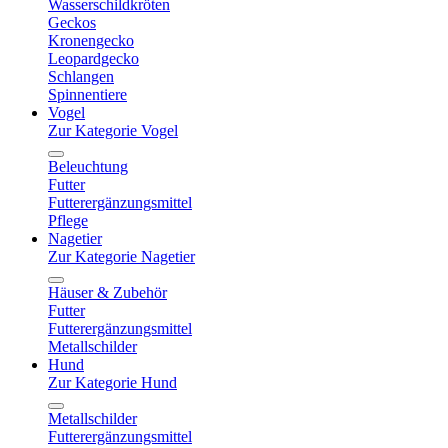
Wasserschildkröten
Geckos
Kronengecko
Leopardgecko
Schlangen
Spinnentiere
Vogel
Zur Kategorie Vogel
Beleuchtung
Futter
Futterergänzungsmittel
Pflege
Nagetier
Zur Kategorie Nagetier
Häuser & Zubehör
Futter
Futterergänzungsmittel
Metallschilder
Hund
Zur Kategorie Hund
Metallschilder
Futterergänzungsmittel