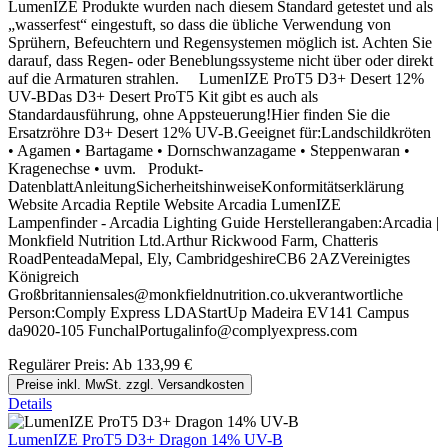
LumenIZE Produkte wurden nach diesem Standard getestet und als
„wasserfest“ eingestuft, so dass die übliche Verwendung von
Sprühern, Befeuchtern und Regensystemen möglich ist. Achten Sie
darauf, dass Regen- oder Beneblungssysteme nicht über oder direkt
auf die Armaturen strahlen. LumenIZE ProT5 D3+ Desert 12%
UV-BDas D3+ Desert ProT5 Kit gibt es auch als
Standardausführung, ohne Appsteuerung!Hier finden Sie die
Ersatzröhre D3+ Desert 12% UV-B.Geeignet für:Landschildkröten
• Agamen • Bartagame • Dornschwanzagame • Steppenwaran •
Kragenechse • uvm. Produkt-
DatenblattAnleitungSicherheitshinweiseKonformitätserklärung
Website Arcadia Reptile Website Arcadia LumenIZE
Lampenfinder - Arcadia Lighting Guide Herstellerangaben:Arcadia |
Monkfield Nutrition Ltd.Arthur Rickwood Farm, Chatteris
RoadPenteadaMepal, Ely, CambridgeshireCB6 2AZVereinigtes
Königreich
Großbritanniensales@monkfieldnutrition.co.ukverantwortliche
Person:Comply Express LDAStartUp Madeira EV141 Campus
da9020-105 FunchalPortugalinfo@complyexpress.com
Regulärer Preis:
Ab
133,99 €
Preise inkl. MwSt. zzgl. Versandkosten
Details
LumenIZE ProT5 D3+ Dragon 14% UV-B