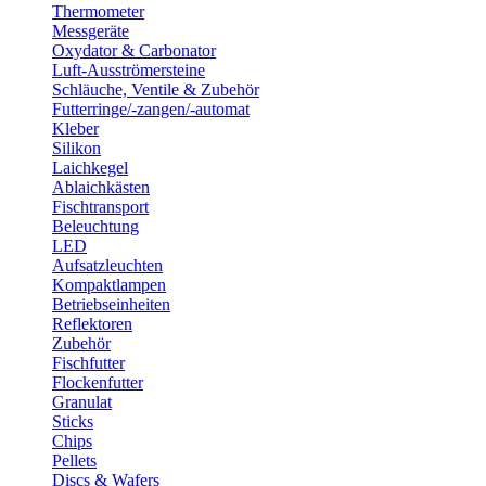
Thermometer
Messgeräte
Oxydator & Carbonator
Luft-Ausströmersteine
Schläuche, Ventile & Zubehör
Futterringe/-zangen/-automat
Kleber
Silikon
Laichkegel
Ablaichkästen
Fischtransport
Beleuchtung
LED
Aufsatzleuchten
Kompaktlampen
Betriebseinheiten
Reflektoren
Zubehör
Fischfutter
Flockenfutter
Granulat
Sticks
Chips
Pellets
Discs & Wafers