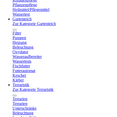
Korallenpflege
Pflanzenpflege
Heilmittel/Pflegemittel
Wassertest
Gartenteich
Zur Kategorie Gartenteich
Filter
Pumpen
Heizung
Beleuchtung
Oxydator
Wasseraufbereiter
Wassertests
Fischfutter
Futterautomat
Kescher
Kleber
Terraristik
Zur Kategorie Terraristik
Terrarien
Terrarien
Unterschränke
Beleuchtung