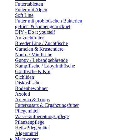
Futtertabletten
Futter mit Algen
Soft Line
Futter mit probiotischen Bakterien
gefrier- & sonnengetrocknet
DIY - Do it yourself
Aufzuchtfutter
Breeder Line / Zuchtfische
Garnelen & Krustentiere
Nano- / Minifische
Guppy / Lebendgebärende
Kampffische / Labyrinthfische
Goldfische & Koi
Cichliden
Diskusfische
Bodenbewohner
Axolotl
Artemia & Triops
Futterzusatz & Ergänzungsfutter
Pflegemittel
Wasseraufbereitung/-pflege
Pflanzenpflege
Heil-/Pflegemittel
Algenmittel
Meerwasser