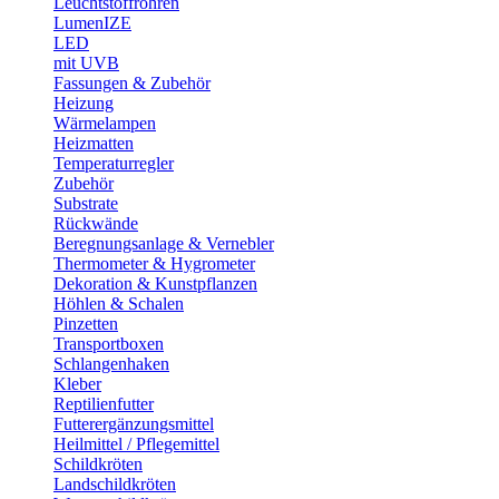
Leuchtstoffröhren
LumenIZE
LED
mit UVB
Fassungen & Zubehör
Heizung
Wärmelampen
Heizmatten
Temperaturregler
Zubehör
Substrate
Rückwände
Beregnungsanlage & Vernebler
Thermometer & Hygrometer
Dekoration & Kunstpflanzen
Höhlen & Schalen
Pinzetten
Transportboxen
Schlangenhaken
Kleber
Reptilienfutter
Futterergänzungsmittel
Heilmittel / Pflegemittel
Schildkröten
Landschildkröten