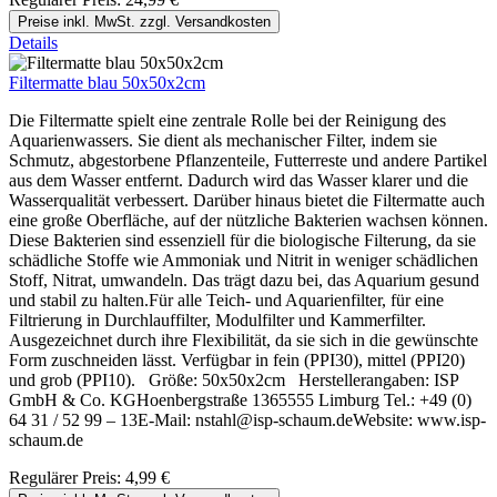
Preise inkl. MwSt. zzgl. Versandkosten
Details
Filtermatte blau 50x50x2cm
Die Filtermatte spielt eine zentrale Rolle bei der Reinigung des
Aquarienwassers. Sie dient als mechanischer Filter, indem sie
Schmutz, abgestorbene Pflanzenteile, Futterreste und andere Partikel
aus dem Wasser entfernt. Dadurch wird das Wasser klarer und die
Wasserqualität verbessert. Darüber hinaus bietet die Filtermatte auch
eine große Oberfläche, auf der nützliche Bakterien wachsen können.
Diese Bakterien sind essenziell für die biologische Filterung, da sie
schädliche Stoffe wie Ammoniak und Nitrit in weniger schädlichen
Stoff, Nitrat, umwandeln. Das trägt dazu bei, das Aquarium gesund
und stabil zu halten.Für alle Teich- und Aquarienfilter, für eine
Filtrierung in Durchlauffilter, Modulfilter und Kammerfilter.
Ausgezeichnet durch ihre Flexibilität, da sie sich in die gewünschte
Form zuschneiden lässt. Verfügbar in fein (PPI30), mittel (PPI20)
und grob (PPI10). Größe: 50x50x2cm Herstellerangaben: ISP
GmbH & Co. KGHoenbergstraße 1365555 Limburg Tel.: +49 (0)
64 31 / 52 99 – 13E-Mail: nstahl@isp-schaum.deWebsite: www.isp-
schaum.de
Regulärer Preis:
4,99 €