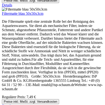
Preise inkl. MwSt. zzgl. Versandkosten
Details
Filtermatte blau 50x50x3cm
Die Filtermatte spielt eine zentrale Rolle bei der Reinigung des
Aquarienwassers. Sie dient als mechanischer Filter, indem sie
Schmutz, abgestorbene Pflanzenteile, Futterreste und andere Partikel
aus dem Wasser entfernt. Dadurch wird das Wasser klarer und die
Wasserqualität verbessert. Darüber hinaus bietet die Filtermatte auch
eine große Oberfläche, auf der nützliche Bakterien wachsen können.
Diese Bakterien sind essenziell für die biologische Filterung, da sie
schädliche Stoffe wie Ammoniak und Nitrit in weniger schädlichen
Stoff, Nitrat, umwandeln. Das trägt dazu bei, das Aquarium gesund
und stabil zu halten.Für alle Teich- und Aquarienfilter, für eine
Filtrierung in Durchlauffilter, Modulfilter und Kammerfilter.
Ausgezeichnet durch ihre Flexibilität, da sie sich in die gewünschte
Form zuschneiden lässt. Verfügbar in fein (PPI30), mittel (PPI20)
und grob (PPI10). Größe: 50x50x3cm Herstellerangaben: ISP
GmbH & Co. KGHoenbergstraße 1365555 Limburg Tel.: +49 (0)
64 31 / 52 99 – 13E-Mail: nstahl@isp-schaum.deWebsite: www.isp-
schaum.de
Regulärer Preis:
7,49 €
Preise inkl. MwSt. zzgl. Versandkosten