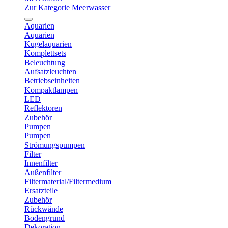
Zur Kategorie Meerwasser
Aquarien
Aquarien
Kugelaquarien
Komplettsets
Beleuchtung
Aufsatzleuchten
Betriebseinheiten
Kompaktlampen
LED
Reflektoren
Zubehör
Pumpen
Pumpen
Strömungspumpen
Filter
Innenfilter
Außenfilter
Filtermaterial/Filtermedium
Ersatzteile
Zubehör
Rückwände
Bodengrund
Dekoration