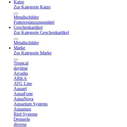
Katze
Zur Kategorie Katze
Metallschilder
Futterergänzungsmittel
Geschenkartikel
Zur Kategorie Geschenkartikel
Metallschilder
Marke
Zur Kategorie Marke
Tropical
daytime
Arcadia
ARKA
ATG Line
Aquael
AquaForte
AquaNova
Aquarium Systems
Aquamax
Bird Systems
Dennerle
diversa