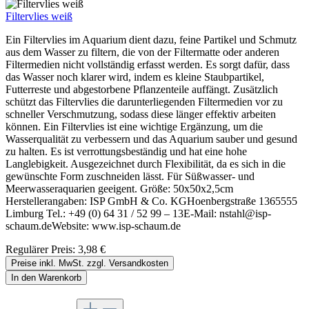
Filtervlies weiß
Ein Filtervlies im Aquarium dient dazu, feine Partikel und Schmutz
aus dem Wasser zu filtern, die von der Filtermatte oder anderen
Filtermedien nicht vollständig erfasst werden. Es sorgt dafür, dass
das Wasser noch klarer wird, indem es kleine Staubpartikel,
Futterreste und abgestorbene Pflanzenteile auffängt. Zusätzlich
schützt das Filtervlies die darunterliegenden Filtermedien vor zu
schneller Verschmutzung, sodass diese länger effektiv arbeiten
können. Ein Filtervlies ist eine wichtige Ergänzung, um die
Wasserqualität zu verbessern und das Aquarium sauber und gesund
zu halten. Es ist verrottungsbeständig und hat eine hohe
Langlebigkeit. Ausgezeichnet durch Flexibilität, da es sich in die
gewünschte Form zuschneiden lässt. Für Süßwasser- und
Meerwasseraquarien geeigent. Größe: 50x50x2,5cm
Herstellerangaben: ISP GmbH & Co. KGHoenbergstraße 1365555
Limburg Tel.: +49 (0) 64 31 / 52 99 – 13E-Mail: nstahl@isp-
schaum.deWebsite: www.isp-schaum.de
Regulärer Preis:
3,98 €
Preise inkl. MwSt. zzgl. Versandkosten
In den Warenkorb