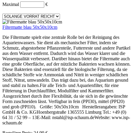
Maximal
€
Filtermatte blau 50x50x10cm
Die Filtermatte spielt eine zentrale Rolle bei der Reinigung des
Aquarienwassers. Sie dient als mechanischer Filter, indem sie
Schmutz, abgestorbene Pflanzenteile, Futterreste und andere Partikel
aus dem Wasser entfernt. Dadurch wird das Wasser klarer und die
Wasserqualität verbessert. Darüber hinaus bietet die Filtermatte auch
eine große Oberfläche, auf der nützliche Bakterien wachsen können.
Diese Bakterien sind essenziell für die biologische Filterung, da sie
schädliche Stoffe wie Ammoniak und Nitrit in weniger schädlichen
Stoff, Nitrat, umwandeln. Das trägt dazu bei, das Aquarium gesund
und stabil zu halten.Für alle Teich- und Aquarienfilter, für eine
Filtrierung in Durchlauffilter, Modulfilter und Kammerfilter.
Ausgezeichnet durch ihre Flexibilität, da sie sich in die gewünschte
Form zuschneiden lässt. Verfügbar in fein (PPI30), mittel (PPI20)
und grob (PPI10). Größe: 50x50x10cm Herstellerangaben: ISP
GmbH & Co. KGHoenbergstraße 1365555 Limburg Tel.: +49 (0)
64 31 / 52 99 – 13E-Mail: nstahl@isp-schaum.deWebsite: www.isp-
schaum.de
Regulärer Preis:
24,99 €