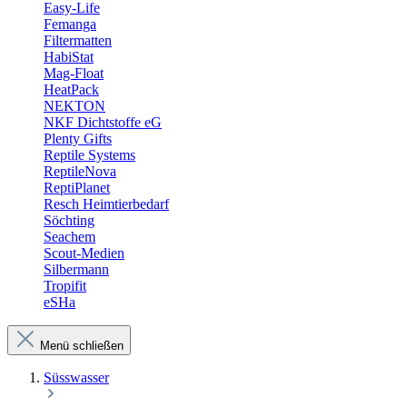
Easy-Life
Femanga
Filtermatten
HabiStat
Mag-Float
HeatPack
NEKTON
NKF Dichtstoffe eG
Plenty Gifts
Reptile Systems
ReptileNova
ReptiPlanet
Resch Heimtierbedarf
Söchting
Seachem
Scout-Medien
Silbermann
Tropifit
eSHa
Menü schließen
Süsswasser