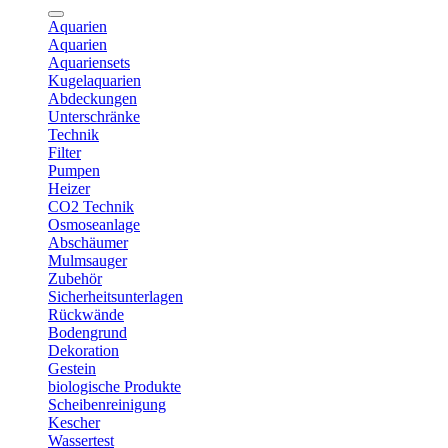
Aquarien
Aquarien
Aquariensets
Kugelaquarien
Abdeckungen
Unterschränke
Technik
Filter
Pumpen
Heizer
CO2 Technik
Osmoseanlage
Abschäumer
Mulmsauger
Zubehör
Sicherheitsunterlagen
Rückwände
Bodengrund
Dekoration
Gestein
biologische Produkte
Scheibenreinigung
Kescher
Wassertest