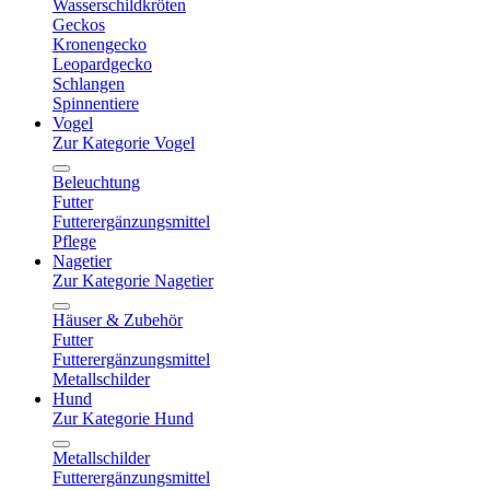
Wasserschildkröten
Geckos
Kronengecko
Leopardgecko
Schlangen
Spinnentiere
Vogel
Zur Kategorie Vogel
Beleuchtung
Futter
Futterergänzungsmittel
Pflege
Nagetier
Zur Kategorie Nagetier
Häuser & Zubehör
Futter
Futterergänzungsmittel
Metallschilder
Hund
Zur Kategorie Hund
Metallschilder
Futterergänzungsmittel