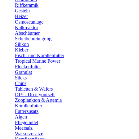
Riffkeramik
Gestein
Heizer
Osmoseanlage
Kalkreaktor
Abschäumer
Scheibenreinigung
Silikon
Kleber
Fisch- und Korallenfutter
Tropical Marine Power
Flockenfutter
Granulat
Sticks
Chips
Tabletten & Wafers
DIY - Do it yourself
Zooplankton & Artemia
Korallenfutter
Futterzusatz
Algen
Pflegemittel
Meersalz
Wasserzusätze