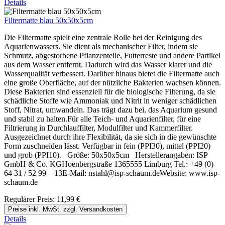
Details
Filtermatte blau 50x50x5cm
Die Filtermatte spielt eine zentrale Rolle bei der Reinigung des
Aquarienwassers. Sie dient als mechanischer Filter, indem sie
Schmutz, abgestorbene Pflanzenteile, Futterreste und andere Partikel
aus dem Wasser entfernt. Dadurch wird das Wasser klarer und die
Wasserqualität verbessert. Darüber hinaus bietet die Filtermatte auch
eine große Oberfläche, auf der nützliche Bakterien wachsen können.
Diese Bakterien sind essenziell für die biologische Filterung, da sie
schädliche Stoffe wie Ammoniak und Nitrit in weniger schädlichen
Stoff, Nitrat, umwandeln. Das trägt dazu bei, das Aquarium gesund
und stabil zu halten.Für alle Teich- und Aquarienfilter, für eine
Filtrierung in Durchlauffilter, Modulfilter und Kammerfilter.
Ausgezeichnet durch ihre Flexibilität, da sie sich in die gewünschte
Form zuschneiden lässt. Verfügbar in fein (PPI30), mittel (PPI20)
und grob (PPI10). Größe: 50x50x5cm Herstellerangaben: ISP
GmbH & Co. KGHoenbergstraße 1365555 Limburg Tel.: +49 (0)
64 31 / 52 99 – 13E-Mail: nstahl@isp-schaum.deWebsite: www.isp-
schaum.de
Regulärer Preis:
11,99 €
Preise inkl. MwSt. zzgl. Versandkosten
Details