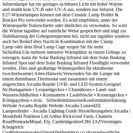
Infrarotlampe hat ein geringes sichtbares Licht mit hoher Wärme
und strahlt kein UV-B oder UV-A aus, sondern nur Infrarot. Die
E27-Wärmelampen können mit dem Ceramic Lamp Holder &
Bracket Pro verwendet werden. Es wird empfohlen, unter der
Wärmequelle Naturschiefer oder ähnliches zu verwenden. So wird
die Wärme tagsüber auf natürliche Weise gespeichert und trägt zur
Stabilisierung der Gehegetemperatur bei, nicht nur tagsüber sondern
auch bei Bedarf über Nacht.In Kombination mit der Clamp
Lamp oder dem Heat Lamp Cage sorgen Sie für mehr
Sicherheit.Um mehrere intensive Wärmplätze in einem Gehege zu
erzeugen, kann die Solar Basking Infrared mit dem Solar Basking
Infrared Spot und dem Solar Basking Infrared Floodlight verwendet
werden. Dies sind großartige Wärmequellen für ektotherme
(wechselwarme) Arten.Hinweis:Verwenden Sie die Lampe mit
einem dimmbaren Thermostat und zusammen mit einem
artgerechten Arcadia Reptile UVB- und LED-System.Geeignet
für:Bartagamen • Leopardgeckos • Chamäleons • Land- und
Wasserschildkröten • Kornnattern • Laubfrösche • Kronengeckos •
Königspython • uvm. SicherheitshinweiseKonformitätserklärung
Website Arcadia Reptile Website Arcadia LumenIZE
Lampenfinder - Arcadia Lighting Guide Herstellerangaben:Arcadia |
Monkfield Nutrition Ltd.Arthur Rickwood Farm, Chatteris
RoadPenteadaMepal, Ely, CambridgeshireCB6 2AZVereinigtes
Königreich
Großbritanniensales@monkfieldnutrition.co.ukverantwortliche