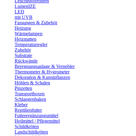
Leuchtstoffröhren
LumenIZE
LED
mit UVB
Fassungen & Zubehör
Heizung
Wärmelampen
Heizmatten
Temperaturregler
Zubehör
Substrate
Rückwände
Beregnungsanlage & Vernebler
Thermometer & Hygrometer
Dekoration & Kunstpflanzen
Höhlen & Schalen
Pinzetten
Transportboxen
Schlangenhaken
Kleber
Reptilienfutter
Futterergänzungsmittel
Heilmittel / Pflegemittel
Schildkröten
Landschildkröten