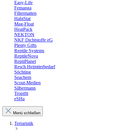
Easy-Life
Femanga
Filtermatten
HabiStat
Mag-Float
HeatPack
NEKTON
NKF Dichtstoffe eG
Plenty Gifts
Reptile Systems
ReptileNova
ReptiPlanet
Resch Heimtierbedarf
Söchting
Seachem
Scout-Medien
Silbermann
Tropifit
eSHa
Menü schließen
Terraristik