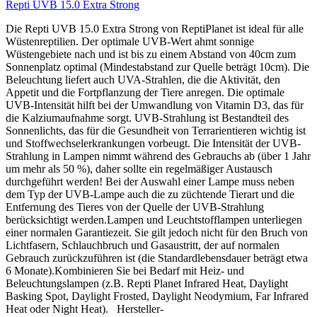
Repti UVB 15.0 Extra Strong
Die Repti UVB 15.0 Extra Strong von ReptiPlanet ist ideal für alle
Wüstenreptilien. Der optimale UVB-Wert ahmt sonnige
Wüstengebiete nach und ist bis zu einem Abstand von 40cm zum
Sonnenplatz optimal (Mindestabstand zur Quelle beträgt 10cm). Die
Beleuchtung liefert auch UVA-Strahlen, die die Aktivität, den
Appetit und die Fortpflanzung der Tiere anregen. Die optimale
UVB-Intensität hilft bei der Umwandlung von Vitamin D3, das für
die Kalziumaufnahme sorgt. UVB-Strahlung ist Bestandteil des
Sonnenlichts, das für die Gesundheit von Terrarientieren wichtig ist
und Stoffwechselerkrankungen vorbeugt. Die Intensität der UVB-
Strahlung in Lampen nimmt während des Gebrauchs ab (über 1 Jahr
um mehr als 50 %), daher sollte ein regelmäßiger Austausch
durchgeführt werden! Bei der Auswahl einer Lampe muss neben
dem Typ der UVB-Lampe auch die zu züchtende Tierart und die
Entfernung des Tieres von der Quelle der UVB-Strahlung
berücksichtigt werden.Lampen und Leuchtstofflampen unterliegen
einer normalen Garantiezeit. Sie gilt jedoch nicht für den Bruch von
Lichtfasern, Schlauchbruch und Gasaustritt, der auf normalen
Gebrauch zurückzuführen ist (die Standardlebensdauer beträgt etwa
6 Monate).Kombinieren Sie bei Bedarf mit Heiz- und
Beleuchtungslampen (z.B. Repti Planet Infrared Heat, Daylight
Basking Spot, Daylight Frosted, Daylight Neodymium, Far Infrared
Heat oder Night Heat). Hersteller-