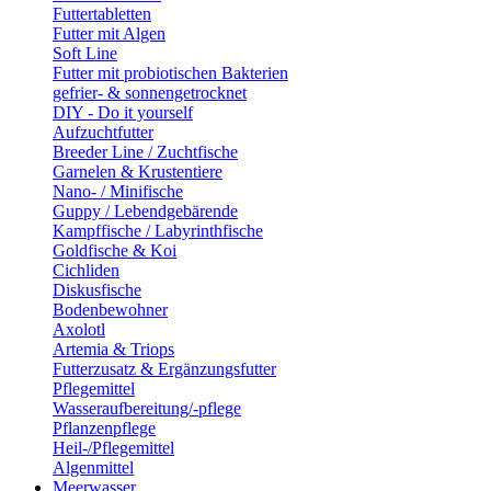
Futtertabletten
Futter mit Algen
Soft Line
Futter mit probiotischen Bakterien
gefrier- & sonnengetrocknet
DIY - Do it yourself
Aufzuchtfutter
Breeder Line / Zuchtfische
Garnelen & Krustentiere
Nano- / Minifische
Guppy / Lebendgebärende
Kampffische / Labyrinthfische
Goldfische & Koi
Cichliden
Diskusfische
Bodenbewohner
Axolotl
Artemia & Triops
Futterzusatz & Ergänzungsfutter
Pflegemittel
Wasseraufbereitung/-pflege
Pflanzenpflege
Heil-/Pflegemittel
Algenmittel
Meerwasser