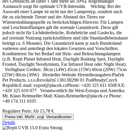
des Gebrauchs ab (über 1 Jahr mehr als 50%). Regelmäßiger
Austausch sorgt für optimale UVB-Intensität. Wichtig: Bei der
Auswahl einer Lampe ist nicht nur der Lampentyp, sondern auch
die zu züchtende Tierart und der Abstand des Tieres zur
Wärmestrahlungsquelle zu berücksichtigen.Hinweis: Für Lampen
und Leuchtstofflampen gilt die normale Garantiezeit. Diese gilt
jedoch nicht für Lichtleiterbrüche, Rohrbrüche und Gaslecks, die
auf normale Nutzung zurückzuführen sind (die Standardlebensdauer
beträgt ca. 6 Monate). Die Garantiezeit kann je nach Bundesland
variieren und unterliegt den lokalen Gesetzen und Vorschriften.
Kombinieren Sie bei Bedarf mit Heiz- und Beleuchtungslampen
(z.B. Repti Planet Infrared Heat, Daylight Basking Spot, Daylight
Frosted, Daylight Neodymium, Far Infrared Heat oder Night Heat).
Verfügbare Größen: 38cm (14W) 45cm (15W) 60cm (20W) 75cm
(25W) 90cm (30W) Hersteller-Website Herstellerangaben:Plaček
Pet Products, s.r.o.Revoluční 1381/III290 01 PoděbradyCzech
RepublicE-mail: export@placek.czPhone: +420 325 611 650FAX:
+420 325 610 077 Verantwortlich für West-Europa und Amerika:
Mr. Klaus Reimueller Mail: Klaus.Reimueller@placek.cz Phone:
+49 174 311 0105
Regulärer Preis:
Ab
15,78 €
Preise inkl. MwSt. zzgl. Versandkosten
Details