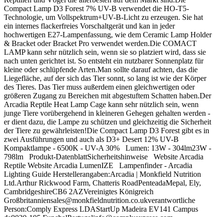
Compact Lamp D3 Forest 7% UV-B verwendet die HO-T5-
Technologie, um Vollspektrum+UV-B-Licht zu erzeugen. Sie hat
ein internes flackerfreies Vorschaltgerät und kan in jeder
hochwertigen E27-Lampenfassung, wie dem Ceramic Lamp Holder
& Bracket oder Bracket Pro verwendet werden.Die COMACT
LAMP kann sehr nützlich sein, wenn sie so platziert wird, dass sie
nach unten gerichtet ist. So entsteht ein nutzbarer Sonnenplatz für
kleine oder schlüpfende Arten.Man sollte darauf achten, das die
Liegefläche, auf der sich das Tier sonnt, so lang ist wie der Körper
des Tieres. Das Tier muss außerdem einen gleichwertigen oder
größeren Zugang zu Bereichen mit abgestuftem Schatten haben.Der
Arcadia Reptile Heat Lamp Cage kann sehr nützlich sein, wenn
junge Tiere vorübergehend in kleineren Gehegen gehalten werden -
er dient dazu, die Lampe zu schützen und gleichzeitig die Sicherheit
der Tiere zu gewährleisten!Die Compact Lamp D3 Forest gibt es in
zwei Ausführungen und auch als D3+ Desert 12% UV-B
Kompaktlampe - 6500K - UV-A 30% Lumen: 13W - 304lm23W -
798lm Produkt-DatenblattSicherheitshinweise Website Arcadia
Reptile Website Arcadia LumenIZE Lampenfinder - Arcadia
Lighting Guide Herstellerangaben:Arcadia | Monkfield Nutrition
Ltd.Arthur Rickwood Farm, Chatteris RoadPenteadaMepal, Ely,
CambridgeshireCB6 2AZVereinigtes Königreich
Großbritanniensales@monkfieldnutrition.co.ukverantwortliche
Person:Comply Express LDAStartUp Madeira EV141 Campus