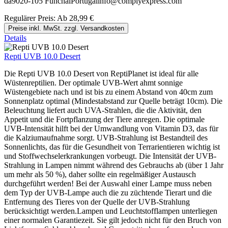
da9020-105 FunchalPortugalinfo@complyexpress.com
Regulärer Preis:
Ab
28,99 €
Preise inkl. MwSt. zzgl. Versandkosten
Details
Repti UVB 10.0 Desert
Die Repti UVB 10.0 Desert von ReptiPlanet ist ideal für alle
Wüstenreptilien. Der optimale UVB-Wert ahmt sonnige
Wüstengebiete nach und ist bis zu einem Abstand von 40cm zum
Sonnenplatz optimal (Mindestabstand zur Quelle beträgt 10cm). Die
Beleuchtung liefert auch UVA-Strahlen, die die Aktivität, den
Appetit und die Fortpflanzung der Tiere anregen. Die optimale
UVB-Intensität hilft bei der Umwandlung von Vitamin D3, das für
die Kalziumaufnahme sorgt. UVB-Strahlung ist Bestandteil des
Sonnenlichts, das für die Gesundheit von Terrarientieren wichtig ist
und Stoffwechselerkrankungen vorbeugt. Die Intensität der UVB-
Strahlung in Lampen nimmt während des Gebrauchs ab (über 1 Jahr
um mehr als 50 %), daher sollte ein regelmäßiger Austausch
durchgeführt werden! Bei der Auswahl einer Lampe muss neben
dem Typ der UVB-Lampe auch die zu züchtende Tierart und die
Entfernung des Tieres von der Quelle der UVB-Strahlung
berücksichtigt werden.Lampen und Leuchtstofflampen unterliegen
einer normalen Garantiezeit. Sie gilt jedoch nicht für den Bruch von