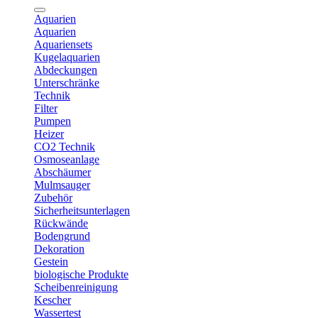
Aquarien
Aquarien
Aquariensets
Kugelaquarien
Abdeckungen
Unterschränke
Technik
Filter
Pumpen
Heizer
CO2 Technik
Osmoseanlage
Abschäumer
Mulmsauger
Zubehör
Sicherheitsunterlagen
Rückwände
Bodengrund
Dekoration
Gestein
biologische Produkte
Scheibenreinigung
Kescher
Wassertest