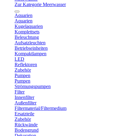
Zur Kategorie Meerwasser
Aquarien
Aquarien
Kugelaquarien
Komplettsets
Beleuchtung
Aufsatzleuchten
Betriebseinheiten
Kompaktlampen
LED
Reflektoren
Zubehör
Pumpen
Pumpen
Strömungspumpen
Filter
Innenfilter
Außenfilter
Filtermaterial/Filtermedium
Ersatzteile
Zubehör
Rückwände
Bodengrund
Dekoration