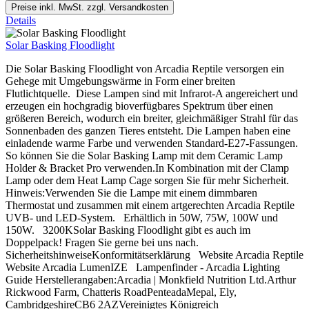
Preise inkl. MwSt. zzgl. Versandkosten
Details
Solar Basking Floodlight
Die Solar Basking Floodlight von Arcadia Reptile versorgen ein
Gehege mit Umgebungswärme in Form einer breiten
Flutlichtquelle. Diese Lampen sind mit Infrarot-A angereichert und
erzeugen ein hochgradig bioverfügbares Spektrum über einen
größeren Bereich, wodurch ein breiter, gleichmäßiger Strahl für das
Sonnenbaden des ganzen Tieres entsteht. Die Lampen haben eine
einladende warme Farbe und verwenden Standard-E27-Fassungen.
So können Sie die Solar Basking Lamp mit dem Ceramic Lamp
Holder & Bracket Pro verwenden.In Kombination mit der Clamp
Lamp oder dem Heat Lamp Cage sorgen Sie für mehr Sicherheit.
Hinweis:Verwenden Sie die Lampe mit einem dimmbaren
Thermostat und zusammen mit einem artgerechten Arcadia Reptile
UVB- und LED-System. Erhältlich in 50W, 75W, 100W und
150W. 3200KSolar Basking Floodlight gibt es auch im
Doppelpack! Fragen Sie gerne bei uns nach.
SicherheitshinweiseKonformitätserklärung Website Arcadia Reptile
Website Arcadia LumenIZE Lampenfinder - Arcadia Lighting
Guide Herstellerangaben:Arcadia | Monkfield Nutrition Ltd.Arthur
Rickwood Farm, Chatteris RoadPenteadaMepal, Ely,
CambridgeshireCB6 2AZVereinigtes Königreich