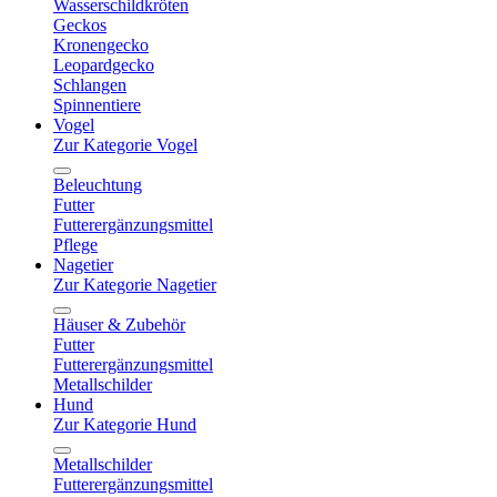
Wasserschildkröten
Geckos
Kronengecko
Leopardgecko
Schlangen
Spinnentiere
Vogel
Zur Kategorie Vogel
Beleuchtung
Futter
Futterergänzungsmittel
Pflege
Nagetier
Zur Kategorie Nagetier
Häuser & Zubehör
Futter
Futterergänzungsmittel
Metallschilder
Hund
Zur Kategorie Hund
Metallschilder
Futterergänzungsmittel