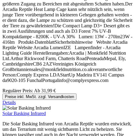
größeren Zugang zu Bereichen mit abgestuftem Schatten haben.Der
Arcadia Reptile Heat Lamp Cage kann sehr nützlich sein, wenn
junge Tiere vorübergehend in kleineren Gehegen gehalten werden -
er dient dazu, die Lampe zu schützen und gleichzeitig die Sicherheit
der Tiere zu gewährleisten!Die Compact Lamp D3+ Desert gibt es
in zwei Ausführungen und auch als D3 Forest 7% UV-B
Kompaktlampe - 8200K - UV-A 30% Lumen: 13W - 270lm23W -
416lm Produkt-DatenblattSicherheitshinweise Website Arcadia
Reptile Website Arcadia LumenIZE Lampenfinder - Arcadia
Lighting Guide Herstellerangaben:Arcadia | Monkfield Nutrition
Ltd.Arthur Rickwood Farm, Chatteris RoadPenteadaMepal, Ely,
CambridgeshireCB6 2AZVereinigtes Königreich
Großbritanniensales@monkfieldnutrition.co.ukverantwortliche
Person:Comply Express LDAStartUp Madeira EV141 Campus
da9020-105 FunchalPortugalinfo@complyexpress.com
Regulärer Preis:
Ab
31,99 €
Preise inkl. MwSt. zzgl. Versandkosten
Details
Solar Basking Infrared
Die Solar Basking Infrared von Arcadia Reptile wurden entwickelt,
um das Terrarium mit wenig sichtbarem Licht zu beheizen. Sie
können tagsüber und auch in der Nacht verwendet werden. Die