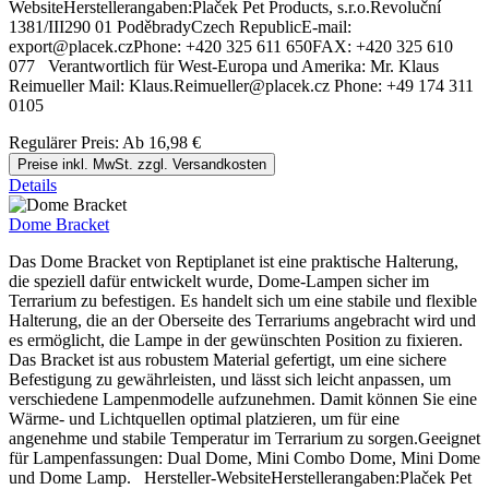
WebsiteHerstellerangaben:Plaček Pet Products, s.r.o.Revoluční
1381/III290 01 PoděbradyCzech RepublicE-mail:
export@placek.czPhone: +420 325 611 650FAX: +420 325 610
077 Verantwortlich für West-Europa und Amerika: Mr. Klaus
Reimueller Mail: Klaus.Reimueller@placek.cz Phone: +49 174 311
0105
Regulärer Preis:
Ab
16,98 €
Preise inkl. MwSt. zzgl. Versandkosten
Details
Dome Bracket
Das Dome Bracket von Reptiplanet ist eine praktische Halterung,
die speziell dafür entwickelt wurde, Dome-Lampen sicher im
Terrarium zu befestigen. Es handelt sich um eine stabile und flexible
Halterung, die an der Oberseite des Terrariums angebracht wird und
es ermöglicht, die Lampe in der gewünschten Position zu fixieren.
Das Bracket ist aus robustem Material gefertigt, um eine sichere
Befestigung zu gewährleisten, und lässt sich leicht anpassen, um
verschiedene Lampenmodelle aufzunehmen. Damit können Sie eine
Wärme- und Lichtquellen optimal platzieren, um für eine
angenehme und stabile Temperatur im Terrarium zu sorgen.Geeignet
für Lampenfassungen: Dual Dome, Mini Combo Dome, Mini Dome
und Dome Lamp. Hersteller-WebsiteHerstellerangaben:Plaček Pet