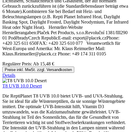
Lichtfasern, Schlauchbruch und Gasaustritt, der auf normalen
Gebrauch zurückzuführen ist (die Standardlebensdauer beträgt etwa
6 Monate).Kombinieren Sie bei Bedarf mit Heiz- und
Beleuchtungslampen (z.B. Repti Planet Infrared Heat, Daylight
Basking Spot, Daylight Frosted, Daylight Neodymium, Far Infrared
Heat oder Night Heat). Hersteller-Website
Herstellerangaben:Plaček Pet Products, s.r.o.Revoluční 1381/III290
01 PoděbradyCzech RepublicE-mail: export@placek.czPhone:
+420 325 611 650FAX: +420 325 610 077 Verantwortlich für
West-Europa und Amerika: Mr. Klaus Reimueller Mail:
Klaus.Reimueller@placek.cz Phone: +49 174 311 0105
Regulärer Preis:
Ab
15,48 €
Preise inkl. MwSt. zzgl. Versandkosten
Details
T8 UVB 10.0 Desert
Die ReptiPlanet T8 UVB 10.0 bietet UVB- und UVA-Strahlung.
Sie ist ideal für alle Wüstenreptilien, da sie sonnige Wüstengebiete
imitiert. Die optimale UVB-Intensität hilft, Vitamin D3
umzuwandeln, was die Kalziumaufnahme gewährleistet. UVB-
Strahlung ist Teil des Sonnenlichts, das für die Gesundheit von
Terriertieren wichtig ist und Stoffwechselerkrankungen verhindert.
Die Intensität der UVB-Strahlung in den Lampen nimmt während