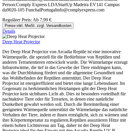
Person:Comply Express LDAStartUp Madeira EV141 Campus
da9020-105 FunchalPortugalinfo@complyexpress.com
Regulärer Preis:
Ab
7,99 €
Preise inkl. MwSt. zzgl. Versandkosten
Details
Deep Heat Projector
Der Deep Heat Projector von Arcadia Reptile ist eine innovative
Wärmequelle, die speziell für die Bedürfnisse von Reptilien und
anderen Terrarientieren entwickelt wurde. Die Wärmelampe erzeugt
Infrarotwärme, die tief in das Gewebe der Tiere eindringen kann,
was die Durchblutung fördert und die allgemeine Gesundheit und
das Wohlbefinden der Reptilien unterstützt. Der Deep Heat
Projector ist energieeffizient und bietet eine lange Lebensdauer. Im
Gegensatz zu herkömmlichen Heizlampen gibt der Deep Heat
Projector kein sichtbares Licht ab. Dies ist besonders vorteilhaft für
nachtaktive Tiere oder für Terrarien, in denen eine natürliche
Dunkelheit gewahrt werden soll. Durch die Bereitstellung einer
geeigneten Wärmequelle unterstützt die Wärmelampe das natürliche
Verhalten der Tiere, indem er ihnen ermöglicht, sich zu wärmen und
ihre Körpertemperatur zu regulieren.Reptilien assoziieren Hitze mit
einem hohen Lichtniveau am Tag, daher ist der Deep Heat
Projector ideal für den Einsatz mit den Arcadia Reptile UV-B-