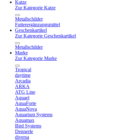
Katze
Zur Kategorie Katze
Metallschilder
Futterergänzungsmittel
Geschenkartikel
Zur Kategorie Geschenkartikel
Metallschilder
Marke
Zur Kategorie Marke
Tropical
daytime
Arcadia
ARKA
ATG Line
Aquael
AquaForte
AquaNova
Aquarium Systems
Aquamax
Bird Systems
Dennerle
diversa