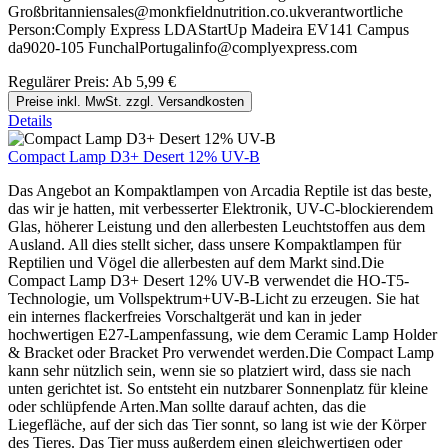
Großbritanniensales@monkfieldnutrition.co.ukverantwortliche
Person:Comply Express LDAStartUp Madeira EV141 Campus
da9020-105 FunchalPortugalinfo@complyexpress.com
Regulärer Preis:
Ab
5,99 €
Preise inkl. MwSt. zzgl. Versandkosten
Details
Compact Lamp D3+ Desert 12% UV-B
Das Angebot an Kompaktlampen von Arcadia Reptile ist das beste,
das wir je hatten, mit verbesserter Elektronik, UV-C-blockierendem
Glas, höherer Leistung und den allerbesten Leuchtstoffen aus dem
Ausland. All dies stellt sicher, dass unsere Kompaktlampen für
Reptilien und Vögel die allerbesten auf dem Markt sind.Die
Compact Lamp D3+ Desert 12% UV-B verwendet die HO-T5-
Technologie, um Vollspektrum+UV-B-Licht zu erzeugen. Sie hat
ein internes flackerfreies Vorschaltgerät und kan in jeder
hochwertigen E27-Lampenfassung, wie dem Ceramic Lamp Holder
& Bracket oder Bracket Pro verwendet werden.Die Compact Lamp
kann sehr nützlich sein, wenn sie so platziert wird, dass sie nach
unten gerichtet ist. So entsteht ein nutzbarer Sonnenplatz für kleine
oder schlüpfende Arten.Man sollte darauf achten, das die
Liegefläche, auf der sich das Tier sonnt, so lang ist wie der Körper
des Tieres. Das Tier muss außerdem einen gleichwertigen oder