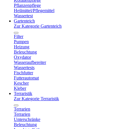
Korallenpflege
Pflanzenpflege
Heilmittel/Pflegemittel
Wassertest
Gartenteich
Zur Kategorie Gartenteich
Filter
Pumpen
Heizung
Beleuchtung
Oxydator
Wasseraufbereiter
Wassertests
Fischfutter
Futterautomat
Kescher
Kleber
Terraristik
Zur Kategorie Terraristik
Terrarien
Terrarien
Unterschränke
Beleuchtung