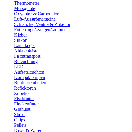
Thermometer
Messgeräte
Oxydator & Carbonator
Luft-Ausströmersteine
Schläuche, Ventile & Zubehör
Futterringe/-zangen/-automat
Kleber
Silikon
Laichkegel
Ablaichkästen
Fischtransport
Beleuchtung
LED
Aufsatzleuchten
Kompaktlampen
Betriebseinheiten
Reflektoren
Zubehör
Fischfutter
Flockenfutter
Granulat
Sticks
Chips
Pellets
Discs & Wafers