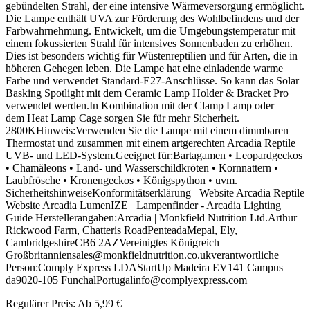
gebündelten Strahl, der eine intensive Wärmeversorgung ermöglicht.
Die Lampe enthält UVA zur Förderung des Wohlbefindens und der
Farbwahrnehmung. Entwickelt, um die Umgebungstemperatur mit
einem fokussierten Strahl für intensives Sonnenbaden zu erhöhen.
Dies ist besonders wichtig für Wüstenreptilien und für Arten, die in
höheren Gehegen leben. Die Lampe hat eine einladende warme
Farbe und verwendet Standard-E27-Anschlüsse. So kann das Solar
Basking Spotlight mit dem Ceramic Lamp Holder & Bracket Pro
verwendet werden.In Kombination mit der Clamp Lamp oder
dem Heat Lamp Cage sorgen Sie für mehr Sicherheit.
2800KHinweis:Verwenden Sie die Lampe mit einem dimmbaren
Thermostat und zusammen mit einem artgerechten Arcadia Reptile
UVB- und LED-System.Geeignet für:Bartagamen • Leopardgeckos
• Chamäleons • Land- und Wasserschildkröten • Kornnattern •
Laubfrösche • Kronengeckos • Königspython • uvm.
SicherheitshinweiseKonformitätserklärung Website Arcadia Reptile
Website Arcadia LumenIZE Lampenfinder - Arcadia Lighting
Guide Herstellerangaben:Arcadia | Monkfield Nutrition Ltd.Arthur
Rickwood Farm, Chatteris RoadPenteadaMepal, Ely,
CambridgeshireCB6 2AZVereinigtes Königreich
Großbritanniensales@monkfieldnutrition.co.ukverantwortliche
Person:Comply Express LDAStartUp Madeira EV141 Campus
da9020-105 FunchalPortugalinfo@complyexpress.com
Regulärer Preis:
Ab
5,99 €