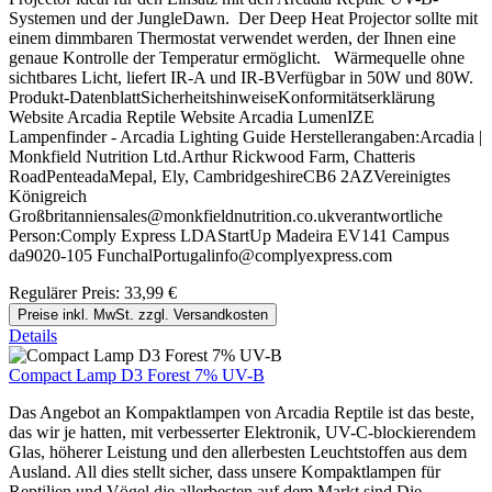
Systemen und der JungleDawn. Der Deep Heat Projector sollte mit
einem dimmbaren Thermostat verwendet werden, der Ihnen eine
genaue Kontrolle der Temperatur ermöglicht. Wärmequelle ohne
sichtbares Licht, liefert IR-A und IR-BVerfügbar in 50W und 80W.
Produkt-DatenblattSicherheitshinweiseKonformitätserklärung
Website Arcadia Reptile Website Arcadia LumenIZE
Lampenfinder - Arcadia Lighting Guide Herstellerangaben:Arcadia |
Monkfield Nutrition Ltd.Arthur Rickwood Farm, Chatteris
RoadPenteadaMepal, Ely, CambridgeshireCB6 2AZVereinigtes
Königreich
Großbritanniensales@monkfieldnutrition.co.ukverantwortliche
Person:Comply Express LDAStartUp Madeira EV141 Campus
da9020-105 FunchalPortugalinfo@complyexpress.com
Regulärer Preis:
33,99 €
Preise inkl. MwSt. zzgl. Versandkosten
Details
Compact Lamp D3 Forest 7% UV-B
Das Angebot an Kompaktlampen von Arcadia Reptile ist das beste,
das wir je hatten, mit verbesserter Elektronik, UV-C-blockierendem
Glas, höherer Leistung und den allerbesten Leuchtstoffen aus dem
Ausland. All dies stellt sicher, dass unsere Kompaktlampen für
Reptilien und Vögel die allerbesten auf dem Markt sind.Die