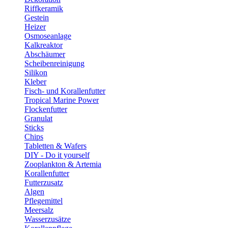
Riffkeramik
Gestein
Heizer
Osmoseanlage
Kalkreaktor
Abschäumer
Scheibenreinigung
Silikon
Kleber
Fisch- und Korallenfutter
Tropical Marine Power
Flockenfutter
Granulat
Sticks
Chips
Tabletten & Wafers
DIY - Do it yourself
Zooplankton & Artemia
Korallenfutter
Futterzusatz
Algen
Pflegemittel
Meersalz
Wasserzusätze