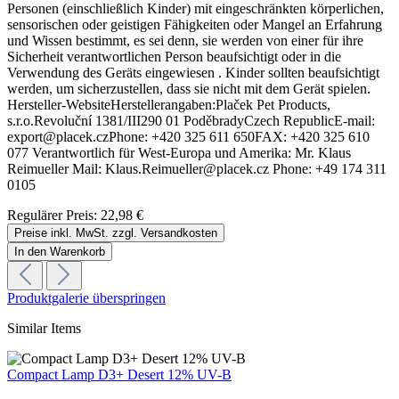
Personen (einschließlich Kinder) mit eingeschränkten körperlichen,
sensorischen oder geistigen Fähigkeiten oder Mangel an Erfahrung
und Wissen bestimmt, es sei denn, sie werden von einer für ihre
Sicherheit verantwortlichen Person beaufsichtigt oder in die
Verwendung des Geräts eingewiesen . Kinder sollten beaufsichtigt
werden, um sicherzustellen, dass sie nicht mit dem Gerät spielen.
Hersteller-WebsiteHerstellerangaben:Plaček Pet Products,
s.r.o.Revoluční 1381/III290 01 PoděbradyCzech RepublicE-mail:
export@placek.czPhone: +420 325 611 650FAX: +420 325 610
077 Verantwortlich für West-Europa und Amerika: Mr. Klaus
Reimueller Mail: Klaus.Reimueller@placek.cz Phone: +49 174 311
0105
Regulärer Preis:
22,98 €
Preise inkl. MwSt. zzgl. Versandkosten
In den Warenkorb
Produktgalerie überspringen
Similar Items
Compact Lamp D3+ Desert 12% UV-B