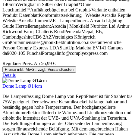
140mmVerfügbar in Silber oder Graphit*Ohne
Leuchtmittel!*Aufhängebügel nur bei Graphit-Variante enthalten
Produkt-DatenblattKonformitätserklärung Website Arcadia Reptile
Website Arcadia LumenIZE Lampenfinder - Arcadia Lighting
Guide Herstellerangaben:Arcadia | Monkfield Nutrition Ltd.Arthur
Rickwood Farm, Chatteris RoadPenteadaMepal, Ely,
CambridgeshireCB6 2AZVereinigtes Königreich
Großbritanniensales@monkfieldnutrition.co.ukverantwortliche
Person:Comply Express LDAStartUp Madeira EV141 Campus
da9020-105 FunchalPortugalinfo@complyexpress.com
Regulärer Preis:
Ab
56,99 €
Preise inkl. MwSt. zzgl. Versandkosten
Details
Dome Lamp Ø14cm
Die Lampenfassung Dome Lamp von ReptiPlanet ist für Strahler bis
75W geeignet. Der schwarze Keramiksockel ist lange haltbar und
beständig gegen hohe Temperaturen. Der hochglanzpolierte
Aluminiumreflektor fördert die Wärme- und Lichtkonzentration und
erhöht die Intensität der UVB- und UVA-Strahlung im Terrarium.
Die Belüftungsöffnungen an der Oberseite der Lampenfassung
sorgen für ausreichende Belüfgung. Mit dem angebrachten Haken
lässt sich die Dome Lamp einfach anbringen. Die geringen