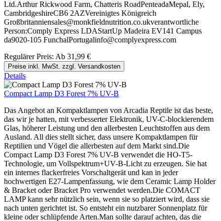
Ltd.Arthur Rickwood Farm, Chatteris RoadPenteadaMepal, Ely,
CambridgeshireCB6 2AZVereinigtes Königreich
Großbritanniensales@monkfieldnutrition.co.ukverantwortliche
Person:Comply Express LDAStartUp Madeira EV141 Campus
da9020-105 FunchalPortugalinfo@complyexpress.com
Regulärer Preis:
Ab
31,99 €
Preise inkl. MwSt. zzgl. Versandkosten
Details
Compact Lamp D3 Forest 7% UV-B
Das Angebot an Kompaktlampen von Arcadia Reptile ist das beste,
das wir je hatten, mit verbesserter Elektronik, UV-C-blockierendem
Glas, höherer Leistung und den allerbesten Leuchtstoffen aus dem
Ausland. All dies stellt sicher, dass unsere Kompaktlampen für
Reptilien und Vögel die allerbesten auf dem Markt sind.Die
Compact Lamp D3 Forest 7% UV-B verwendet die HO-T5-
Technologie, um Vollspektrum+UV-B-Licht zu erzeugen. Sie hat
ein internes flackerfreies Vorschaltgerät und kan in jeder
hochwertigen E27-Lampenfassung, wie dem Ceramic Lamp Holder
& Bracket oder Bracket Pro verwendet werden.Die COMACT
LAMP kann sehr nützlich sein, wenn sie so platziert wird, dass sie
nach unten gerichtet ist. So entsteht ein nutzbarer Sonnenplatz für
kleine oder schlüpfende Arten.Man sollte darauf achten, das die