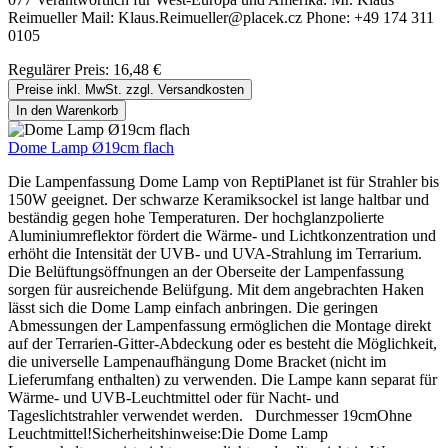
Reimueller Mail: Klaus.Reimueller@placek.cz Phone: +49 174 311
0105
Regulärer Preis:
16,48 €
Preise inkl. MwSt. zzgl. Versandkosten
In den Warenkorb
Dome Lamp Ø19cm flach
Die Lampenfassung Dome Lamp von ReptiPlanet ist für Strahler bis
150W geeignet. Der schwarze Keramiksockel ist lange haltbar und
beständig gegen hohe Temperaturen. Der hochglanzpolierte
Aluminiumreflektor fördert die Wärme- und Lichtkonzentration und
erhöht die Intensität der UVB- und UVA-Strahlung im Terrarium.
Die Belüftungsöffnungen an der Oberseite der Lampenfassung
sorgen für ausreichende Belüfgung. Mit dem angebrachten Haken
lässt sich die Dome Lamp einfach anbringen. Die geringen
Abmessungen der Lampenfassung ermöglichen die Montage direkt
auf der Terrarien-Gitter-Abdeckung oder es besteht die Möglichkeit,
die universelle Lampenaufhängung Dome Bracket (nicht im
Lieferumfang enthalten) zu verwenden. Die Lampe kann separat für
Wärme- und UVB-Leuchtmittel oder für Nacht- und
Tageslichtstrahler verwendet werden. Durchmesser 19cmOhne
Leuchtmittel!Sicherheitshinweise:Die Dome Lamp