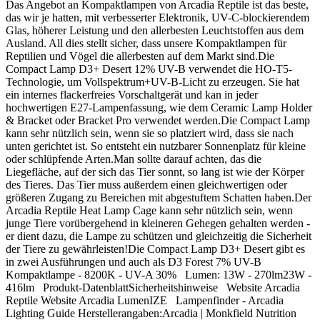
Das Angebot an Kompaktlampen von Arcadia Reptile ist das beste,
das wir je hatten, mit verbesserter Elektronik, UV-C-blockierendem
Glas, höherer Leistung und den allerbesten Leuchtstoffen aus dem
Ausland. All dies stellt sicher, dass unsere Kompaktlampen für
Reptilien und Vögel die allerbesten auf dem Markt sind.Die
Compact Lamp D3+ Desert 12% UV-B verwendet die HO-T5-
Technologie, um Vollspektrum+UV-B-Licht zu erzeugen. Sie hat
ein internes flackerfreies Vorschaltgerät und kan in jeder
hochwertigen E27-Lampenfassung, wie dem Ceramic Lamp Holder
& Bracket oder Bracket Pro verwendet werden.Die Compact Lamp
kann sehr nützlich sein, wenn sie so platziert wird, dass sie nach
unten gerichtet ist. So entsteht ein nutzbarer Sonnenplatz für kleine
oder schlüpfende Arten.Man sollte darauf achten, das die
Liegefläche, auf der sich das Tier sonnt, so lang ist wie der Körper
des Tieres. Das Tier muss außerdem einen gleichwertigen oder
größeren Zugang zu Bereichen mit abgestuftem Schatten haben.Der
Arcadia Reptile Heat Lamp Cage kann sehr nützlich sein, wenn
junge Tiere vorübergehend in kleineren Gehegen gehalten werden -
er dient dazu, die Lampe zu schützen und gleichzeitig die Sicherheit
der Tiere zu gewährleisten!Die Compact Lamp D3+ Desert gibt es
in zwei Ausführungen und auch als D3 Forest 7% UV-B
Kompaktlampe - 8200K - UV-A 30% Lumen: 13W - 270lm23W -
416lm Produkt-DatenblattSicherheitshinweise Website Arcadia
Reptile Website Arcadia LumenIZE Lampenfinder - Arcadia
Lighting Guide Herstellerangaben:Arcadia | Monkfield Nutrition