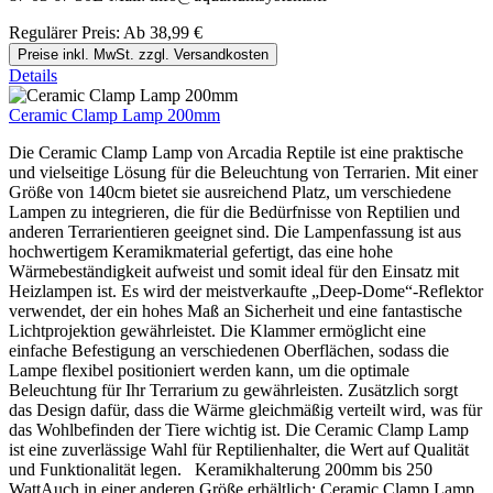
Regulärer Preis:
Ab
38,99 €
Preise inkl. MwSt. zzgl. Versandkosten
Details
Ceramic Clamp Lamp 200mm
Die Ceramic Clamp Lamp von Arcadia Reptile ist eine praktische
und vielseitige Lösung für die Beleuchtung von Terrarien. Mit einer
Größe von 140cm bietet sie ausreichend Platz, um verschiedene
Lampen zu integrieren, die für die Bedürfnisse von Reptilien und
anderen Terrarientieren geeignet sind. Die Lampenfassung ist aus
hochwertigem Keramikmaterial gefertigt, das eine hohe
Wärmebeständigkeit aufweist und somit ideal für den Einsatz mit
Heizlampen ist. Es wird der meistverkaufte „Deep-Dome“-Reflektor
verwendet, der ein hohes Maß an Sicherheit und eine fantastische
Lichtprojektion gewährleistet. Die Klammer ermöglicht eine
einfache Befestigung an verschiedenen Oberflächen, sodass die
Lampe flexibel positioniert werden kann, um die optimale
Beleuchtung für Ihr Terrarium zu gewährleisten. Zusätzlich sorgt
das Design dafür, dass die Wärme gleichmäßig verteilt wird, was für
das Wohlbefinden der Tiere wichtig ist. Die Ceramic Clamp Lamp
ist eine zuverlässige Wahl für Reptilienhalter, die Wert auf Qualität
und Funktionalität legen. Keramikhalterung 200mm bis 250
WattAuch in einer anderen Größe erhältlich: Ceramic Clamp Lamp