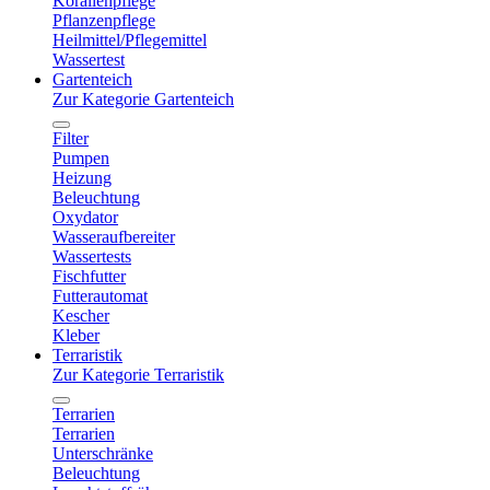
Korallenpflege
Pflanzenpflege
Heilmittel/Pflegemittel
Wassertest
Gartenteich
Zur Kategorie Gartenteich
Filter
Pumpen
Heizung
Beleuchtung
Oxydator
Wasseraufbereiter
Wassertests
Fischfutter
Futterautomat
Kescher
Kleber
Terraristik
Zur Kategorie Terraristik
Terrarien
Terrarien
Unterschränke
Beleuchtung