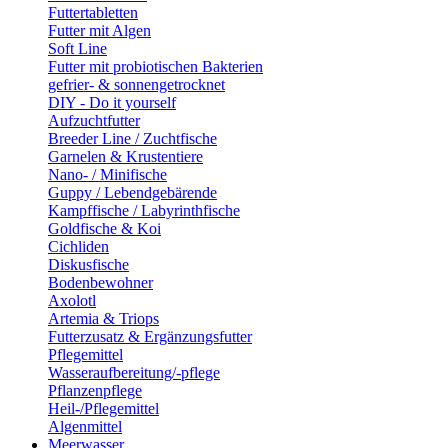
Futtertabletten
Futter mit Algen
Soft Line
Futter mit probiotischen Bakterien
gefrier- & sonnengetrocknet
DIY - Do it yourself
Aufzuchtfutter
Breeder Line / Zuchtfische
Garnelen & Krustentiere
Nano- / Minifische
Guppy / Lebendgebärende
Kampffische / Labyrinthfische
Goldfische & Koi
Cichliden
Diskusfische
Bodenbewohner
Axolotl
Artemia & Triops
Futterzusatz & Ergänzungsfutter
Pflegemittel
Wasseraufbereitung/-pflege
Pflanzenpflege
Heil-/Pflegemittel
Algenmittel
Meerwasser