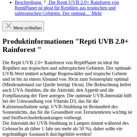
Beschreibung
Die Repti UVB 2.0+ Rainforest von
ReptiPlanet ist ideal für Reptilien aus tropischen und
subtropischen Gebieten. Der optimal…
Mehr
Menü schließen
Produktinformationen "Repti UVB 2.0+
Rainforest "
Die Repti UVB 2.0+ Rainforest von ReptiPlanet ist ideal für
Reptilien aus tropischen und subtropischen Gebieten. Der optimale
UVB-Wert imitiert schattige Regenwälder und tropische Gebiete
und ist bis zu einem Abstand von 30cm zum Sonnenplatz optimal
(Mindestabstand zur Quelle beträgt 10cm). Die Beleuchtung liefert
auch UVA-Strahlen, die die Aktivität, den Appetit und die
Fortpflanzung der Tiere anregen. Die optimale UVB-Intensität hilft
bei der Umwandlung von Vitamin D3, das für die
Kalziumaufnahme sorgt. UVB-Strahlung ist Bestandteil des
Sonnenlichts, das für die Gesundheit von Terrarientieren wichtig ist
und Stoffwechselerkrankungen vorbeugt.
Die Intensität der UVB-Strahlung in Lampen nimmt während des
Gebrauchs ab (über 1 Jahr um mehr als 50 %), daher sollte ein
regelmäßiger Austausch durchgeführt werden!