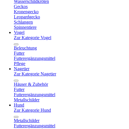
Wasserschildkröten
Geckos
Kronengecko
Leopardgecko
Schlangen
Spinnentiere
Vogel
Zur Kategorie Vogel
Beleuchtung
Futter
Futterergänzungsmittel
Pflege
Nagetier
Zur Kategorie Nagetier
Häuser & Zubehör
Futter
Futterergänzungsmittel
Metallschilder
Hund
Zur Kategorie Hund
Metallschilder
Futterergänzungsmittel