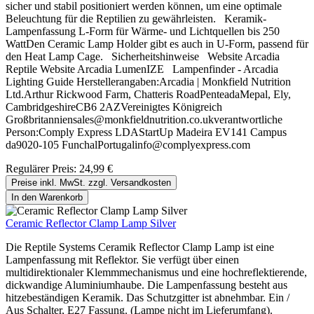
sicher und stabil positioniert werden können, um eine optimale
Beleuchtung für die Reptilien zu gewährleisten. Keramik-
Lampenfassung L-Form für Wärme- und Lichtquellen bis 250
WattDen Ceramic Lamp Holder gibt es auch in U-Form, passend für
den Heat Lamp Cage. Sicherheitshinweise Website Arcadia
Reptile Website Arcadia LumenIZE Lampenfinder - Arcadia
Lighting Guide Herstellerangaben:Arcadia | Monkfield Nutrition
Ltd.Arthur Rickwood Farm, Chatteris RoadPenteadaMepal, Ely,
CambridgeshireCB6 2AZVereinigtes Königreich
Großbritanniensales@monkfieldnutrition.co.ukverantwortliche
Person:Comply Express LDAStartUp Madeira EV141 Campus
da9020-105 FunchalPortugalinfo@complyexpress.com
Regulärer Preis:
24,99 €
Preise inkl. MwSt. zzgl. Versandkosten
In den Warenkorb
Ceramic Reflector Clamp Lamp Silver
Die Reptile Systems Ceramik Reflector Clamp Lamp ist eine
Lampenfassung mit Reflektor. Sie verfügt über einen
multidirektionaler Klemmmechanismus und eine hochreflektierende,
dickwandige Aluminiumhaube. Die Lampenfassung besteht aus
hitzebeständigen Keramik. Das Schutzgitter ist abnehmbar. Ein /
Aus Schalter, E27 Fassung. (Lampe nicht im Lieferumfang).