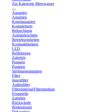
Zur Kategorie Meerwasser
Aquarien
Aquarien
Kugelaquarien
Komplettsets
Beleuchtung
Aufsatzleuchten
Betriebseinheiten
Kompaktlampen
LED
Reflektoren
Zubehör
Pumpen
Pumpen
Strömungspumpen
Filter
Innenfilter
Außenfilter
Filtermaterial/Filtermedium
Ersatzteile
Zubehör
Rückwände
Bodengrund
Dekoration