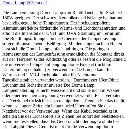
Dome Lamp Ø19cm tief
Die Lampenfassung Dome Lamp von ReptiPlanet ist für Strahler bis
150W geeignet. Der schwarze Keramiksockel ist lange haltbar und
beständig gegen hohe Temperaturen. Der hochglanzpolierte
Aluminiumreflektor fördert die Wärme- und Lichtkonzentration und
erhöht die Intensität der UVB- und UVA-Strahlung im Terrarium.
Die Belüftungsöffnungen an der Oberseite der Lampenfassung
sorgen für ausreichende Belüfgung. Mit dem angebrachten Haken
lässt sich die Dome Lamp einfach anbringen. Die geringen
Abmessungen der Lampenfassung ermöglichen die Montage direkt
auf der Terrarien-Gitter-Abdeckung oder es besteht die Möglichkeit,
die universelle Lampenaufhängung Dome Bracket (nicht im
Lieferumfang enthalten) zu verwenden. Die Lampe kann für
Wärme- und UVB-Leuchtmittel oder für Nacht- und
Tageslichtstrahler verwendet werden. Durchmesser 19cmOhne
Leuchtmittel!Sicherheitshinweise:Die Dome Lamp
Lampenhalterung ist nicht wasserdicht und sollte nicht in Wasser
oder einer feuchten Umgebung verwendet werden.Es ist verboten,
das Netzkabel rücksichtslos zu manipulieren.Trennen Sie das Gerät,
wenn es längere Zeit nicht benutzt wird.Überprüfen Sie das
Netzkabel vor der Verwendung. Wenn das Kabel beschädigt ist,
schalten Sie das Licht sofort aus.Ziehen Sie sofort den Netzstecker,
wenn Sie feststellen, dass das Gerät raucht oder ungewöhnliches
Licht abgibt.Dieses Gerät ist nicht für die Verwendung durch