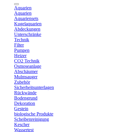
Aquarien
Aquarien
Aquariensets
Kugelaquarien
Abdeckungen
Unterschränke
Technik
Filter
Pumpen
Heizer
CO2 Technik
Osmoseanlage
Abschäumer
Mulmsauger
Zubehör
Sicherheitsunterlagen
Rückwände
Bodengrund
Dekoration
Gestein
biologische Produkte
Scheibenreinigung
Kescher
Wassertest