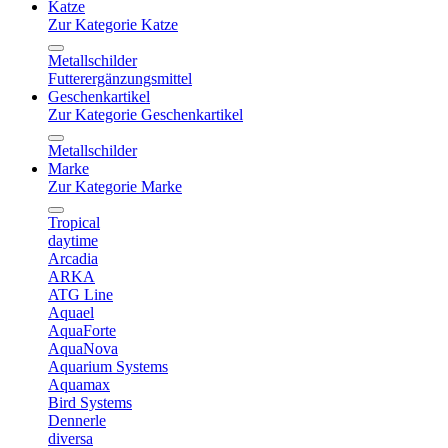
Katze
Zur Kategorie Katze
Metallschilder
Futterergänzungsmittel
Geschenkartikel
Zur Kategorie Geschenkartikel
Metallschilder
Marke
Zur Kategorie Marke
Tropical
daytime
Arcadia
ARKA
ATG Line
Aquael
AquaForte
AquaNova
Aquarium Systems
Aquamax
Bird Systems
Dennerle
diversa