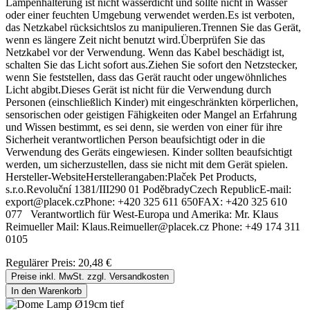
Lampenhalterung ist nicht wasserdicht und sollte nicht in Wasser
oder einer feuchten Umgebung verwendet werden.Es ist verboten,
das Netzkabel rücksichtslos zu manipulieren.Trennen Sie das Gerät,
wenn es längere Zeit nicht benutzt wird.Überprüfen Sie das
Netzkabel vor der Verwendung. Wenn das Kabel beschädigt ist,
schalten Sie das Licht sofort aus.Ziehen Sie sofort den Netzstecker,
wenn Sie feststellen, dass das Gerät raucht oder ungewöhnliches
Licht abgibt.Dieses Gerät ist nicht für die Verwendung durch
Personen (einschließlich Kinder) mit eingeschränkten körperlichen,
sensorischen oder geistigen Fähigkeiten oder Mangel an Erfahrung
und Wissen bestimmt, es sei denn, sie werden von einer für ihre
Sicherheit verantwortlichen Person beaufsichtigt oder in die
Verwendung des Geräts eingewiesen. Kinder sollten beaufsichtigt
werden, um sicherzustellen, dass sie nicht mit dem Gerät spielen.
Hersteller-WebsiteHerstellerangaben:Plaček Pet Products,
s.r.o.Revoluční 1381/III290 01 PoděbradyCzech RepublicE-mail:
export@placek.czPhone: +420 325 611 650FAX: +420 325 610
077 Verantwortlich für West-Europa und Amerika: Mr. Klaus
Reimueller Mail: Klaus.Reimueller@placek.cz Phone: +49 174 311
0105
Regulärer Preis:
20,48 €
Preise inkl. MwSt. zzgl. Versandkosten
In den Warenkorb