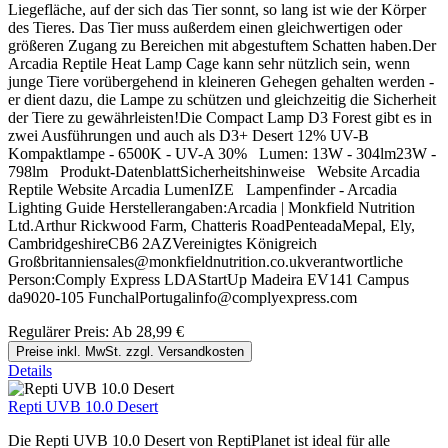
Liegefläche, auf der sich das Tier sonnt, so lang ist wie der Körper
des Tieres. Das Tier muss außerdem einen gleichwertigen oder
größeren Zugang zu Bereichen mit abgestuftem Schatten haben.Der
Arcadia Reptile Heat Lamp Cage kann sehr nützlich sein, wenn
junge Tiere vorübergehend in kleineren Gehegen gehalten werden -
er dient dazu, die Lampe zu schützen und gleichzeitig die Sicherheit
der Tiere zu gewährleisten!Die Compact Lamp D3 Forest gibt es in
zwei Ausführungen und auch als D3+ Desert 12% UV-B
Kompaktlampe - 6500K - UV-A 30% Lumen: 13W - 304lm23W -
798lm Produkt-DatenblattSicherheitshinweise Website Arcadia
Reptile Website Arcadia LumenIZE Lampenfinder - Arcadia
Lighting Guide Herstellerangaben:Arcadia | Monkfield Nutrition
Ltd.Arthur Rickwood Farm, Chatteris RoadPenteadaMepal, Ely,
CambridgeshireCB6 2AZVereinigtes Königreich
Großbritanniensales@monkfieldnutrition.co.ukverantwortliche
Person:Comply Express LDAStartUp Madeira EV141 Campus
da9020-105 FunchalPortugalinfo@complyexpress.com
Regulärer Preis:
Ab
28,99 €
Preise inkl. MwSt. zzgl. Versandkosten
Details
Repti UVB 10.0 Desert
Die Repti UVB 10.0 Desert von ReptiPlanet ist ideal für alle