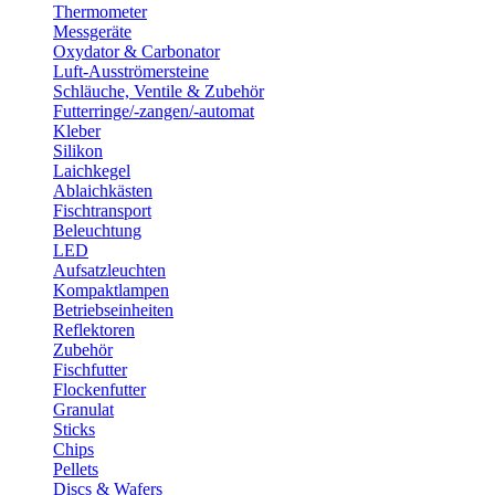
Thermometer
Messgeräte
Oxydator & Carbonator
Luft-Ausströmersteine
Schläuche, Ventile & Zubehör
Futterringe/-zangen/-automat
Kleber
Silikon
Laichkegel
Ablaichkästen
Fischtransport
Beleuchtung
LED
Aufsatzleuchten
Kompaktlampen
Betriebseinheiten
Reflektoren
Zubehör
Fischfutter
Flockenfutter
Granulat
Sticks
Chips
Pellets
Discs & Wafers