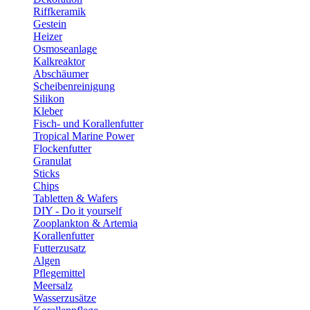
Riffkeramik
Gestein
Heizer
Osmoseanlage
Kalkreaktor
Abschäumer
Scheibenreinigung
Silikon
Kleber
Fisch- und Korallenfutter
Tropical Marine Power
Flockenfutter
Granulat
Sticks
Chips
Tabletten & Wafers
DIY - Do it yourself
Zooplankton & Artemia
Korallenfutter
Futterzusatz
Algen
Pflegemittel
Meersalz
Wasserzusätze