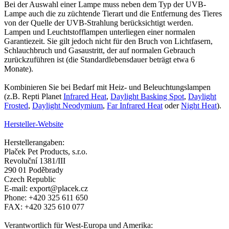
Bei der Auswahl einer Lampe muss neben dem Typ der UVB-
Lampe auch die zu züchtende Tierart und die Entfernung des Tieres
von der Quelle der UVB-Strahlung berücksichtigt werden.
Lampen und Leuchtstofflampen unterliegen einer normalen
Garantiezeit. Sie gilt jedoch nicht für den Bruch von Lichtfasern,
Schlauchbruch und Gasaustritt, der auf normalen Gebrauch
zurückzuführen ist (die Standardlebensdauer beträgt etwa 6
Monate).
Kombinieren Sie bei Bedarf mit Heiz- und Beleuchtungslampen
(z.B. Repti Planet
Infrared Heat
,
Daylight Basking Spot
,
Daylight
Frosted
,
Daylight Neodymium
,
Far Infrared Heat
oder
Night Heat
).
Hersteller-Website
Herstellerangaben:
Plaček Pet Products, s.r.o.
Revoluční 1381/III
290 01 Poděbrady
Czech Republic
E-mail: export@placek.cz
Phone: +420 325 611 650
FAX: +420 325 610 077
Verantwortlich für West-Europa und Amerika: