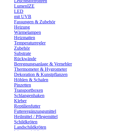
Leuchtstoffröhren
LumenIZE
LED
mit UVB
Fassungen & Zubehör
Heizung
Wärmelampen
Heizmatten
Temperaturregler
Zubehör
Substrate
Rückwände
Beregnungsanlage & Vernebler
Thermometer & Hygrometer
Dekoration & Kunstpflanzen
Höhlen & Schalen
Pinzetten
Transportboxen
Schlangenhaken
Kleber
Reptilienfutter
Futterergänzungsmittel
Heilmittel / Pflegemittel
Schildkröten
Landschildkröten