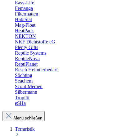
Easy-Life
Femanga
Filtermatten
HabiStat
Mag-Float
HeatPack
NEKTON
NKF Dichtstoffe eG
Plenty Gifts
Reptile Systems
ReptileNova
ReptiPlanet
Resch Heimtierbedarf
Söchting
Seachem
Scout-Medien
Silbermann
Tropifit
eSHa
Menü schließen
Terraristik