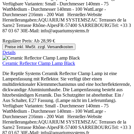
Verfügbare Varianten: Small - Durchmesser 140mm - 75
WattMedium - Durchmesser 140mm - 100 WattLarge -
Durchmesser 216mm - 200 Watt Hersteller-Website
Herstellerangaben:AQUARIUM SYSTEMSZAC Terrasses de la
Sarre2 Terrasse Rhône-AlpesFR-57400 SARREBOURGTel: +33 3
87 03 67 30E-Mail: info@aquariumsystems.fr
Regulärer Preis:
Ab
28,99 €
Preise inkl. MwSt. zzgl. Versandkosten
Details
Ceramic Reflector Clamp Lamp Black
Die Reptile Systems Ceramik Reflector Clamp Lamp ist eine
Lampenfassung mit Reflektor. Sie verfügt über einen
multidirektionaler Klemmmechanismus und eine hochreflektierende,
dickwandige Aluminiumhaube. Die Lampenfassung besteht aus
hitzebeständigen Keramik. Das Schutzgitter ist abnehmbar. Ein /
Aus Schalter, E27 Fassung. (Lampe nicht im Lieferumfang).
Verfügbare Varianten: Small - Durchmesser 140mm - 75
WattMedium - Durchmesser 140mm - 100 WattLarge -
Durchmesser 216mm - 200 Watt Hersteller-Website
Herstellerangaben:AQUARIUM SYSTEMSZAC Terrasses de la
Sarre2 Terrasse Rhône-AlpesFR-57400 SARREBOURGTel: +33 3
87 03 67 30E-Mail: info@aquariumsystems.fr