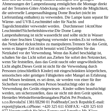
Abmessungen der Lampenfassung ermöglichen die Montage direkt
auf der Terrarien-Gitter-Abdeckung oder es besteht die Möglichkeit,
die universelle Lampenaufhängung Dome Bracket (nicht im
Lieferumfang enthalten) zu verwenden. Die Lampe kann separat für
Wärme- und UVB-Leuchtmittel oder für Nacht- und
Tageslichtstrahler verwendet werden. Durchmesser 14cmOhne
Leuchtmittel!Sicherheitshinweise:Die Dome Lamp
Lampenhalterung ist nicht wasserdicht und sollte nicht in Wasser
oder einer feuchten Umgebung verwendet werden.Es ist verboten,
das Netzkabel rücksichtslos zu manipulieren.Trennen Sie das Gerät,
wenn es längere Zeit nicht benutzt wird.Überprüfen Sie das
Netzkabel vor der Verwendung. Wenn das Kabel beschädigt ist,
schalten Sie das Licht sofort aus.Ziehen Sie sofort den Netzstecker,
wenn Sie feststellen, dass das Gerät raucht oder ungewöhnliches
Licht abgibt.Dieses Gerät ist nicht für die Verwendung durch
Personen (einschließlich Kinder) mit eingeschränkten körperlichen,
sensorischen oder geistigen Fähigkeiten oder Mangel an Erfahrung
und Wissen bestimmt, es sei denn, sie werden von einer für ihre
Sicherheit verantwortlichen Person beaufsichtigt oder in die
Verwendung des Geräts eingewiesen . Kinder sollten beaufsichtigt
werden, um sicherzustellen, dass sie nicht mit dem Gerät spielen.
Hersteller-WebsiteHerstellerangaben:Plaček Pet Products,
s.r.o.Revoluční 1381/III290 01 PoděbradyCzech RepublicE-mail:
export@placek.czPhone: +420 325 611 650FAX: +420 325 610
077 Verantwortlich für West-Europa und Amerika: Mr. Klaus