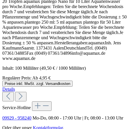
20 Tropfen aquamax plantego Nano für 10 Liter Aquarienwasser
pro Woche.Empfehlungen: Teilen Sie die berechnete Wochendosis
durch 7 und verabreichen Sie diese Menge täglich.Je nach
Pflanzenmenge und Wuchsgeschwindigkeit bitte die Dosierung ± 50
% anpassen.plantego 250 ml: 5 ml aquamax plantego für 50 Liter
Aquarienwasser pro Woche.Empfehlung: Teilen Sie die berechnete
Wochendosis durch 7 und verabreichen Sie diese Menge täglich.Je
nach Pflanzenmenge und Wuchsgeschwindigkeit bitte die
Dosierung ± 50 % anpassen.Herstellerangaben:aquamaxInh. Jens
KaufmannSaarstr. 1373431 AalenDeutschlandTel. (0049)
07361/34885Fax (0049) 07361/34896info@aquamax.de
www.aquamax.de
Inhalt:
100 Milliliter
(49,50 € / 1000 Milliliter)
Regulärer Preis:
Ab
4,95 €
Preise inkl. MwSt. zzgl. Versandkosten
Details
Service-Hotline
09929 - 958240
Mo-Do, 08:00 - 17:00 Uhr | Fr, 08:00 - 13:00 Uhr
Oder über unser
Kontaktformular
.