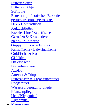
Futtertabletten
Futter mit Algen
Soft Line
Futter mit probiotischen Bakterien
gefrier- & sonnengetrocknet
DIY - Do it yourself
Aufzuchtfutter
Breeder Line / Zuchtfische
Garnelen & Krustentiere
Nano- / Minifische
Guppy / Lebendgebärende
Kampffische / Labyrinthfische
Goldfische & Koi
Cichliden
Diskusfische
Bodenbewohner
Axolotl
Artemia & Triops
Futterzusatz & Ergänzungsfutter
Pflegemittel
Wasseraufbereitung/-pflege
Pflanzenpflege
Heil-/Pflegemittel
Algenmittel
Meerwasser