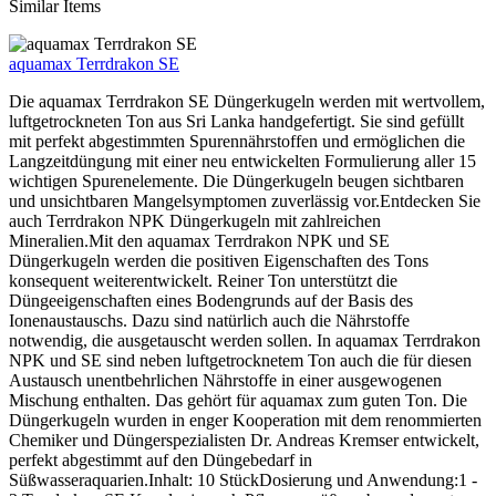
Similar Items
aquamax Terrdrakon SE
Die aquamax Terrdrakon SE Düngerkugeln werden mit wertvollem,
luftgetrockneten Ton aus Sri Lanka handgefertigt. Sie sind gefüllt
mit perfekt abgestimmten Spurennährstoffen und ermöglichen die
Langzeitdüngung mit einer neu entwickelten Formulierung aller 15
wichtigen Spurenelemente. Die Düngerkugeln beugen sichtbaren
und unsichtbaren Mangelsymptomen zuverlässig vor.Entdecken Sie
auch Terrdrakon NPK Düngerkugeln mit zahlreichen
Mineralien.Mit den aquamax Terrdrakon NPK und SE
Düngerkugeln werden die positiven Eigenschaften des Tons
konsequent weiterentwickelt. Reiner Ton unterstützt die
Düngeeigenschaften eines Bodengrunds auf der Basis des
Ionenaustauschs. Dazu sind natürlich auch die Nährstoffe
notwendig, die ausgetauscht werden sollen. In aquamax Terrdrakon
NPK und SE sind neben luftgetrocknetem Ton auch die für diesen
Austausch unentbehrlichen Nährstoffe in einer ausgewogenen
Mischung enthalten. Das gehört für aquamax zum guten Ton. Die
Düngerkugeln wurden in enger Kooperation mit dem renommierten
Chemiker und Düngerspezialisten Dr. Andreas Kremser entwickelt,
perfekt abgestimmt auf den Düngebedarf in
Süßwasseraquarien.Inhalt: 10 StückDosierung und Anwendung:1 -