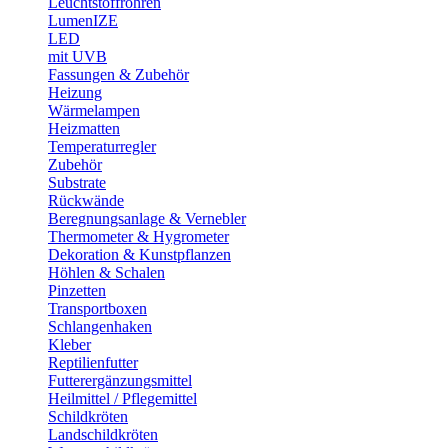
Leuchtstoffröhren
LumenIZE
LED
mit UVB
Fassungen & Zubehör
Heizung
Wärmelampen
Heizmatten
Temperaturregler
Zubehör
Substrate
Rückwände
Beregnungsanlage & Vernebler
Thermometer & Hygrometer
Dekoration & Kunstpflanzen
Höhlen & Schalen
Pinzetten
Transportboxen
Schlangenhaken
Kleber
Reptilienfutter
Futterergänzungsmittel
Heilmittel / Pflegemittel
Schildkröten
Landschildkröten