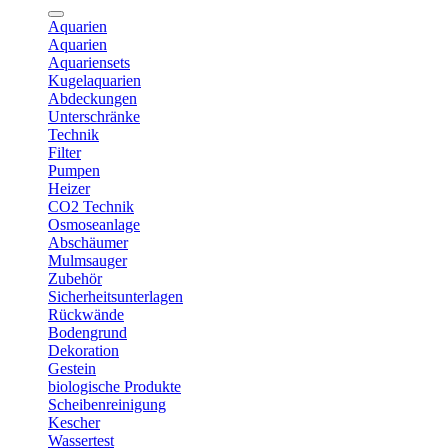
Aquarien
Aquarien
Aquariensets
Kugelaquarien
Abdeckungen
Unterschränke
Technik
Filter
Pumpen
Heizer
CO2 Technik
Osmoseanlage
Abschäumer
Mulmsauger
Zubehör
Sicherheitsunterlagen
Rückwände
Bodengrund
Dekoration
Gestein
biologische Produkte
Scheibenreinigung
Kescher
Wassertest