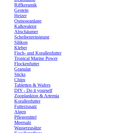
Riffkeramik
Gestein
Heizer
Osmoseanlage
Kalkreaktor
Abschäumer
Scheibenreinigung
Silikon
Kleber
Fisch- und Korallenfutter
Tropical Marine Power
Flockenfutter
Granulat
Sticks
Chips
Tabletten & Wafers
DIY - Do it yourself
Zooplankton & Artemia
Korallenfutter
Futterzusatz
Algen
Pflegemittel
Meersalz
Wasserzusätze