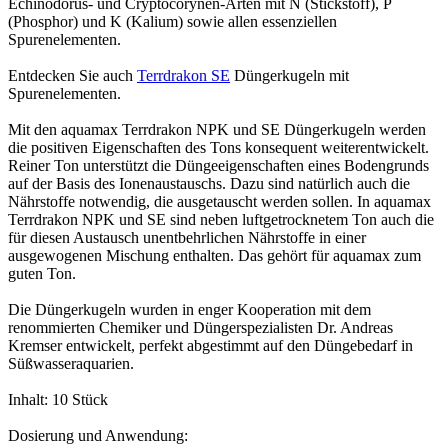
Echinodorus- und Cryptocorynen-Arten mit N (Stickstoff), P
(Phosphor) und K (Kalium) sowie allen essenziellen
Spurenelementen.
Entdecken Sie auch
Terrdrakon SE
Düngerkugeln mit
Spurenelementen.
Mit den aquamax Terrdrakon NPK und SE Düngerkugeln werden
die positiven Eigenschaften des Tons konsequent weiterentwickelt.
Reiner Ton unterstützt die Düngeeigenschaften eines Bodengrunds
auf der Basis des Ionenaustauschs. Dazu sind natürlich auch die
Nährstoffe notwendig, die ausgetauscht werden sollen. In aquamax
Terrdrakon NPK und SE sind neben luftgetrocknetem Ton auch die
für diesen Austausch unentbehrlichen Nährstoffe in einer
ausgewogenen Mischung enthalten. Das gehört für aquamax zum
guten Ton.
Die Düngerkugeln wurden in enger Kooperation mit dem
renommierten Chemiker und Düngerspezialisten Dr. Andreas
Kremser entwickelt, perfekt abgestimmt auf den Düngebedarf in
Süßwasseraquarien.
Inhalt: 10 Stück
Dosierung und Anwendung: