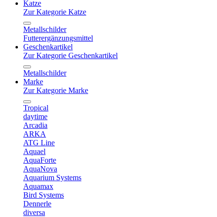
Katze
Zur Kategorie Katze
Metallschilder
Futterergänzungsmittel
Geschenkartikel
Zur Kategorie Geschenkartikel
Metallschilder
Marke
Zur Kategorie Marke
Tropical
daytime
Arcadia
ARKA
ATG Line
Aquael
AquaForte
AquaNova
Aquarium Systems
Aquamax
Bird Systems
Dennerle
diversa