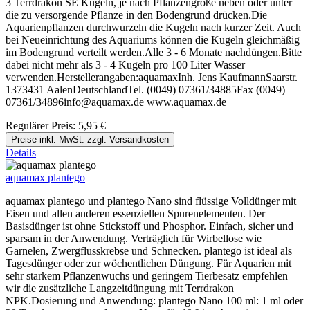
3 Terrdrakon SE Kugeln, je nach Pflanzengröße neben oder unter
die zu versorgende Pflanze in den Bodengrund drücken.Die
Aquarienpflanzen durchwurzeln die Kugeln nach kurzer Zeit. Auch
bei Neueinrichtung des Aquariums können die Kugeln gleichmäßig
im Bodengrund verteilt werden.Alle 3 - 6 Monate nachdüngen.Bitte
dabei nicht mehr als 3 - 4 Kugeln pro 100 Liter Wasser
verwenden.Herstellerangaben:aquamaxInh. Jens KaufmannSaarstr.
1373431 AalenDeutschlandTel. (0049) 07361/34885Fax (0049)
07361/34896info@aquamax.de www.aquamax.de
Regulärer Preis:
5,95 €
Preise inkl. MwSt. zzgl. Versandkosten
Details
aquamax plantego
aquamax plantego und plantego Nano sind flüssige Volldünger mit
Eisen und allen anderen essenziellen Spurenelementen. Der
Basisdünger ist ohne Stickstoff und Phosphor. Einfach, sicher und
sparsam in der Anwendung. Verträglich für Wirbellose wie
Garnelen, Zwergflusskrebse und Schnecken. plantego ist ideal als
Tagesdünger oder zur wöchentlichen Düngung. Für Aquarien mit
sehr starkem Pflanzenwuchs und geringem Tierbesatz empfehlen
wir die zusätzliche Langzeitdüngung mit Terrdrakon
NPK.Dosierung und Anwendung: plantego Nano 100 ml: 1 ml oder