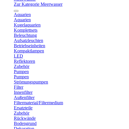
Zur Kategorie Meerwasser
Aquarien
Aquarien
Kugelaquarien
Komplettsets
Beleuchtung
Aufsatzleuchten
Betriebseinheiten
Kompaktlampen
LED
Reflektoren
Zubehör
Pumpen
Pumpen
Strömungspumpen
Filter
Innenfilter
Außenfilter
Filtermaterial/Filtermedium
Ersatzteile
Zubehör
Rückwände
Bodengrund
Dekoration