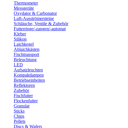
Thermometer
Messgeräte
Oxydator & Carbonator
Luft-Ausströmersteine
Schläuche, Ventile & Zubehör
Futterringe/-zangen/-automat
Kleber
Silikon
Laichkegel
Ablaichkästen
Fischtransport
Beleuchtung
LED
Aufsatzleuchten
Kompaktlampen
Betriebseinheiten
Reflektoren
Zubehör
Fischfutter
Flockenfutter
Granulat
Sticks
Chips
Pellets
Discs & Wafers