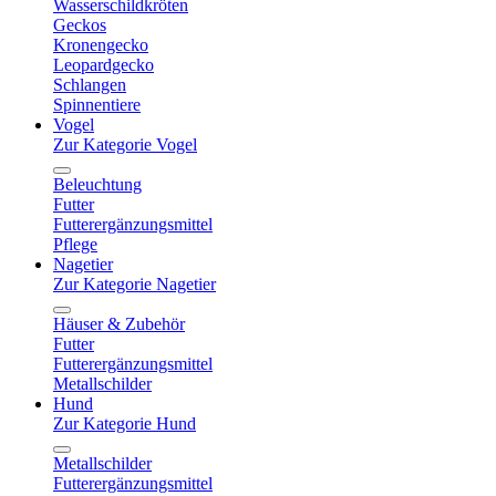
Wasserschildkröten
Geckos
Kronengecko
Leopardgecko
Schlangen
Spinnentiere
Vogel
Zur Kategorie Vogel
Beleuchtung
Futter
Futterergänzungsmittel
Pflege
Nagetier
Zur Kategorie Nagetier
Häuser & Zubehör
Futter
Futterergänzungsmittel
Metallschilder
Hund
Zur Kategorie Hund
Metallschilder
Futterergänzungsmittel