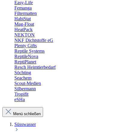
Easy-Life
Femanga
Filtermatten
HabiStat
Mag-Float
HeatPack
NEKTON
NKF Dichtstoffe eG
Plenty Gifts
Reptile Systems
ReptileNova
ReptiPlanet
Resch Heimtierbedarf
Söchting
Seachem
Scout-Medien
Silbermann
Tropifit
eSHa
Menü schließen
Süsswasser