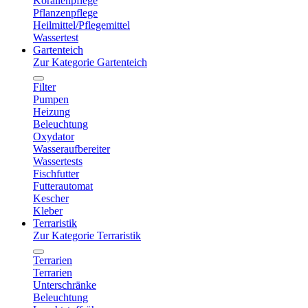
Korallenpflege
Pflanzenpflege
Heilmittel/Pflegemittel
Wassertest
Gartenteich
Zur Kategorie Gartenteich
Filter
Pumpen
Heizung
Beleuchtung
Oxydator
Wasseraufbereiter
Wassertests
Fischfutter
Futterautomat
Kescher
Kleber
Terraristik
Zur Kategorie Terraristik
Terrarien
Terrarien
Unterschränke
Beleuchtung