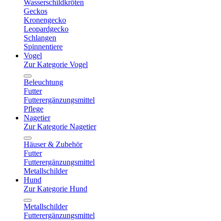
Wasserschildkröten
Geckos
Kronengecko
Leopardgecko
Schlangen
Spinnentiere
Vogel
Zur Kategorie Vogel
Beleuchtung
Futter
Futterergänzungsmittel
Pflege
Nagetier
Zur Kategorie Nagetier
Häuser & Zubehör
Futter
Futterergänzungsmittel
Metallschilder
Hund
Zur Kategorie Hund
Metallschilder
Futterergänzungsmittel