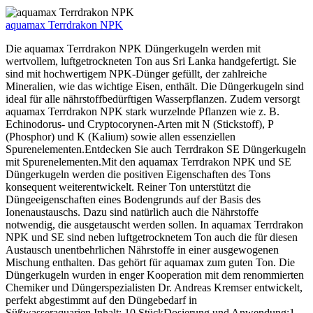
aquamax Terrdrakon NPK
Die aquamax Terrdrakon NPK Düngerkugeln werden mit
wertvollem, luftgetrockneten Ton aus Sri Lanka handgefertigt. Sie
sind mit hochwertigem NPK-Dünger gefüllt, der zahlreiche
Mineralien, wie das wichtige Eisen, enthält. Die Düngerkugeln sind
ideal für alle nährstoffbedürftigen Wasserpflanzen. Zudem versorgt
aquamax Terrdrakon NPK stark wurzelnde Pflanzen wie z. B.
Echinodorus- und Cryptocorynen-Arten mit N (Stickstoff), P
(Phosphor) und K (Kalium) sowie allen essenziellen
Spurenelementen.Entdecken Sie auch Terrdrakon SE Düngerkugeln
mit Spurenelementen.Mit den aquamax Terrdrakon NPK und SE
Düngerkugeln werden die positiven Eigenschaften des Tons
konsequent weiterentwickelt. Reiner Ton unterstützt die
Düngeeigenschaften eines Bodengrunds auf der Basis des
Ionenaustauschs. Dazu sind natürlich auch die Nährstoffe
notwendig, die ausgetauscht werden sollen. In aquamax Terrdrakon
NPK und SE sind neben luftgetrocknetem Ton auch die für diesen
Austausch unentbehrlichen Nährstoffe in einer ausgewogenen
Mischung enthalten. Das gehört für aquamax zum guten Ton. Die
Düngerkugeln wurden in enger Kooperation mit dem renommierten
Chemiker und Düngerspezialisten Dr. Andreas Kremser entwickelt,
perfekt abgestimmt auf den Düngebedarf in
Süßwasseraquarien.Inhalt: 10 StückDosierung und Anwendung:1 -