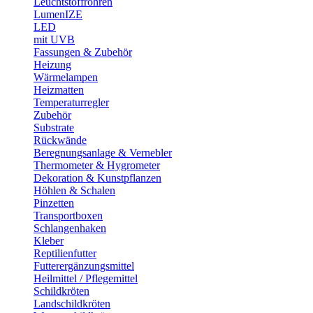
Leuchtstoffröhren
LumenIZE
LED
mit UVB
Fassungen & Zubehör
Heizung
Wärmelampen
Heizmatten
Temperaturregler
Zubehör
Substrate
Rückwände
Beregnungsanlage & Vernebler
Thermometer & Hygrometer
Dekoration & Kunstpflanzen
Höhlen & Schalen
Pinzetten
Transportboxen
Schlangenhaken
Kleber
Reptilienfutter
Futterergänzungsmittel
Heilmittel / Pflegemittel
Schildkröten
Landschildkröten