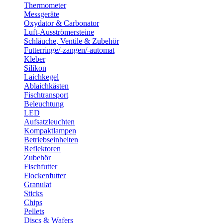
Thermometer
Messgeräte
Oxydator & Carbonator
Luft-Ausströmersteine
Schläuche, Ventile & Zubehör
Futterringe/-zangen/-automat
Kleber
Silikon
Laichkegel
Ablaichkästen
Fischtransport
Beleuchtung
LED
Aufsatzleuchten
Kompaktlampen
Betriebseinheiten
Reflektoren
Zubehör
Fischfutter
Flockenfutter
Granulat
Sticks
Chips
Pellets
Discs & Wafers