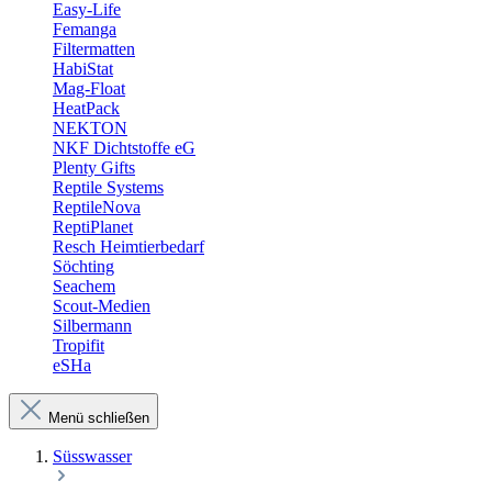
Easy-Life
Femanga
Filtermatten
HabiStat
Mag-Float
HeatPack
NEKTON
NKF Dichtstoffe eG
Plenty Gifts
Reptile Systems
ReptileNova
ReptiPlanet
Resch Heimtierbedarf
Söchting
Seachem
Scout-Medien
Silbermann
Tropifit
eSHa
Menü schließen
Süsswasser