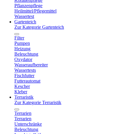
Korallenpflege
Pflanzenpflege
Heilmittel/Pflegemittel
Wassertest
Gartenteich
Zur Kategorie Gartenteich
Filter
Pumpen
Heizung
Beleuchtung
Oxydator
Wasseraufbereiter
Wassertests
Fischfutter
Futterautomat
Kescher
Kleber
Terraristik
Zur Kategorie Terraristik
Terrarien
Terrarien
Unterschränke
Beleuchtung