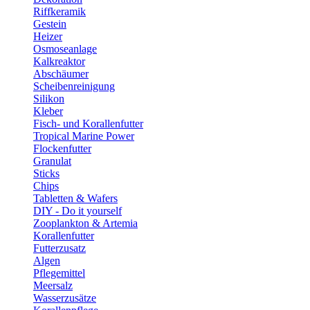
Riffkeramik
Gestein
Heizer
Osmoseanlage
Kalkreaktor
Abschäumer
Scheibenreinigung
Silikon
Kleber
Fisch- und Korallenfutter
Tropical Marine Power
Flockenfutter
Granulat
Sticks
Chips
Tabletten & Wafers
DIY - Do it yourself
Zooplankton & Artemia
Korallenfutter
Futterzusatz
Algen
Pflegemittel
Meersalz
Wasserzusätze