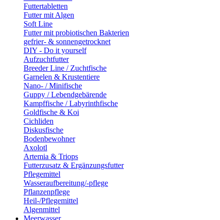
Futtertabletten
Futter mit Algen
Soft Line
Futter mit probiotischen Bakterien
gefrier- & sonnengetrocknet
DIY - Do it yourself
Aufzuchtfutter
Breeder Line / Zuchtfische
Garnelen & Krustentiere
Nano- / Minifische
Guppy / Lebendgebärende
Kampffische / Labyrinthfische
Goldfische & Koi
Cichliden
Diskusfische
Bodenbewohner
Axolotl
Artemia & Triops
Futterzusatz & Ergänzungsfutter
Pflegemittel
Wasseraufbereitung/-pflege
Pflanzenpflege
Heil-/Pflegemittel
Algenmittel
Meerwasser