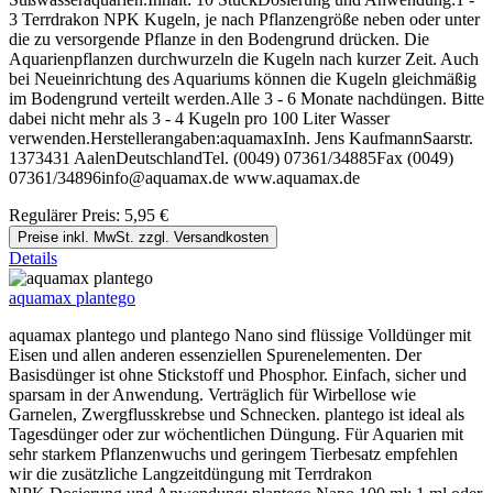
3 Terrdrakon NPK Kugeln, je nach Pflanzengröße neben oder unter
die zu versorgende Pflanze in den Bodengrund drücken. Die
Aquarienpflanzen durchwurzeln die Kugeln nach kurzer Zeit. Auch
bei Neueinrichtung des Aquariums können die Kugeln gleichmäßig
im Bodengrund verteilt werden.Alle 3 - 6 Monate nachdüngen. Bitte
dabei nicht mehr als 3 - 4 Kugeln pro 100 Liter Wasser
verwenden.Herstellerangaben:aquamaxInh. Jens KaufmannSaarstr.
1373431 AalenDeutschlandTel. (0049) 07361/34885Fax (0049)
07361/34896info@aquamax.de www.aquamax.de
Regulärer Preis:
5,95 €
Preise inkl. MwSt. zzgl. Versandkosten
Details
aquamax plantego
aquamax plantego und plantego Nano sind flüssige Volldünger mit
Eisen und allen anderen essenziellen Spurenelementen. Der
Basisdünger ist ohne Stickstoff und Phosphor. Einfach, sicher und
sparsam in der Anwendung. Verträglich für Wirbellose wie
Garnelen, Zwergflusskrebse und Schnecken. plantego ist ideal als
Tagesdünger oder zur wöchentlichen Düngung. Für Aquarien mit
sehr starkem Pflanzenwuchs und geringem Tierbesatz empfehlen
wir die zusätzliche Langzeitdüngung mit Terrdrakon