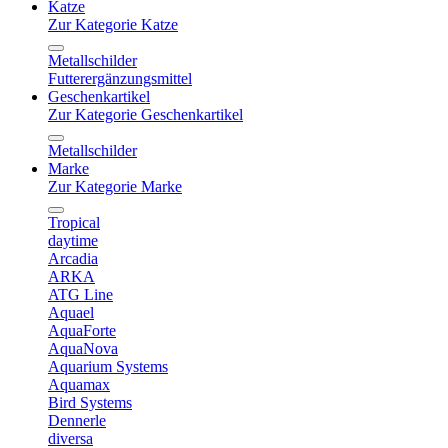
Katze
Zur Kategorie Katze
Metallschilder
Futterergänzungsmittel
Geschenkartikel
Zur Kategorie Geschenkartikel
Metallschilder
Marke
Zur Kategorie Marke
Tropical
daytime
Arcadia
ARKA
ATG Line
Aquael
AquaForte
AquaNova
Aquarium Systems
Aquamax
Bird Systems
Dennerle
diversa