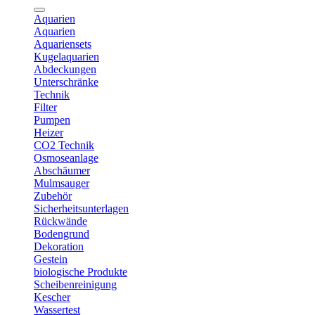
Aquarien
Aquarien
Aquariensets
Kugelaquarien
Abdeckungen
Unterschränke
Technik
Filter
Pumpen
Heizer
CO2 Technik
Osmoseanlage
Abschäumer
Mulmsauger
Zubehör
Sicherheitsunterlagen
Rückwände
Bodengrund
Dekoration
Gestein
biologische Produkte
Scheibenreinigung
Kescher
Wassertest