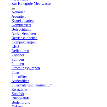
Zur Kategorie Meerwasser
Aquarien
Aquarien
Kugelaquarien
Komplettsets
Beleuchtung
Aufsatzleuchten
Betriebseinheiten
Kompaktlampen
LED
Reflektoren
Zubehör
Pumpen
Pumpen
Strömungspumpen
Filter
Innenfilter
Außenfilter
Filtermaterial/Filtermedium
Ersatzteile
Zubehör
Rückwände
Bodengrund
Dekoration