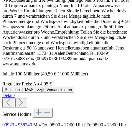
NPK.Dosierung und Anwendung: plantego Nano 100 ml: 1 ml oder
20 Tropfen aquamax plantego Nano für 10 Liter Aquarienwasser
pro Woche.Empfehlungen: Teilen Sie die berechnete Wochendosis
durch 7 und verabreichen Sie diese Menge täglich.Je nach
Pflanzenmenge und Wuchsgeschwindigkeit bitte die Dosierung ± 50
% anpassen.plantego 250 ml: 5 ml aquamax plantego für 50 Liter
Aquarienwasser pro Woche.Empfehlung: Teilen Sie die berechnete
Wochendosis durch 7 und verabreichen Sie diese Menge täglich.Je
nach Pflanzenmenge und Wuchsgeschwindigkeit bitte die
Dosierung ± 50 % anpassen.Herstellerangaben:aquamaxInh. Jens
KaufmannSaarstr. 1373431 AalenDeutschlandTel. (0049)
07361/34885Fax (0049) 07361/34896info@aquamax.de
www.aquamax.de
Inhalt:
100 Milliliter
(49,50 € / 1000 Milliliter)
Regulärer Preis:
Ab
4,95 €
Preise inkl. MwSt. zzgl. Versandkosten
Details
Service-Hotline
09929 - 958240
Mo-Do, 08:00 - 17:00 Uhr | Fr, 08:00 - 13:00 Uhr